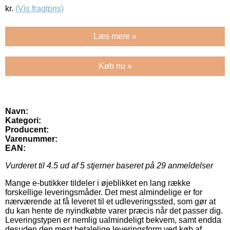
kr.
(Vis fragtpris)
Læs mere »
Køb nu »
Navn:
Kategori:
Producent:
Varenummer:
EAN:
Vurderet til
4.5
ud af 5 stjerner baseret på
29
anmeldelser
Mange e-butikker tildeler i øjeblikket en lang række
forskellige leveringsmåder. Det mest almindelige er for
nærværende at få leveret til et udleveringssted, som gør at
du kan hente de nyindkøbte varer præcis når det passer dig.
Leveringstypen er nemlig ualmindeligt bekvem, samt endda
desuden den mest betalelige leveringsform ved køb af .