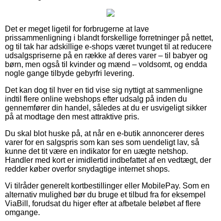
Det er meget ligetil for forbrugerne at lave
prissammenligning i blandt forskellige forretninger på nettet,
og til tak har adskillige e-shops været tvunget til at reducere
udsalgspriserne på en række af deres varer – til babyer og
børn, men også til kvinder og mænd – voldsomt, og endda
nogle gange tilbyde gebyrfri levering.
Det kan dog til hver en tid vise sig nyttigt at sammenligne
indtil flere online webshops efter udsalg på inden du
gennemfører din handel, således at du er usvigeligt sikker
på at modtage den mest attraktive pris.
Du skal blot huske på, at når en e-butik annoncerer deres
varer for en salgspris som kan ses som uendeligt lav, så
kunne det tit være en indikator for en uægte netshop.
Handler med kort er imidlertid indbefattet af en vedtægt, der
redder køber overfor snydagtige internet shops.
Vi tilråder generelt kortbestillinger eller MobilePay. Som en
alternativ mulighed bør du bruge et tilbud fra for eksempel
ViaBill, forudsat du higer efter at afbetale beløbet af flere
omgange.