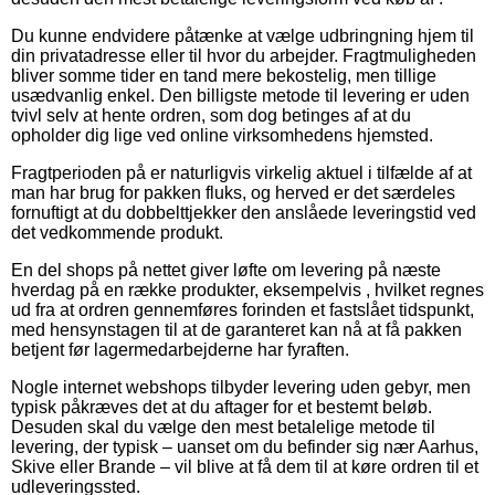
Du kunne endvidere påtænke at vælge udbringning hjem til
din privatadresse eller til hvor du arbejder. Fragtmuligheden
bliver somme tider en tand mere bekostelig, men tillige
usædvanlig enkel. Den billigste metode til levering er uden
tvivl selv at hente ordren, som dog betinges af at du
opholder dig lige ved online virksomhedens hjemsted.
Fragtperioden på er naturligvis virkelig aktuel i tilfælde af at
man har brug for pakken fluks, og herved er det særdeles
fornuftigt at du dobbelttjekker den anslåede leveringstid ved
det vedkommende produkt.
En del shops på nettet giver løfte om levering på næste
hverdag på en række produkter, eksempelvis , hvilket regnes
ud fra at ordren gennemføres forinden et fastslået tidspunkt,
med hensynstagen til at de garanteret kan nå at få pakken
betjent før lagermedarbejderne har fyraften.
Nogle internet webshops tilbyder levering uden gebyr, men
typisk påkræves det at du aftager for et bestemt beløb.
Desuden skal du vælge den mest betalelige metode til
levering, der typisk – uanset om du befinder sig nær Aarhus,
Skive eller Brande – vil blive at få dem til at køre ordren til et
udleveringssted.