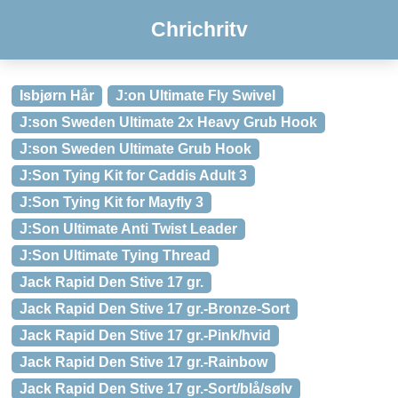
Chrichritv
Isbjørn Hår
J:on Ultimate Fly Swivel
J:son Sweden Ultimate 2x Heavy Grub Hook
J:son Sweden Ultimate Grub Hook
J:Son Tying Kit for Caddis Adult 3
J:Son Tying Kit for Mayfly 3
J:Son Ultimate Anti Twist Leader
J:Son Ultimate Tying Thread
Jack Rapid Den Stive 17 gr.
Jack Rapid Den Stive 17 gr.-Bronze-Sort
Jack Rapid Den Stive 17 gr.-Pink/hvid
Jack Rapid Den Stive 17 gr.-Rainbow
Jack Rapid Den Stive 17 gr.-Sort/blå/sølv