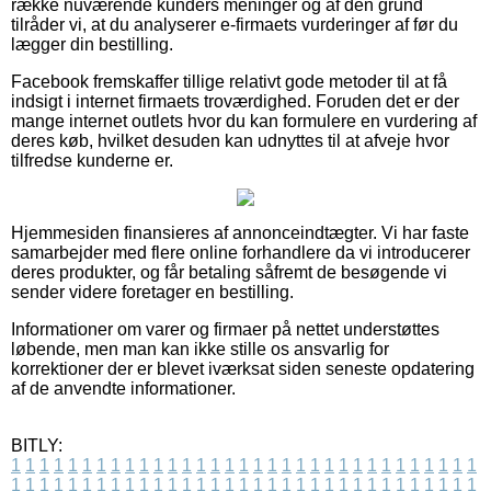
række nuværende kunders meninger og af den grund
tilråder vi, at du analyserer e-firmaets vurderinger af før du
lægger din bestilling.
Facebook fremskaffer tillige relativt gode metoder til at få
indsigt i internet firmaets troværdighed. Foruden det er der
mange internet outlets hvor du kan formulere en vurdering af
deres køb, hvilket desuden kan udnyttes til at afveje hvor
tilfredse kunderne er.
Hjemmesiden finansieres af annonceindtægter. Vi har faste
samarbejder med flere online forhandlere da vi introducerer
deres produkter, og får betaling såfremt de besøgende vi
sender videre foretager en bestilling.
Informationer om varer og firmaer på nettet understøttes
løbende, men man kan ikke stille os ansvarlig for
korrektioner der er blevet iværksat siden seneste opdatering
af de anvendte informationer.
BITLY:
1
1
1
1
1
1
1
1
1
1
1
1
1
1
1
1
1
1
1
1
1
1
1
1
1
1
1
1
1
1
1
1
1
1
1
1
1
1
1
1
1
1
1
1
1
1
1
1
1
1
1
1
1
1
1
1
1
1
1
1
1
1
1
1
1
1