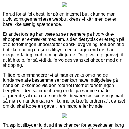
Forud for at folk bestiller på en internet butik kunne man
utvivlsomt gennemlæse webbutikkens vilkår, men det er
bare ikke særlig spændende.
Et andet forslag kan være at se nærmere på hvorvidt e-
shoppen er e-mærket medlem, siden det typisk er et tegn på
at e-forretningen understøtter dansk lovgivning, foruden at e-
butikken nu og da føres tilsyn med af fagmænd der har
meget erfaring med retningslinjerne. Det giver dig genvej til
at få hjælp, for så vidt du forvoldes vanskeligheder med din
shopping.
Tillige rekommanderer vi at man er vaks omkring de
fundamentale bestemmelser der kan have indflydelse på
handlen, eksempelvis den returret internet forretningen
benytter. I den sammenhæng er det på samme måde
afgørende, at man når som helst bevarer sin kvitteringsmail,
så man en anden gang vil kunne bekræfte ordren af , uanset
om du skal købe en gave til en mand eller kvinde.
Trustpilot tilbyder fuldt ud fine chancer for at beskue en lang