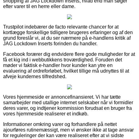
shopping af JAG Lockdown Inserts, hvad end man søger
efter varer til en herre eller dame.
Trustpilot indebærer de facto relevante chancer for at
kortlægge forskellige tidligere brugeres erfaringer og af den
grund foreslår vi, at du ser nærmere på e-handlens kritik af
JAG Lockdown Inserts forinden du handler.
Facebook forærer dig endvidere flere gode muligheder for at
få et kig ind i webbutikkens troværdighed. Foruden det
møder vi faktisk e-handler hvor kunder kan ytre en
evaluering af ordreforløbet, hvilket tillige må udnyttes til at
afveje kundernes tilfredshed.
Vores hjemmeside er annoncefinansieret. Vi har tætte
samarbejder med utallige internet selskaber når vi formidler
deres varer, og indtjener kommission forudsat en bruger fra
vores hjemmeside realiserer et indkøb.
Informationer omkring varer og forhandlere på nettet
ajourføres rutinemæssigt, men vi ønsker ikke at tage ansvar
for reguleringer der kan være realiseret efter at vi sidste