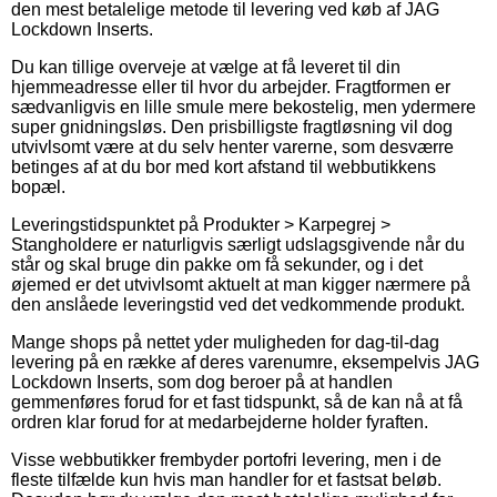
den mest betalelige metode til levering ved køb af JAG
Lockdown Inserts.
Du kan tillige overveje at vælge at få leveret til din
hjemmeadresse eller til hvor du arbejder. Fragtformen er
sædvanligvis en lille smule mere bekostelig, men ydermere
super gnidningsløs. Den prisbilligste fragtløsning vil dog
utvivlsomt være at du selv henter varerne, som desværre
betinges af at du bor med kort afstand til webbutikkens
bopæl.
Leveringstidspunktet på Produkter > Karpegrej >
Stangholdere er naturligvis særligt udslagsgivende når du
står og skal bruge din pakke om få sekunder, og i det
øjemed er det utvivlsomt aktuelt at man kigger nærmere på
den anslåede leveringstid ved det vedkommende produkt.
Mange shops på nettet yder muligheden for dag-til-dag
levering på en række af deres varenumre, eksempelvis JAG
Lockdown Inserts, som dog beroer på at handlen
gemmenføres forud for et fast tidspunkt, så de kan nå at få
ordren klar forud for at medarbejderne holder fyraften.
Visse webbutikker frembyder portofri levering, men i de
fleste tilfælde kun hvis man handler for et fastsat beløb.