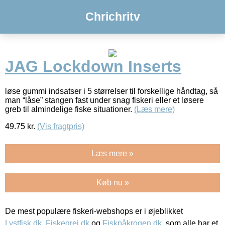
Chrichritv
JAG Lockdown Inserts
løse gummi indsatser i 5 størrelser til forskellige håndtag, så
man “låse” stangen fast under snag fiskeri eller et løsere
greb til almindelige fiske situationer.
(Læs mere)
49.75
kr.
(Vis fragtpris)
Læs mere »
Køb nu »
De mest populære fiskeri-webshops er i øjeblikket
Lystfisk.dk
,
Fiskegrej.dk
og
Fiskpåkrogen.dk
, som alle har et