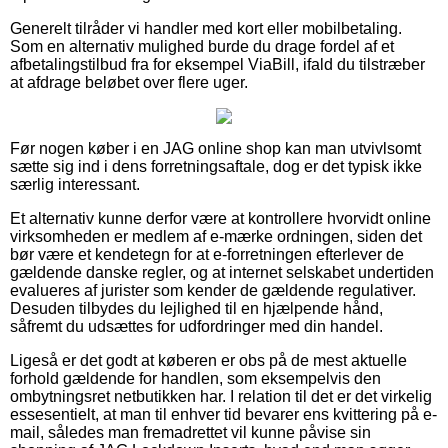
Generelt tilråder vi handler med kort eller mobilbetaling.
Som en alternativ mulighed burde du drage fordel af et
afbetalingstilbud fra for eksempel ViaBill, ifald du tilstræber
at afdrage beløbet over flere uger.
Før nogen køber i en JAG online shop kan man utvivlsomt
sætte sig ind i dens forretningsaftale, dog er det typisk ikke
særlig interessant.
Et alternativ kunne derfor være at kontrollere hvorvidt online
virksomheden er medlem af e-mærke ordningen, siden det
bør være et kendetegn for at e-forretningen efterlever de
gældende danske regler, og at internet selskabet undertiden
evalueres af jurister som kender de gældende regulativer.
Desuden tilbydes du lejlighed til en hjælpende hånd,
såfremt du udsættes for udfordringer med din handel.
Ligeså er det godt at køberen er obs på de mest aktuelle
forhold gældende for handlen, som eksempelvis den
ombytningsret netbutikken har. I relation til det er det virkelig
essesentielt, at man til enhver tid bevarer ens kvittering på e-
mail, således man fremadrettet vil kunne påvise sin