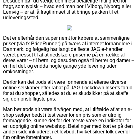
Desuden bør du vælge den mest betalelige mulighed for
fragt, som typisk – hvad end man bor i Viborg, Nyborg eller
Lemvig – er at få fragtfirmaet til at bringe pakken til et
udleveringssted.
Det er efterhånden super nemt for købere at sammenligne
priser (via fx PriceRunner) på tværs af internet forhandlere i
Danmark, og følgelig har langt de fleste JAG e-handler
været presset til at at nedskære priserne på en række af
deres varer – til børn, og desuden også til herrer og damer –
en hel del, og endda nogle gange yde levering uden
omkostninger.
Derfor kan det trods alt være lønnende at efterse diverse
online selskaber efter rabat på JAG Lockdown Inserts forud
for at du shopper, således at du er skudsikker på at skaffe
sig den prisbilligste pris.
Man bør trods alt være årvågen med, at i tilfælde af at en e-
shop sælger bedst i test varer for en pris som er utrolig
fremragende, kunne det for det meste være en indikator for
en uoprigtig online webshop. Betalinger med kort er på den
anden side inkluderet i et lovbud, hvilket sikrer folk overfor
fup online forretninger.