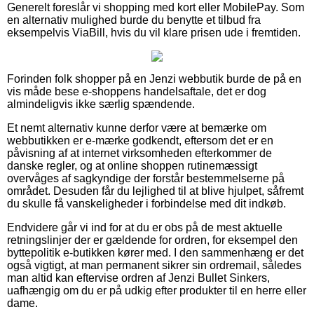
Generelt foreslår vi shopping med kort eller MobilePay. Som
en alternativ mulighed burde du benytte et tilbud fra
eksempelvis ViaBill, hvis du vil klare prisen ude i fremtiden.
Forinden folk shopper på en Jenzi webbutik burde de på en
vis måde bese e-shoppens handelsaftale, det er dog
almindeligvis ikke særlig spændende.
Et nemt alternativ kunne derfor være at bemærke om
webbutikken er e-mærke godkendt, eftersom det er en
påvisning af at internet virksomheden efterkommer de
danske regler, og at online shoppen rutinemæssigt
overvåges af sagkyndige der forstår bestemmelserne på
området. Desuden får du lejlighed til at blive hjulpet, såfremt
du skulle få vanskeligheder i forbindelse med dit indkøb.
Endvidere går vi ind for at du er obs på de mest aktuelle
retningslinjer der er gældende for ordren, for eksempel den
byttepolitik e-butikken kører med. I den sammenhæng er det
også vigtigt, at man permanent sikrer sin ordremail, således
man altid kan eftervise ordren af Jenzi Bullet Sinkers,
uafhængig om du er på udkig efter produkter til en herre eller
dame.