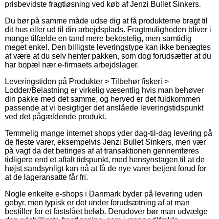
prisbevidste fragtløsning ved køb af Jenzi Bullet Sinkers.
Du bør på samme måde udse dig at få produkterne bragt til
dit hus eller ud til din arbejdsplads. Fragtmuligheden bliver i
mange tilfælde en tand mere bekostelig, men samtidig
meget enkel. Den billigste leveringstype kan ikke benægtes
at være at du selv henter pakken, som dog forudsætter at du
har bopæl nær e-firmaets arbejdslager.
Leveringstiden på Produkter > Tilbehør fiskeri >
Lodder/Belastning er virkelig væsentlig hvis man behøver
din pakke med det samme, og herved er det fuldkommen
passende at vi besigtiger det anslåede leveringstidspunkt
ved det pågældende produkt.
Temmelig mange internet shops yder dag-til-dag levering på
de fleste varer, eksempelvis Jenzi Bullet Sinkers, men vær
på vagt da det betinges af at transaktionen gennemføres
tidligere end et aftalt tidspunkt, med hensynstagen til at de
højst sandsynligt kan nå at få de nye varer betjent forud for
at de lageransatte får fri.
Nogle enkelte e-shops i Danmark byder på levering uden
gebyr, men typisk er det under forudsætning af at man
bestiller for et fastslået beløb. Derudover bør man udvælge