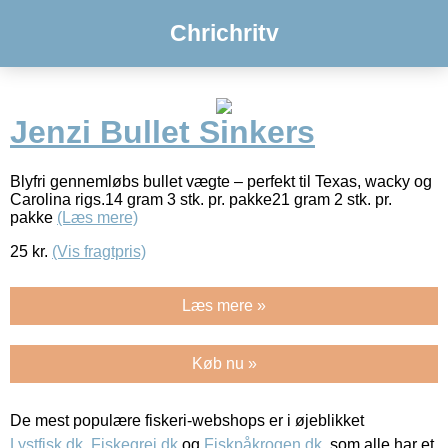
Chrichritv
Jenzi Bullet Sinkers
Blyfri gennemløbs bullet vægte – perfekt til Texas, wacky og
Carolina rigs.14 gram 3 stk. pr. pakke21 gram 2 stk. pr.
pakke
(Læs mere)
25
kr.
(Vis fragtpris)
Læs mere »
Køb nu »
De mest populære fiskeri-webshops er i øjeblikket
Lystfisk.dk
,
Fiskegrej.dk
og
Fiskpåkrogen.dk
, som alle har et