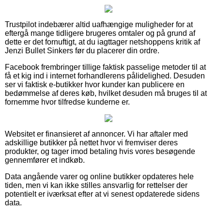
Trustpilot indebærer altid uafhængige muligheder for at
eftergå mange tidligere brugeres omtaler og på grund af
dette er det fornuftigt, at du iagttager netshoppens kritik af
Jenzi Bullet Sinkers før du placerer din ordre.
Facebook frembringer tillige faktisk passelige metoder til at
få et kig ind i internet forhandlerens pålidelighed. Desuden
ser vi faktisk e-butikker hvor kunder kan publicere en
bedømmelse af deres køb, hvilket desuden må bruges til at
fornemme hvor tilfredse kunderne er.
Websitet er finansieret af annoncer. Vi har aftaler med
adskillige butikker på nettet hvor vi fremviser deres
produkter, og tager imod betaling hvis vores besøgende
gennemfører et indkøb.
Data angående varer og online butikker opdateres hele
tiden, men vi kan ikke stilles ansvarlig for rettelser der
potentielt er iværksat efter at vi senest opdaterede sidens
data.