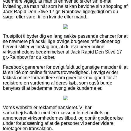
ydermere vigtigt, at man til enhver tid sikrer sin e-mail
kvittering, så man når som helst kan bevidne sin shopping af
Jack Rapid Den Stive 17 gr.-Rainbow, ligegyldigt om du
søger efter varer til en kvinde eller mand.
Trustpilot tilbyder dig en lang række passende chancer for at
se nærmere på adskillige øvrige brugeres reflektioner og
herved stiller vi forslag om, at du evaluerer online
virksomhedens bedømmelser af Jack Rapid Den Stive 17
gr.-Rainbow før du køber.
Facebook genererer for øvrigt fuldt ud gunstige metoder til at
få en idé om online firmaets troværdighed. I øvrigt er der
faktisk online forhandlere som giver folk mulighed for at
registrere en vurdering af deres køb, som også burde
benyttes til at bedømme hvor glade kunderne er.
Vores website er reklamefinansieret. Vi har
samarbejdsaftaler med en masse internet outlets og
annoncerer virksomhedernes tilbud, og opnår godtgørelse
under forudsætning af at de personer vi sender videre
foretager en transaktion.