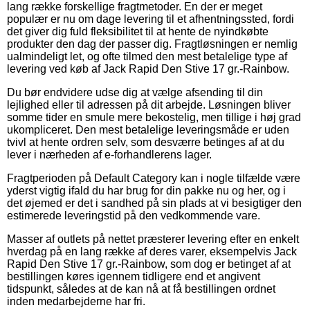
lang række forskellige fragtmetoder. En der er meget
populær er nu om dage levering til et afhentningssted, fordi
det giver dig fuld fleksibilitet til at hente de nyindkøbte
produkter den dag der passer dig. Fragtløsningen er nemlig
ualmindeligt let, og ofte tilmed den mest betalelige type af
levering ved køb af Jack Rapid Den Stive 17 gr.-Rainbow.
Du bør endvidere udse dig at vælge afsending til din
lejlighed eller til adressen på dit arbejde. Løsningen bliver
somme tider en smule mere bekostelig, men tillige i høj grad
ukompliceret. Den mest betalelige leveringsmåde er uden
tvivl at hente ordren selv, som desværre betinges af at du
lever i nærheden af e-forhandlerens lager.
Fragtperioden på Default Category kan i nogle tilfælde være
yderst vigtig ifald du har brug for din pakke nu og her, og i
det øjemed er det i sandhed på sin plads at vi besigtiger den
estimerede leveringstid på den vedkommende vare.
Masser af outlets på nettet præsterer levering efter en enkelt
hverdag på en lang række af deres varer, eksempelvis Jack
Rapid Den Stive 17 gr.-Rainbow, som dog er betinget af at
bestillingen køres igennem tidligere end et angivent
tidspunkt, således at de kan nå at få bestillingen ordnet
inden medarbejderne har fri.