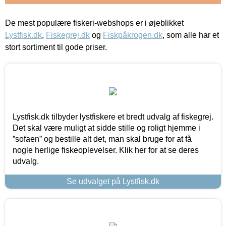
De mest populære fiskeri-webshops er i øjeblikket
Lystfisk.dk
,
Fiskegrej.dk
og
Fiskpåkrogen.dk
, som alle har et
stort sortiment til gode priser.
Lystfisk.dk tilbyder lystfiskere et bredt udvalg af fiskegrej.
Det skal være muligt at sidde stille og roligt hjemme i
”sofaen” og bestille alt det, man skal bruge for at få
nogle herlige fiskeoplevelser. Klik her for at se deres
udvalg.
Se udvalget på Lystfisk.dk