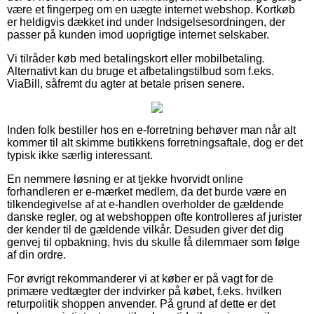
være et fingerpeg om en uægte internet webshop. Kortkøb
er heldigvis dækket ind under Indsigelsesordningen, der
passer på kunden imod uoprigtige internet selskaber.
Vi tilråder køb med betalingskort eller mobilbetaling.
Alternativt kan du bruge et afbetalingstilbud som f.eks.
ViaBill, såfremt du agter at betale prisen senere.
Inden folk bestiller hos en e-forretning behøver man når alt
kommer til alt skimme butikkens forretningsaftale, dog er det
typisk ikke særlig interessant.
En nemmere løsning er at tjekke hvorvidt online
forhandleren er e-mærket medlem, da det burde være en
tilkendegivelse af at e-handlen overholder de gældende
danske regler, og at webshoppen ofte kontrolleres af jurister
der kender til de gældende vilkår. Desuden giver det dig
genvej til opbakning, hvis du skulle få dilemmaer som følge
af din ordre.
For øvrigt rekommanderer vi at køber er på vagt for de
primære vedtægter der indvirker på købet, f.eks. hvilken
returpolitik shoppen anvender. På grund af dette er det