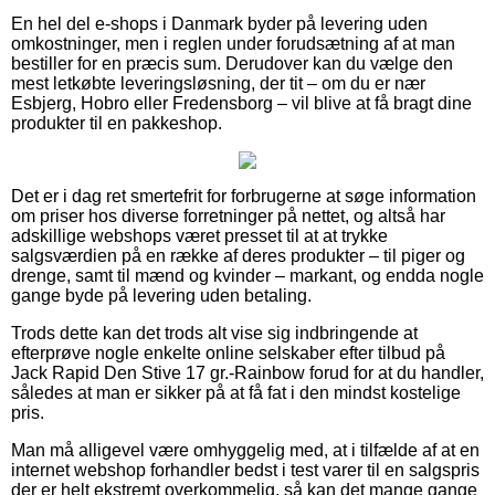
En hel del e-shops i Danmark byder på levering uden
omkostninger, men i reglen under forudsætning af at man
bestiller for en præcis sum. Derudover kan du vælge den
mest letkøbte leveringsløsning, der tit – om du er nær
Esbjerg, Hobro eller Fredensborg – vil blive at få bragt dine
produkter til en pakkeshop.
Det er i dag ret smertefrit for forbrugerne at søge information
om priser hos diverse forretninger på nettet, og altså har
adskillige webshops været presset til at at trykke
salgsværdien på en række af deres produkter – til piger og
drenge, samt til mænd og kvinder – markant, og endda nogle
gange byde på levering uden betaling.
Trods dette kan det trods alt vise sig indbringende at
efterprøve nogle enkelte online selskaber efter tilbud på
Jack Rapid Den Stive 17 gr.-Rainbow forud for at du handler,
således at man er sikker på at få fat i den mindst kostelige
pris.
Man må alligevel være omhyggelig med, at i tilfælde af at en
internet webshop forhandler bedst i test varer til en salgspris
der er helt ekstremt overkommelig, så kan det mange gange