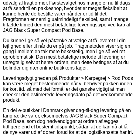
udvalg af fragtformer. Førstevalget hos mange er nu til dags
at få sendt til en pakkeshop, hvor det er meget fleksibelt at
kunne hente de bestilte varer når der er tid til det.
Fragtformen er nemlig ualmindeligt fleksibel, samt i mange
tilfælde tilmed den mest betalelige leveringstype ved køb af
JAG Black Super Compact Pod Base.
Du kunne lige så vel påtænke at vælge at få leveret til din
lejlighed eller til når du er på job. Fragtmetoden viser sig en
gang i mellem en tak mere bekostelig, men lige så vel ret
uproblematisk. Den mest betalelige metode til levering er
unægtelig selv at hente ordren, men dette betinges af at du
befinder dig nær online butikkens lager.
Leveringsdygtigheden på Produkter > Karpegrej > Rod Pods
kan være meget bestemmende når vi behøver pakken inden
for kort tid, så med det formål er det ganske vigtigt at man
checker den estimerede leveringsdato på det vedkommende
produkt.
En del e-butikker i Danmark giver dag-til-dag levering på en
lang række varer, eksempelvis JAG Black Super Compact
Pod Base, som dog nødvendiggør at ordren aflægges
tidligere end et bestemt tidspunkt, sådan at de kan nå at få
de nye varer ud af døren forud for at de logistikansatte har fri.