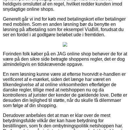
heldigvis omsluttet af en regel, hvilket redder kunden imod
snydagtige online shops.
Generelt går vi ind for køb med betalingskort eller betalinger
med mobilen. Som en anden løsning bør du benytte en
løsning på afbetaling som for eksempel ViaBill, forudsat du
ser en fordel i at godtgøre beløbet ude i fremtiden.
Forinden folk køber på en JAG online shop behøver de for at
være på den sikre side betragte shoppens regler, det er dog
almindeligvis en tidskrævende opgave.
En nem løsning kunne være at efterse hvorvidt e-handlen er
verificeret af e-mærket, siden det længe har været en
tilkendegivelse af at online virksomheden efterfølger de
danske regler, tillige med at netshoppen nu og da
kontrolleres af jurister der kender de gældende love. Dette er
desuden din lejlighed til støtte, når du skulle få dilemmaer
som følge af din shopping.
Derudover anbefales det at man er klar over de mest
betydningsfulde vilkår der kan have betydning for
bestillingen, som fx den ombytningspolitik netshoppen har.