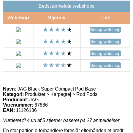
Bedst anmeldte webshops
Webshop
Stjerner
Link
Besøg webshop
Besøg webshop
Besøg webshop
Besøg webshop
Navn:
JAG Black Super Compact Pod Base
Kategori:
Produkter > Karpegrej > Rod Pods
Producent:
JAG
Varenummer:
67886
EAN:
11126136
Vurderet til
4
ud af 5 stjerner baseret på
27
anmeldelser
En stor portion e-forhandlere foreslår efterhånden et bredt