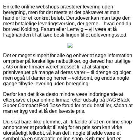
Enkelte online webshops præsterer levering uden
beregning, men for det meste er det påkrævet at man
handler for et konkret beløb. Derudover kan man tage den
mest betalelige leveringsversion, der gerne – hvad end du
bor ved Kolding, Farum eller Lemvig – vil være at få
fragtmanden til at køre bestillingen til et udleveringssted.
Det er meget simpelt for alle og enhver at søge information
om priser på forskellige netbutikker, og derved har utallige
JAG online firmaer været presset til at at stampe
prisniveauet på mange af deres varer – til drenge og piger,
men også til damer og herrer – voldsomt, og endda nogle
gange tilbyde levering uden beregning.
Derfor kan det ikke desto mindre være indbringende at
efterprøve et par online firmaer efter udsalg på JAG Black
Super Compact Pod Base forud for at du bestiller, sådan at
man er tryg ved at få den laveste pris.
Du skal bare ikke glemme, at i tilfælde af at en online shop
annoncerer et produkt til salg for en pris som kan virke
uforståeligt letkøbt, så kan det i nogle tilfælde være et
symbol på en snydagtig online shop. Køb med kort er