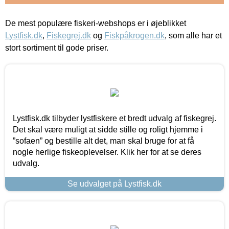
De mest populære fiskeri-webshops er i øjeblikket
Lystfisk.dk
,
Fiskegrej.dk
og
Fiskpåkrogen.dk
, som alle har et
stort sortiment til gode priser.
Lystfisk.dk tilbyder lystfiskere et bredt udvalg af fiskegrej.
Det skal være muligt at sidde stille og roligt hjemme i
”sofaen” og bestille alt det, man skal bruge for at få
nogle herlige fiskeoplevelser. Klik her for at se deres
udvalg.
Se udvalget på Lystfisk.dk