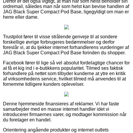
Derfor er det også vigtigt, at man når som helst beholder sin
ordremail, således man når som helst kan bevise handlen af
JAG Black Super Compact Pod Base, ligegyldigt om man er
herre eller dame.
Trustpilot fører til visse strålende genveje til at sondere
forskellige øvrige forbrugeres bedømmelser og derfor
foreslår vi, at du tjekker internet forhandlerens vurderinger af
JAG Black Super Compact Pod Base forinden du shopper.
Facebook fører til lige så vel absolut fordelagtige chancer for
at få et kig ind i e-butikkens popularitet. Tilmed ses faktisk
forhandlere på nettet som tilbyder kunderne at ytre en kritik
af virksomhedens service, hvilket tilmed må anvendes til at
fornemme tidligere kunders oplevelser.
Denne hjemmeside finansieres af reklamer. Vi har faste
samarbejder med en masse internet handler idet vi
introducerer firmaernes varer, og modtager kommission når
du foretager en handel.
Orientering angående produkter og internet outlets