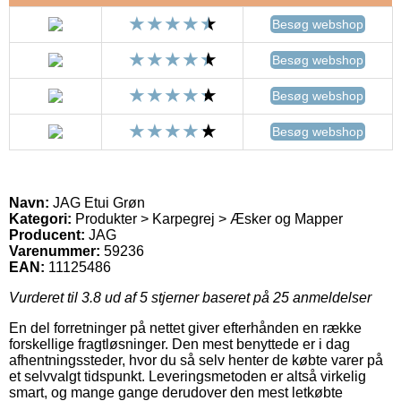
Besøg webshop
Besøg webshop
Besøg webshop
Besøg webshop
Navn:
JAG Etui Grøn
Kategori:
Produkter > Karpegrej > Æsker og Mapper
Producent:
JAG
Varenummer:
59236
EAN:
11125486
Vurderet til
3.8
ud af 5 stjerner baseret på
25
anmeldelser
En del forretninger på nettet giver efterhånden en række
forskellige fragtløsninger. Den mest benyttede er i dag
afhentningssteder, hvor du så selv henter de købte varer på
et selvvalgt tidspunkt. Leveringsmetoden er altså virkelig
smart, og mange gange derudover den mest letkøbte