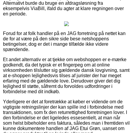
Alternativt burde du bruge en afdragsløsning fra
eksempelvis ViaBill, ifald du agter at klare regningen over
en periode.
Forud for at folk handler på en JAG forretning på nettet kan
de for at være på den sikre side bese netshoppens
betingelser, dog er det i mange tilfælde ikke videre
spændende.
Et andet alternativ er at tjekke om webshoppen er e-mærke
godkendt, da det typisk er et fingerpeg om at online
virksomheden tilslutter sig gældende dansk lovgivning, samt
at e-shoppen lejlighedsvis tilses af jurister der har meget
erfaring med de gældende love. Derudover giver det dig
lejlighed til støtte, såfremt du forvoldes udfordringer i
forbindelse med dit indkøb.
Yderligere er det at foretrække at køber er vidende om de
vigtigste retningslinjer der kan spille ind i forbindelse med
transaktionen, som fx den returrettighed forretningen lover. I
den forbindelse er det ligeledes essesentielt, at man når
som helst bibeholder ens faktura, således man i fremtiden vil
kunne dokumentere handlen af JAG Etui Grøn, uanset om