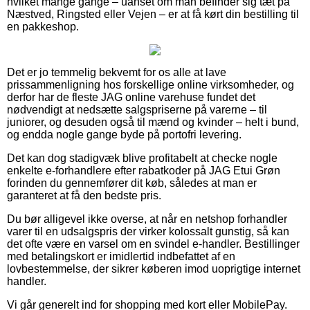
hvilket mange gange – uanset om man befinder sig tæt på
Næstved, Ringsted eller Vejen – er at få kørt din bestilling til
en pakkeshop.
Det er jo temmelig bekvemt for os alle at lave
prissammenligning hos forskellige online virksomheder, og
derfor har de fleste JAG online varehuse fundet det
nødvendigt at nedsætte salgspriserne på varerne – til
juniorer, og desuden også til mænd og kvinder – helt i bund,
og endda nogle gange byde på portofri levering.
Det kan dog stadigvæk blive profitabelt at checke nogle
enkelte e-forhandlere efter rabatkoder på JAG Etui Grøn
forinden du gennemfører dit køb, således at man er
garanteret at få den bedste pris.
Du bør alligevel ikke overse, at når en netshop forhandler
varer til en udsalgspris der virker kolossalt gunstig, så kan
det ofte være en varsel om en svindel e-handler. Bestillinger
med betalingskort er imidlertid indbefattet af en
lovbestemmelse, der sikrer køberen imod uoprigtige internet
handler.
Vi går generelt ind for shopping med kort eller MobilePay.