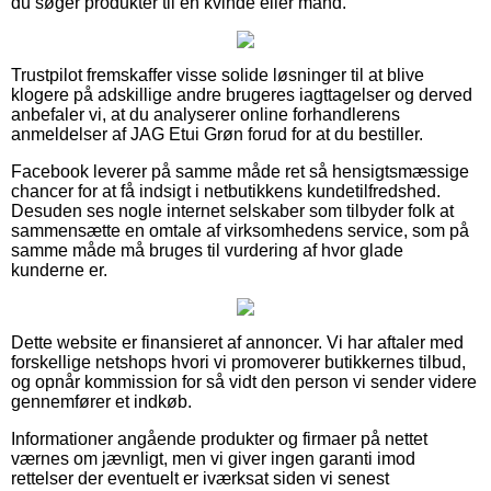
du søger produkter til en kvinde eller mand.
Trustpilot fremskaffer visse solide løsninger til at blive
klogere på adskillige andre brugeres iagttagelser og derved
anbefaler vi, at du analyserer online forhandlerens
anmeldelser af JAG Etui Grøn forud for at du bestiller.
Facebook leverer på samme måde ret så hensigtsmæssige
chancer for at få indsigt i netbutikkens kundetilfredshed.
Desuden ses nogle internet selskaber som tilbyder folk at
sammensætte en omtale af virksomhedens service, som på
samme måde må bruges til vurdering af hvor glade
kunderne er.
Dette website er finansieret af annoncer. Vi har aftaler med
forskellige netshops hvori vi promoverer butikkernes tilbud,
og opnår kommission for så vidt den person vi sender videre
gennemfører et indkøb.
Informationer angående produkter og firmaer på nettet
værnes om jævnligt, men vi giver ingen garanti imod
rettelser der eventuelt er iværksat siden vi senest