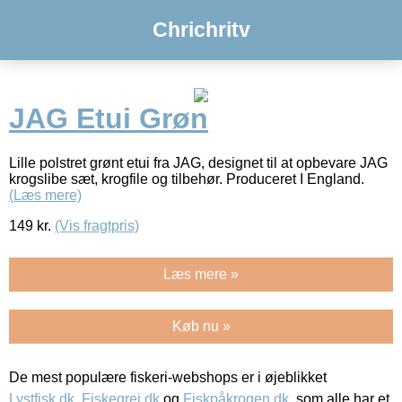
Chrichritv
JAG Etui Grøn
Lille polstret grønt etui fra JAG, designet til at opbevare JAG
krogslibe sæt, krogfile og tilbehør. Produceret I England.
(Læs mere)
149
kr.
(Vis fragtpris)
Læs mere »
Køb nu »
De mest populære fiskeri-webshops er i øjeblikket
Lystfisk.dk
,
Fiskegrej.dk
og
Fiskpåkrogen.dk
, som alle har et