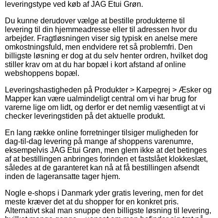
leveringstype ved køb af JAG Etui Grøn.
Du kunne derudover vælge at bestille produkterne til
levering til din hjemmeadresse eller til adressen hvor du
arbejder. Fragtløsningen viser sig typisk en anelse mere
omkostningsfuld, men endvidere ret så problemfri. Den
billigste løsning er dog at du selv henter ordren, hvilket dog
stiller krav om at du har bopæl i kort afstand af online
webshoppens bopæl.
Leveringshastigheden på Produkter > Karpegrej > Æsker og
Mapper kan være ualmindeligt central om vi har brug for
varerne lige om lidt, og derfor er det nemlig væsentligt at vi
checker leveringstiden på det aktuelle produkt.
En lang række online forretninger tilsiger muligheden for
dag-til-dag levering på mange af shoppens varenumre,
eksempelvis JAG Etui Grøn, men glem ikke at det betinges
af at bestillingen anbringes forinden et fastslået klokkeslæt,
således at de garanteret kan nå at få bestillingen afsendt
inden de lageransatte tager hjem.
Nogle e-shops i Danmark yder gratis levering, men for det
meste kræver det at du shopper for en konkret pris.
Alternativt skal man snuppe den billigste løsning til levering,