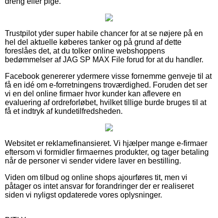
dreng eller pige.
Trustpilot yder super habile chancer for at se nøjere på en
hel del aktuelle køberes tanker og på grund af dette
foreslåes det, at du tolker online webshoppens
bedømmelser af JAG SP MAX File forud for at du handler.
Facebook genererer ydermere visse fornemme genveje til at
få en idé om e-forretningens troværdighed. Foruden det ser
vi en del online firmaer hvor kunder kan aflevere en
evaluering af ordreforløbet, hvilket tillige burde bruges til at
få et indtryk af kundetilfredsheden.
Websitet er reklamefinansieret. Vi hjælper mange e-firmaer
eftersom vi formidler firmaernes produkter, og tager betaling
når de personer vi sender videre laver en bestilling.
Viden om tilbud og online shops ajourføres tit, men vi
påtager os intet ansvar for forandringer der er realiseret
siden vi nyligst opdaterede vores oplysninger.