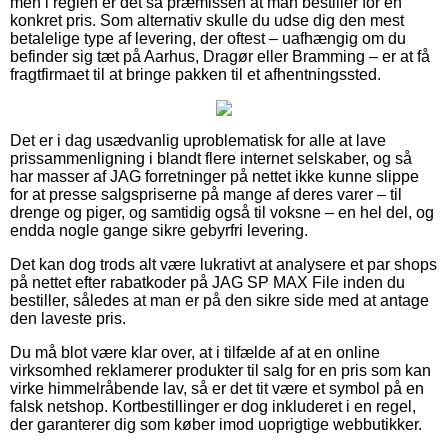
men i reglen er det så præmissen at man bestiller for en
konkret pris. Som alternativ skulle du udse dig den mest
betalelige type af levering, der oftest – uafhængig om du
befinder sig tæt på Aarhus, Dragør eller Bramming – er at få
fragtfirmaet til at bringe pakken til et afhentningssted.
Det er i dag usædvanlig uproblematisk for alle at lave
prissammenligning i blandt flere internet selskaber, og så
har masser af JAG forretninger på nettet ikke kunne slippe
for at presse salgspriserne på mange af deres varer – til
drenge og piger, og samtidig også til voksne – en hel del, og
endda nogle gange sikre gebyrfri levering.
Det kan dog trods alt være lukrativt at analysere et par shops
på nettet efter rabatkoder på JAG SP MAX File inden du
bestiller, således at man er på den sikre side med at antage
den laveste pris.
Du må blot være klar over, at i tilfælde af at en online
virksomhed reklamerer produkter til salg for en pris som kan
virke himmelråbende lav, så er det tit være et symbol på en
falsk netshop. Kortbestillinger er dog inkluderet i en regel,
der garanterer dig som køber imod uoprigtige webbutikker.