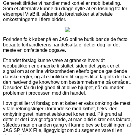
Generelt tilråder vi handler med kort eller mobilbetaling.
Som et alternativ kunne du drage nytte af en løsning fra for
eksempel ViaBill, såfremt du foretrækker at afbetale
omkostningerne i flere bidder.
Forinden folk køber på en JAG online butik bør de de facto
betragte forhandlerens handelsaftale, det er dog for det
meste en omfattende opgave.
Et andet forslag kunne være at granske hvorvidt
webbutikken er e-mærke tilsluttet, siden det typisk er et
signal om at online virksomheden efterfølger de gældende
danske regler, og at e-butikken tit kigges til af fagfolk der har
den nødvendige knowhow om bestemmelserne på området.
Desuden får du lejlighed til at blive hjulpet, når du møder
problemer i processen med din handel.
I øvrigt stiller vi forslag om at køber er vaks omkring de mest
vitale retningslinjer i forbindelse med købet, f.eks. den
ombytningsret internet selskabet kører med. På grund af
dette er det i øvrigt afgørende, at man altid sikrer ens faktura,
således man en anden gang vil kunne bevise bestillingen af
JAG SP MAX File, ligegyldigt om du søger en vare til en