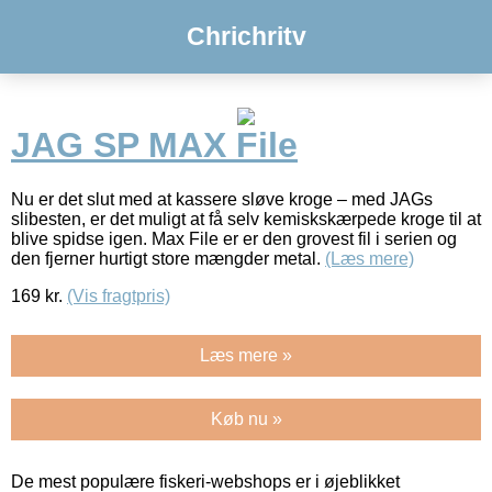
Chrichritv
JAG SP MAX File
Nu er det slut med at kassere sløve kroge – med JAGs
slibesten, er det muligt at få selv kemiskskærpede kroge til at
blive spidse igen. Max File er er den grovest fil i serien og
den fjerner hurtigt store mængder metal.
(Læs mere)
169
kr.
(Vis fragtpris)
Læs mere »
Køb nu »
De mest populære fiskeri-webshops er i øjeblikket