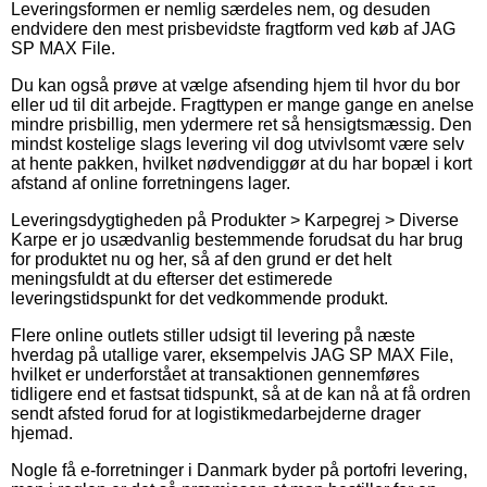
Leveringsformen er nemlig særdeles nem, og desuden
endvidere den mest prisbevidste fragtform ved køb af JAG
SP MAX File.
Du kan også prøve at vælge afsending hjem til hvor du bor
eller ud til dit arbejde. Fragttypen er mange gange en anelse
mindre prisbillig, men ydermere ret så hensigtsmæssig. Den
mindst kostelige slags levering vil dog utvivlsomt være selv
at hente pakken, hvilket nødvendiggør at du har bopæl i kort
afstand af online forretningens lager.
Leveringsdygtigheden på Produkter > Karpegrej > Diverse
Karpe er jo usædvanlig bestemmende forudsat du har brug
for produktet nu og her, så af den grund er det helt
meningsfuldt at du efterser det estimerede
leveringstidspunkt for det vedkommende produkt.
Flere online outlets stiller udsigt til levering på næste
hverdag på utallige varer, eksempelvis JAG SP MAX File,
hvilket er underforstået at transaktionen gennemføres
tidligere end et fastsat tidspunkt, så at de kan nå at få ordren
sendt afsted forud for at logistikmedarbejderne drager
hjemad.
Nogle få e-forretninger i Danmark byder på portofri levering,