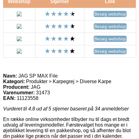
Webshop
Stjerner
Link
Besøg webshop
Besøg webshop
Besøg webshop
Besøg webshop
Navn:
JAG SP MAX File
Kategori:
Produkter > Karpegrej > Diverse Karpe
Producent:
JAG
Varenummer:
31473
EAN:
11123558
Vurderet til
4.8
ud af 5 stjerner baseret på
34
anmeldelser
En række online virksomheder tilbyder nu til dags et bredt
udvalg af leveringsmodeller. Førstevalget hos mange er i
øjeblikket levering til en pakkeshop, og så afhenter du blot
din pakke lige præcis når det passer ind i din kalender.