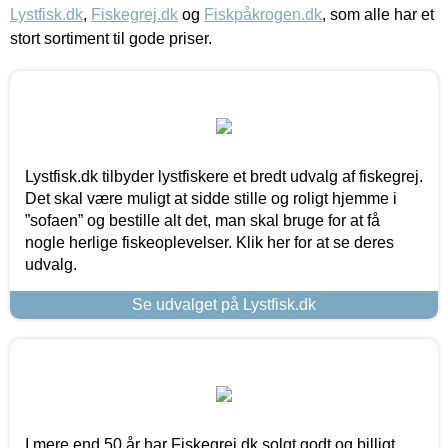
Lystfisk.dk
,
Fiskegrej.dk
og
Fiskpåkrogen.dk
, som alle har et
stort sortiment til gode priser.
Lystfisk.dk tilbyder lystfiskere et bredt udvalg af fiskegrej.
Det skal være muligt at sidde stille og roligt hjemme i
”sofaen” og bestille alt det, man skal bruge for at få
nogle herlige fiskeoplevelser. Klik her for at se deres
udvalg.
Se udvalget på Lystfisk.dk
I mere end 50 år har Fiskegrej.dk solgt godt og billigt