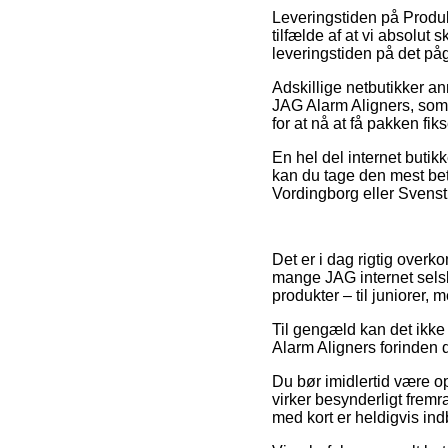
Leveringstiden på Produ
tilfælde af at vi absolut 
leveringstiden på det p
Adskillige netbutikker 
JAG Alarm Aligners, som 
for at nå at få pakken fik
En hel del internet butikk
kan du tage den mest bet
Vordingborg eller Svenstru
Det er i dag rigtig overk
mange JAG internet selsk
produkter – til juniorer,
Til gengæld kan det ikke 
Alarm Aligners forinden d
Du bør imidlertid være op
virker besynderligt fremra
med kort er heldigvis indb