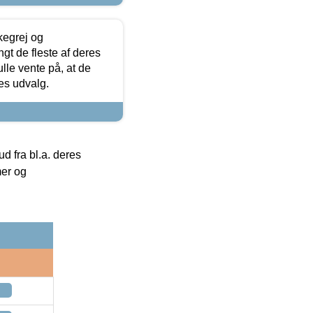
kegrej og
angt de fleste af deres
ulle vente på, at de
res udvalg.
 fra bl.a. deres
mer og