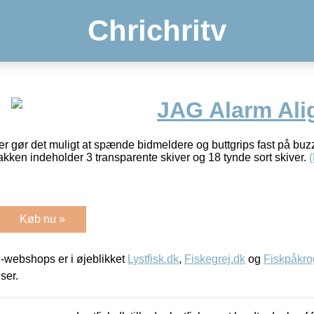
Chrichritv
JAG Alarm Ali
der gør det muligt at spænde bidmeldere og buttgrips fast på buz
kken indeholder 3 transparente skiver og 18 tynde sort skiver.
Køb nu »
-webshops er i øjeblikket
Lystfisk.dk
,
Fiskegrej.dk
og
Fiskpåkro
iser.