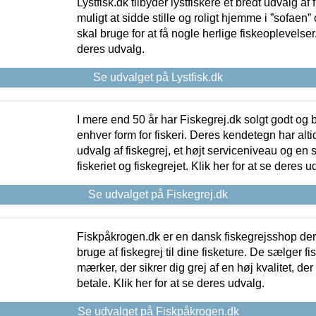
Lystfisk.dk tilbyder lystfiskere et bredt udvalg af
muligt at sidde stille og roligt hjemme i ”sofaen” 
skal bruge for at få nogle herlige fiskeoplevelser.
deres udvalg.
Se udvalget på Lystfisk.dk
I mere end 50 år har Fiskegrej.dk solgt godt og bil
enhver form for fiskeri. Deres kendetegn har al
udvalg af fiskegrej, et højt serviceniveau og en 
fiskeriet og fiskegrejet. Klik her for at se deres u
Se udvalget på Fiskegrej.dk
Fiskpåkrogen.dk er en dansk fiskegrejsshop der 
bruge af fiskegrej til dine fisketure. De sælger fi
mærker, der sikrer dig grej af en høj kvalitet, der 
betale. Klik her for at se deres udvalg.
Se udvalget på Fiskpåkrogen.dk