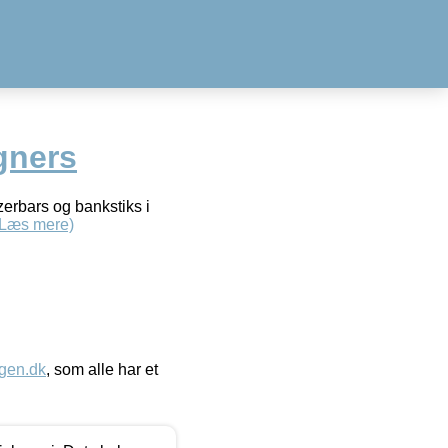
gners
zerbars og bankstiks i
(Læs mere)
gen.dk
, som alle har et