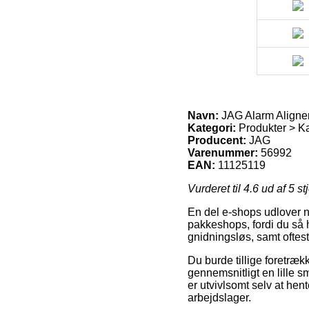
Navn:
JAG Alarm Aligne
Kategori:
Produkter > Ka
Producent:
JAG
Varenummer:
56992
EAN:
11125119
Vurderet til
4.6
ud af 5 st
En del e-shops udlover n
pakkeshops, fordi du så ha
gnidningsløs, samt oftes
Du burde tillige foretrække
gennemsnitligt en lille s
er utvivlsomt selv at hen
arbejdslager.