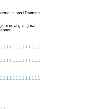
internet shops i Danmark
 for os at give garantier
tioner.
1
1
1
1
1
1
1
1
1
1
1
1
1
1
1
1
1
1
1
1
1
1
1
1
1
1
1
1
1
1
1
1
1
1
1
1
1
1
1
1
1