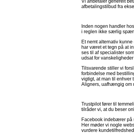
Vi anbefaler generelt be
afbetalingstilbud fra eks
Inden nogen handler hos
i reglen ikke særlig spæ
Et nemt alternativ kunn
har været et tegn på at int
ses til af specialister so
udsat for vanskeligheder
Tilsvarende stiller vi f
forbindelse med bestilli
vigtigt, at man til enhve
Aligners, uafhængig om m
Trustpilot fører til temm
tilråder vi, at du beser o
Facebook indebærer på s
Her møder vi nogle webshop
vurdere kundetilfredshed