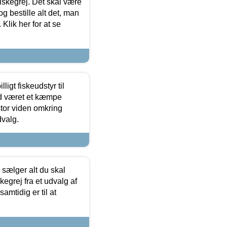
 fiskegrej. Det skal være
og bestille alt det, man
 Klik her for at se
ligt fiskeudstyr til
tid været et kæmpe
stor viden omkring
dvalg.
sælger alt du skal
skegrej fra et udvalg af
samtidig er til at