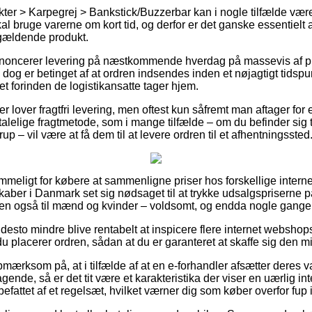
kter > Karpegrej > Bankstick/Buzzerbar kan i nogle tilfælde v
skal bruge varerne om kort tid, og derfor er det ganske essentielt 
ågældende produkt.
annoncerer levering på næstkommende hverdag på massevis af p
dog er betinget af at ordren indsendes inden et nøjagtigt tidsp
set forinden de logistikansatte tager hjem.
er lover fragtfri levering, men oftest kun såfremt man aftager for e
alelige fragtmetode, som i mange tilfælde – om du befinder sig 
p – vil være at få dem til at levere ordren til et afhentningssted
ommeligt for købere at sammenligne priser hos forskellige internet
aber i Danmark set sig nødsaget til at trykke udsalgspriserne 
 men også til mænd og kvinder – voldsomt, og endda nogle gange t
desto mindre blive rentabelt at inspicere flere internet websho
u placerer ordren, sådan at du er garanteret at skaffe sig den mi
mærksom på, at i tilfælde af at en e-forhandler afsætter deres va
gende, så er det tit være et karakteristika der viser en uærlig inte
efattet af et regelsæt, hvilket værner dig som køber overfor fup i