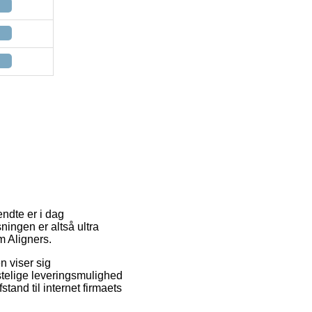
ndte er i dag
sningen er altså ultra
m Aligners.
en viser sig
ostelige leveringsmulighed
tand til internet firmaets