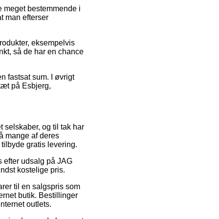
ære meget bestemmende i
at man efterser
rodukter, eksempelvis
unkt, så de har en chance
n fastsat sum. I øvrigt
tæt på Esbjerg,
.
 selskaber, og til tak har
på mange af deres
ilbyde gratis levering.
ps efter udsalg på JAG
ndst kostelige pris.
rer til en salgspris som
rnet butik. Bestillinger
nternet outlets.