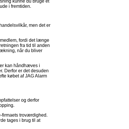
øsning kunne du bruge et
ude i fremtiden.
andelsvilkår, men det er
 medlem, fordi det længe
retningen fra tid til anden
rækning, når du bliver
 der kan håndhæves i
r. Derfor er det desuden
ræfte købet af JAG Alarm
pfattelser og derfor
hopping.
-firmaets troværdighed.
e tages i brug til at