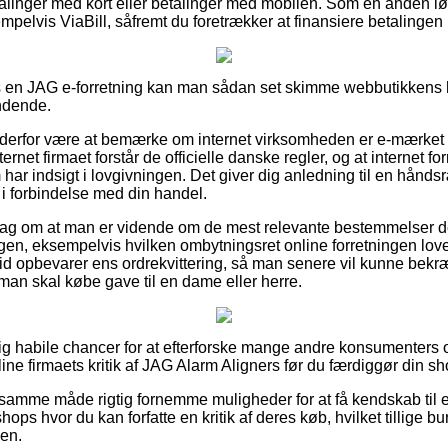
talinger med kort eller betalinger med mobilen. Som en anden l
empelvis ViaBill, såfremt du foretrækker at finansiere betalingen 
 en JAG e-forretning kan man sådan set skimme webbutikkens h
ndende.
e derfor være at bemærke om internet virksomheden er e-mærket
ernet firmaet forstår de officielle danske regler, og at internet for
m har indsigt i lovgivningen. Det giver dig anledning til en hånds
 i forbindelse med din handel.
orslag om at man er vidende om de mest relevante bestemmelser
ngen, eksempelvis hvilken ombytningsret online forretningen love
r tid opbevarer ens ordrekvittering, så man senere vil kunne bek
an skal købe gave til en dame eller herre.
elig habile chancer for at efterforske mange andre konsumenters o
nline firmaets kritik af JAG Alarm Aligners før du færdiggør din s
amme måde rigtig fornemme muligheder for at få kendskab til e
s hvor du kan forfatte en kritik af deres køb, hvilket tillige burd
en.