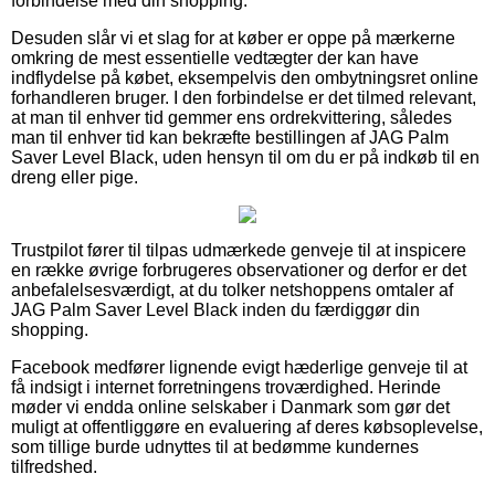
forbindelse med din shopping.
Desuden slår vi et slag for at køber er oppe på mærkerne
omkring de mest essentielle vedtægter der kan have
indflydelse på købet, eksempelvis den ombytningsret online
forhandleren bruger. I den forbindelse er det tilmed relevant,
at man til enhver tid gemmer ens ordrekvittering, således
man til enhver tid kan bekræfte bestillingen af JAG Palm
Saver Level Black, uden hensyn til om du er på indkøb til en
dreng eller pige.
Trustpilot fører til tilpas udmærkede genveje til at inspicere
en række øvrige forbrugeres observationer og derfor er det
anbefalelsesværdigt, at du tolker netshoppens omtaler af
JAG Palm Saver Level Black inden du færdiggør din
shopping.
Facebook medfører lignende evigt hæderlige genveje til at
få indsigt i internet forretningens troværdighed. Herinde
møder vi endda online selskaber i Danmark som gør det
muligt at offentliggøre en evaluering af deres købsoplevelse,
som tillige burde udnyttes til at bedømme kundernes
tilfredshed.