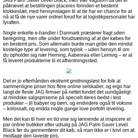
JAG Palm Saver Level Black, men vær vagtsom da det er
påkrævet at bestillingen placeres forinden et bestemt
klokkeslæt, med hensynstagen til at de har en chance for at
nå at få de nye varer ordnet forud for at logistikpersonalet har
fyraften.
Nogle enkelte e-handler i Danmark præsterer fragt uden
beregning, men ofte under forudsætning af at der købes for
en bestemt pris. Som alternativ burde man gribe den mindst
kostelige type af levering, som typisk – uden hensyn til om
du opholder sig nær Herning, Aabenraa eller Lemvig – er at
få leveret produkterne til et afhentningssted.
Det er jo efterhånden ekstremt gnidningsløst for folk at
sammenligne priser hos flere online selskaber, og ergo har
langt de fleste JAG firmaer på nettet fundet det uundgåeligt
at mindske salgspriserne på specielt deres bedst i test
produkter – til babyer og børn, og endvidere også til voksne
– kolossalt, og endda nogle gange love portofri levering.
Men det kan til hver en tid vise sig lønnende at inspicere et
par online butikker efter udsalg på JAG Palm Saver Level
Black før du gennemfører dit køb, så man ikke er i tvivl om at
modtage den laveste pris.