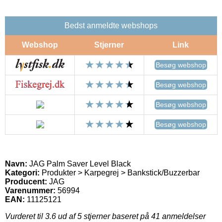
Bedst anmeldte webshops
Webshop
Stjerner
Link
Besøg webshop
Besøg webshop
Besøg webshop
Besøg webshop
Navn:
JAG Palm Saver Level Black
Kategori:
Produkter > Karpegrej > Bankstick/Buzzerbar
Producent:
JAG
Varenummer:
56994
EAN:
11125121
Vurderet til
3.6
ud af 5 stjerner baseret på
41
anmeldelser