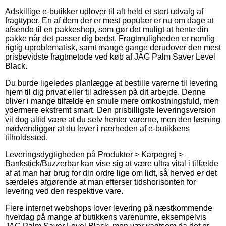
Adskillige e-butikker udlover til alt held et stort udvalg af
fragttyper. En af dem der er mest populær er nu om dage at
afsende til en pakkeshop, som gør det muligt at hente din
pakke når det passer dig bedst. Fragtmuligheden er nemlig
rigtig uproblematisk, samt mange gange derudover den mest
prisbevidste fragtmetode ved køb af JAG Palm Saver Level
Black.
Du burde ligeledes planlægge at bestille varerne til levering
hjem til dig privat eller til adressen på dit arbejde. Denne
bliver i mange tilfælde en smule mere omkostningsfuld, men
ydermere ekstremt smart. Den prisbilligste leveringsversion
vil dog altid være at du selv henter varerne, men den løsning
nødvendiggør at du lever i nærheden af e-butikkens
tilholdssted.
Leveringsdygtigheden på Produkter > Karpegrej >
Bankstick/Buzzerbar kan vise sig at være ultra vital i tilfælde
af at man har brug for din ordre lige om lidt, så herved er det
særdeles afgørende at man efterser tidshorisonten for
levering ved den respektive vare.
Flere internet webshops lover levering på næstkommende
hverdag på mange af butikkens varenumre, eksempelvis