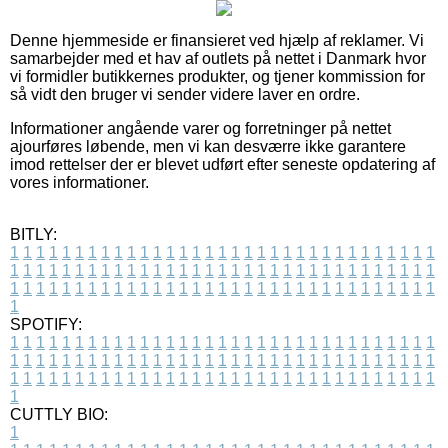
Denne hjemmeside er finansieret ved hjælp af reklamer. Vi
samarbejder med et hav af outlets på nettet i Danmark hvor
vi formidler butikkernes produkter, og tjener kommission for
så vidt den bruger vi sender videre laver en ordre.
Informationer angående varer og forretninger på nettet
ajourføres løbende, men vi kan desværre ikke garantere
imod rettelser der er blevet udført efter seneste opdatering af
vores informationer.
BITLY:
1
1
1
1
1
1
1
1
1
1
1
1
1
1
1
1
1
1
1
1
1
1
1
1
1
1
1
1
1
1
1
1
1
1
1
1
1
1
1
1
1
1
1
1
1
1
1
1
1
1
1
1
1
1
1
1
1
1
1
1
1
1
1
1
1
1
1
1
1
1
1
1
1
1
1
1
1
1
1
1
1
1
1
1
1
1
1
1
1
1
1
1
1
1
1
1
1
1
1
1
SPOTIFY:
1
1
1
1
1
1
1
1
1
1
1
1
1
1
1
1
1
1
1
1
1
1
1
1
1
1
1
1
1
1
1
1
1
1
1
1
1
1
1
1
1
1
1
1
1
1
1
1
1
1
1
1
1
1
1
1
1
1
1
1
1
1
1
1
1
1
1
1
1
1
1
1
1
1
1
1
1
1
1
1
1
1
1
1
1
1
1
1
1
1
1
1
1
1
1
1
1
1
1
1
CUTTLY BIO:
1