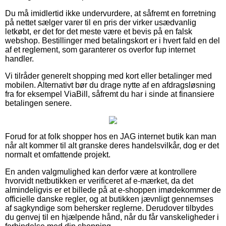
Du må imidlertid ikke undervurdere, at såfremt en forretning
på nettet sælger varer til en pris der virker usædvanlig
letkøbt, er det for det meste være et bevis på en falsk
webshop. Bestillinger med betalingskort er i hvert fald en del
af et reglement, som garanterer os overfor fup internet
handler.
Vi tilråder generelt shopping med kort eller betalinger med
mobilen. Alternativt bør du drage nytte af en afdragsløsning
fra for eksempel ViaBill, såfremt du har i sinde at finansiere
betalingen senere.
Forud for at folk shopper hos en JAG internet butik kan man
når alt kommer til alt granske deres handelsvilkår, dog er det
normalt et omfattende projekt.
En anden valgmulighed kan derfor være at kontrollere
hvorvidt netbutikken er verificeret af e-mærket, da det
almindeligvis er et billede på at e-shoppen imødekommer de
officielle danske regler, og at butikken jævnligt gennemses
af sagkyndige som behersker reglerne. Derudover tilbydes
du genvej til en hjælpende hånd, når du får vanskeligheder i