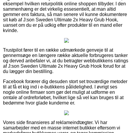
eksempel hvilken returpolitik online shoppen tilbyder. I den
sammenhæng er det virkelig essesentielt, at man altid
gemmer ens faktura, så man senere vil kunne dokumentere
sit køb af J:son Sweden Ultimate 2x Heavy Grub Hook,
uanset om du er på udkig efter produkter til en mand eller
kvinde.
Trustpilot fører til en række udmærkede genveje til at
gennemsøge en længere række aktuelle forbrugeres tanker
og derved anbefaler vi, at du betragter webbutikkens ratings
af J:son Sweden Ultimate 2x Heavy Grub Hook forud for at
du lægger din bestilling.
Facebook forærer dig desuden stort set troværdige metoder
til at få et kig ind i e-butikkens pålidelighed. I øvrigt ses
nogle online firmaer som gør det muligt at udforme en
omtale af ordreforløbet, hvilket lige så vel kan bruges til at
bedømme hvor glade kunderne er.
Vores side finansieres af reklameindtægter. Vi har
samarbejder med en masse internet butikker eftersom vi