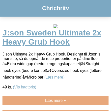
Chrichritv
J:son Sweden Ultimate 2x
Heavy Grub Hook
J:son Ultimate 2x Heavy Grub Hook. Designet til J:son’s
mønstre, så du opnår de rette proportioner på dine fluer.
â¢Extra wide gap (bedre krogningskapacitet)â¢Straight
hook eyes (bedre kontrol)â¢Oversized hook eyes (lettere
håndtering)â¢Micro bar
(Læs mere)
49
kr.
(Vis fragtpris)
Læs mere »