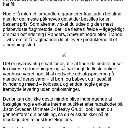
har fri.
Nogle få internet forhandlere garanterer fragt uden betaling,
men for det meste påkræves det at der bestilles for en
bestemt pris. Som alternativ skal du udse dig den mest
prisbevidste fragtmetode, der i de fleste tilfælde – ligegyldigt
om man befinder sig i Randers, Smørumnedre eller Brande
– vil være at få fragtmanden til at levere produkterne til et
afhentningssted.
Det er usædvanlig smart for os alle at finde de bedste priser
fra diverse e-forretninger, og så har langt de fleste online
varehuse været nødt til at nedsætte udsalgspriserne på
mange af deres varer – til børn og babyer, og ligeså til
kvinder og mænd – kolossalt, og endda nogle gange
frembyde levering uden omkostninger.
Derfor kan det ikke desto mindre blive indbringende at
besigtige nogle enkelte internet butikker efter rabatkoder på
J:son Sweden Ultimate 2x Heavy Grub Hook inden du
gennemfører din bestilling, så du er skudsikker på at
modtage den mindst kostelige pris.