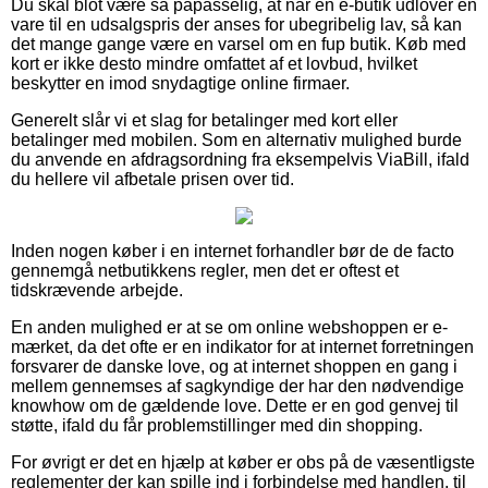
Du skal blot være så påpasselig, at når en e-butik udlover en
vare til en udsalgspris der anses for ubegribelig lav, så kan
det mange gange være en varsel om en fup butik. Køb med
kort er ikke desto mindre omfattet af et lovbud, hvilket
beskytter en imod snydagtige online firmaer.
Generelt slår vi et slag for betalinger med kort eller
betalinger med mobilen. Som en alternativ mulighed burde
du anvende en afdragsordning fra eksempelvis ViaBill, ifald
du hellere vil afbetale prisen over tid.
Inden nogen køber i en internet forhandler bør de de facto
gennemgå netbutikkens regler, men det er oftest et
tidskrævende arbejde.
En anden mulighed er at se om online webshoppen er e-
mærket, da det ofte er en indikator for at internet forretningen
forsvarer de danske love, og at internet shoppen en gang i
mellem gennemses af sagkyndige der har den nødvendige
knowhow om de gældende love. Dette er en god genvej til
støtte, ifald du får problemstillinger med din shopping.
For øvrigt er det en hjælp at køber er obs på de væsentligste
reglementer der kan spille ind i forbindelse med handlen, til