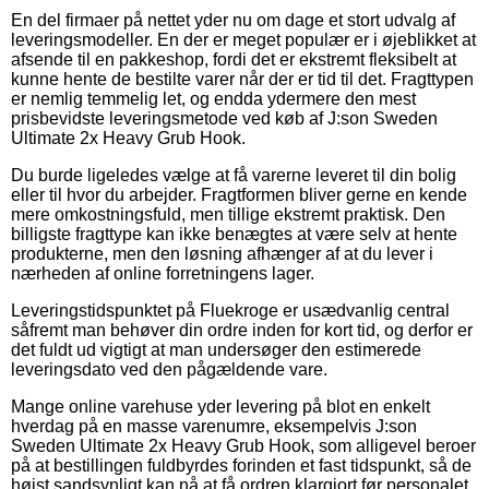
En del firmaer på nettet yder nu om dage et stort udvalg af
leveringsmodeller. En der er meget populær er i øjeblikket at
afsende til en pakkeshop, fordi det er ekstremt fleksibelt at
kunne hente de bestilte varer når der er tid til det. Fragttypen
er nemlig temmelig let, og endda ydermere den mest
prisbevidste leveringsmetode ved køb af J:son Sweden
Ultimate 2x Heavy Grub Hook.
Du burde ligeledes vælge at få varerne leveret til din bolig
eller til hvor du arbejder. Fragtformen bliver gerne en kende
mere omkostningsfuld, men tillige ekstremt praktisk. Den
billigste fragttype kan ikke benægtes at være selv at hente
produkterne, men den løsning afhænger af at du lever i
nærheden af online forretningens lager.
Leveringstidspunktet på Fluekroge er usædvanlig central
såfremt man behøver din ordre inden for kort tid, og derfor er
det fuldt ud vigtigt at man undersøger den estimerede
leveringsdato ved den pågældende vare.
Mange online varehuse yder levering på blot en enkelt
hverdag på en masse varenumre, eksempelvis J:son
Sweden Ultimate 2x Heavy Grub Hook, som alligevel beroer
på at bestillingen fuldbyrdes forinden et fast tidspunkt, så de
højst sandsynligt kan nå at få ordren klargjort før personalet