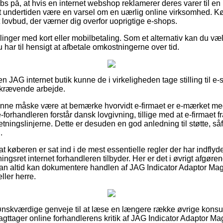
bs på, at hvis en internet webshop reklamerer deres varer til en
et undertiden være en varsel om en uærlig online virksomhed. K
et lovbud, der værner dig overfor uoprigtige e-shops.
illinger med kort eller mobilbetaling. Som et alternativ kan du v
u har til hensigt at afbetale omkostningerne over tid.
n JAG internet butik kunne de i virkeligheden tage stilling til e
dskrævende arbejde.
unne måske være at bemærke hvorvidt e-firmaet er e-mærket med
-forhandleren forstår dansk lovgivning, tillige med at e-firmaet fr
tningslinjerne. Dette er desuden en god anledning til støtte, såf
.
 at køberen er sat ind i de mest essentielle regler der har indflyde
gsret internet forhandleren tilbyder. Her er det i øvrigt afgørend
å man altid kan dokumentere handlen af JAG Indicator Adaptor M
ller herre.
e ønskværdige genveje til at læse en længere række øvrige kon
 iagttager online forhandlerens kritik af JAG Indicator Adaptor Ma