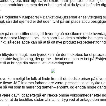
kende dyrere, men lige så vel ekstremt simpel. Den prisbilligste 
ente produkterne, men det er betinget af at du fysisk befinder dig
.
Produkter > Karpegrej > Bankstick/Buzzerbar er selvfølgelig su
gt, så i det øjemed er det uden tvivl på sin plads at du besigtig
.
ger på nettet stiller udsigt til levering på næstkommende hverda
r Adaptor Magnet Lock, men som ikke desto mindre betinges af 
unkt, således at de kan nå at få dit nye produkt ekspederet forin
 tilbyder fri fragt, men typisk kun når der indkøbes for et præc
købte fragtløsning, der gerne – hvad end man er tæt på Esbjerg
et til at bringe din ordre til et udleveringssted.
overkommeligt for folk at finde frem til de bedste priser på diver
de fleste JAG internet forhandlere været presset til at at trykke 
ige så vel som til herrer og damer – enormt, og endda nogle gange 
id være gavnligt at eftergå en række online virksomheder efter u
 for at du bestiller, sådan at man er tryg ved at antage den mind