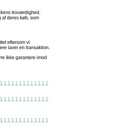
ikkens troværdighed.
ng af deres køb, som
tet eftersom vi
ere laver en transaktion.
rre ikke garantere imod
1
1
1
1
1
1
1
1
1
1
1
1
1
1
1
1
1
1
1
1
1
1
1
1
1
1
1
1
1
1
1
1
1
1
1
1
1
1
1