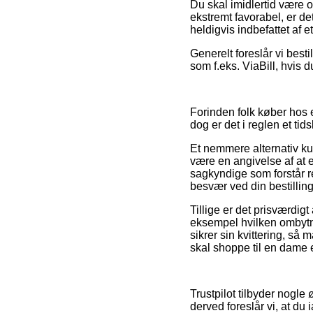
Du skal imidlertid være o
ekstremt favorabel, er d
heldigvis indbefattet af 
Generelt foreslår vi best
som f.eks. ViaBill, hvis d
Forinden folk køber hos e
dog er det i reglen et ti
Et nemmere alternativ k
være en angivelse af at e
sagkyndige som forstår re
besvær ved din bestilling
Tillige er det prisværdigt
eksempel hvilken ombytnin
sikrer sin kvittering, s
skal shoppe til en dame e
Trustpilot tilbyder nogl
derved foreslår vi, at du