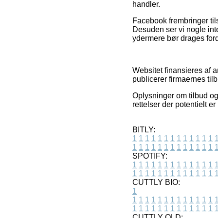
handler.
Facebook frembringer tils
Desuden ser vi nogle inte
ydermere bør drages fordel
Websitet finansieres af a
publicerer firmaernes til
Oplysninger om tilbud og
rettelser der potentielt 
BITLY:
1
1
1
1
1
1
1
1
1
1
1
1
1
1
1
1
1
1
1
1
1
1
1
1
1
1
SPOTIFY:
1
1
1
1
1
1
1
1
1
1
1
1
1
1
1
1
1
1
1
1
1
1
1
1
1
1
CUTTLY BIO:
1
1
1
1
1
1
1
1
1
1
1
1
1
1
1
1
1
1
1
1
1
1
1
1
1
1
1
CUTTLY OLD: