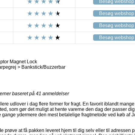
Besøg webshop
Besøg webshop
Besøg webshop
Besøg webshop
ptor Magnet Lock
rpegrej > Bankstick/Buzzerbar
jerner baseret på
41
anmeldelser
lere udlover i dag flere former for fragt. En favorit iblandt mang
ssted, som gør det muligt at hente varerne den dag der passer dig
gange ydermere den mest betalelige fragtmetode ved køb af J
øve at få pakken leveret hjem til dig selv eller til adressen på