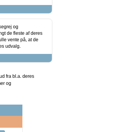
kegrej og
angt de fleste af deres
ulle vente på, at de
res udvalg.
 fra bl.a. deres
mer og