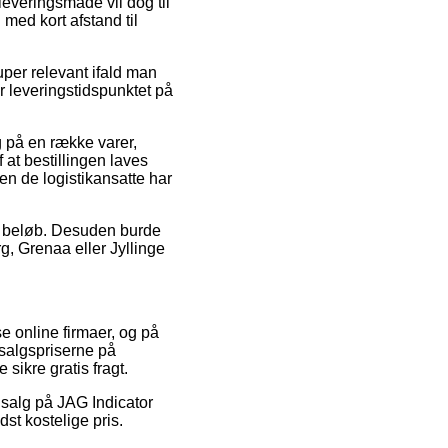
leveringsmåde vil dog til
 med kort afstand til
per relevant ifald man
er leveringstidspunktet på
g på en række varer,
at bestillingen laves
den de logistikansatte har
ist beløb. Desuden burde
, Grenaa eller Jyllinge
se online firmaer, og på
udsalgspriserne på
sikre gratis fragt.
dsalg på JAG Indicator
st kostelige pris.