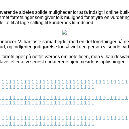
varende aldeles solide muligheder for at få indsigt i online but
rnet forretninger som giver folk mulighed for at ytre en vurderi
 af til at tage stilling til kundernes tilfredshed.
nnoncer. Vi har faste samarbejder med en del forretninger på net
bud, og indtjener godtgørelse for så vidt den person vi sender vid
 forretninger på nettet værnes om hele tiden, men vi kan desvæ
er lavet efter at vi senest opdaterede hjemmesidens oplysninger.
1
1
1
1
1
1
1
1
1
1
1
1
1
1
1
1
1
1
1
1
1
1
1
1
1
1
1
1
1
1
1
1
1
1
1
1
1
1
1
1
1
1
1
1
1
1
1
1
1
1
1
1
1
1
1
1
1
1
1
1
1
1
1
1
1
1
1
1
1
1
1
1
1
1
1
1
1
1
1
1
1
1
1
1
1
1
1
1
1
1
1
1
1
1
1
1
1
1
1
1
1
1
1
1
1
1
1
1
1
1
1
1
1
1
1
1
1
1
1
1
1
1
1
1
1
1
1
1
1
1
1
1
1
1
1
1
1
1
1
1
1
1
1
1
1
1
1
1
1
1
1
1
1
1
1
1
1
1
1
1
1
1
1
1
1
1
1
1
1
1
1
1
1
1
1
1
1
1
1
1
1
1
1