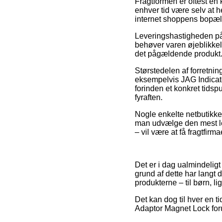
Fragtformen er oftest en 
enhver tid være selv at h
internet shoppens bopæl
Leveringshastigheden på 
behøver varen øjeblikkeli
det pågældende produkt
Størstedelen af forretnin
eksempelvis JAG Indicato
forinden et konkret tidsp
fyraften.
Nogle enkelte netbutikker
man udvælge den mest let
– vil være at få fragtfirma
Det er i dag ualmindeligt 
grund af dette har langt 
produkterne – til børn, l
Det kan dog til hver en t
Adaptor Magnet Lock forud