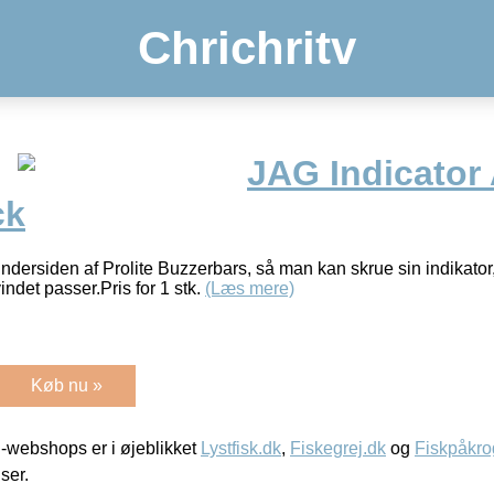
Chrichritv
JAG Indicator
ck
undersiden af Prolite Buzzerbars, så man kan skrue sin indikator
indet passer.Pris for 1 stk.
(Læs mere)
Køb nu »
-webshops er i øjeblikket
Lystfisk.dk
,
Fiskegrej.dk
og
Fiskpåkro
iser.