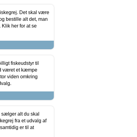
 fiskegrej. Det skal være
og bestille alt det, man
 Klik her for at se
ligt fiskeudstyr til
tid været et kæmpe
stor viden omkring
dvalg.
sælger alt du skal
skegrej fra et udvalg af
samtidig er til at