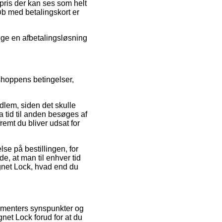
 pris der kan ses som helt
øb med betalingskort er
ælge en afbetalingsløsning
-shoppens betingelser,
lem, siden det skulle
a tid til anden besøges af
remt du bliver udsat for
lse på bestillingen, for
e, at man til enhver tid
agnet Lock, hvad end du
sumenters synspunkter og
gnet Lock forud for at du