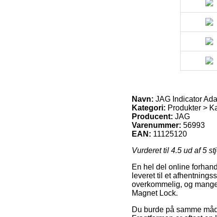
Navn:
JAG Indicator Ada
Kategori:
Produkter > Ka
Producent:
JAG
Varenummer:
56993
EAN:
11125120
Vurderet til
4.5
ud af 5 st
En hel del online forhand
leveret til et afhentning
overkommelig, og mange 
Magnet Lock.
Du burde på samme måde pr