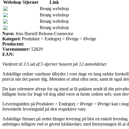
Webshop
Stjerner
Link
Besøg webshop
Besøg webshop
Besøg webshop
Besøg webshop
Navn:
Jens Bursell Release-Connector
Kategori:
Produkter > Endegrej > Øvrige > Øvrige
Producent:
Varenummer:
52829
EAN:
Vurderet til
3.5
ud af 5 stjerner baseret på
12
anmeldelser
Adskillige online varehuse tilbyder i vore dage en lang række forskelli
præcis når det passer dig. Metoden er altså ultra nem, samt tit også d
Du kan ydermere afveje for og imod at få pakken sendt til din privatbol
billigste form for fragt vil dog altid være at hente ordren selv, som de
Leveringstiden på Produkter > Endegrej > Øvrige > Øvrige kan i nogle 
forventede leveringstid på den respektive vare.
Adskillige firmaer på nettet tilsiger levering på blot en enkelt hverda
anbringes tidligere end et givent klokkeslæt, med hensynstagen til at d