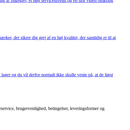
alg af fiskegrej, et højt serviceniveau og en stor viden omkring
ker, der sikrer dig grej af en høj kvalitet, der samtidig er til at
 lager og du vil derfor normalt ikke skulle vente på, at de først
service, brugervenlighed, betingelser, leveringsformer og