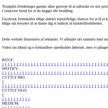
Trustpilot frembringer ganske sikre genveje til at udforske en stor p
Connector forud for at du lægger din bestilling.
Facebook fremskaffer tillige aldeles fortræffelige chancer for at få et 
tillige må benyttes til at danne dig et indtryk af kundetilfredsheden.
Dette website finansieres af reklamer. Vi arbejder tæt sammen med utall
Viden om tilbud og e-forhandlere opretholdes løbende, men vi påtager 
BITLY:
1
1
1
1
1
1
1
1
1
1
1
1
1
1
1
1
1
1
1
1
1
1
1
1
1
1
1
1
1
1
1
1
1
1
1
1
1
SPOTIFY:
1
1
1
1
1
1
1
1
1
1
1
1
1
1
1
1
1
1
1
1
1
1
1
1
1
1
1
1
1
1
1
1
1
1
1
1
1
CUTTLY BIO:
1
1
1
1
1
1
1
1
1
1
1
1
1
1
1
1
1
1
1
1
1
1
1
1
1
1
1
1
1
1
1
1
1
1
1
1
1
1
CUTTLY OLD:
1
1
1
1
1
1
1
1
1
1
1
MEDIUM:
1
1
1
1
1
1
1
1
1
1