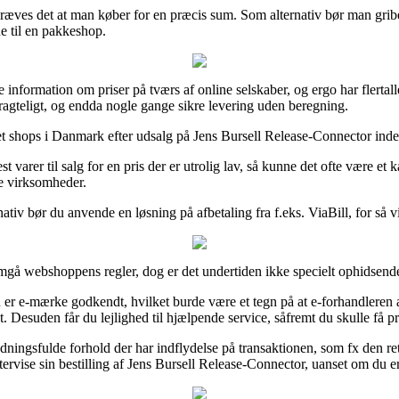
kræves det at man køber for en præcis sum. Som alternativ bør man grib
ne til en pakkeshop.
e information om priser på tværs af online selskaber, og ergo har flertal
etragteligt, og endda nogle gange sikre levering uden beregning.
t shops i Danmark efter udsalg på Jens Bursell Release-Connector inden 
 varer til salg for en pris der er utrolig lav, så kunne det ofte være et
ne virksomheder.
nativ bør du anvende en løsning på afbetaling fra f.eks. ViaBill, for så 
mgå webshoppens regler, dog er det undertiden ikke specielt ophidsend
r e-mærke godkendt, hvilket burde være et tegn på at e-forhandleren aner
et. Desuden får du lejlighed til hjælpende service, såfremt du skulle få 
ningsfulde forhold der har indflydelse på transaktionen, som fx den ret
tervise sin bestilling af Jens Bursell Release-Connector, uanset om du er