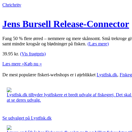
Chrichritv
Jens Bursell Release-Connector
Fang 50 % flere ørred – nemmere og mere skånsomt. Små trekroge giver 
samt mindre krogsår og blødninger på fisken.
(Læs mere)
39.95
kr.
(Vis fragtpris)
Læs mere »
Køb nu »
De mest populære fiskeri-webshops er i øjeblikket
Lystfisk.dk
,
Fiskeg
Lystfisk.dk tilbyder lystfiskere et bredt udvalg af fiskegrej. Det skal
at se deres udvalg.
Se udvalget på Lystfisk.dk