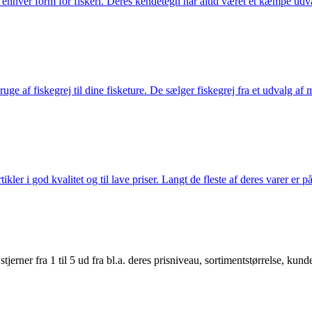
til enhver form for fiskeri. Deres kendetegn har altid været et kæmpe udv
e af fiskegrej til dine fisketure. De sælger fiskegrej fra et udvalg af mær
r i god kvalitet og til lave priser. Langt de fleste af deres varer er på
er fra 1 til 5 ud fra bl.a. deres prisniveau, sortimentstørrelse, kunde