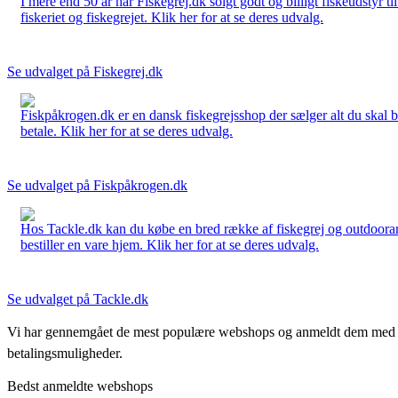
I mere end 50 år har Fiskegrej.dk solgt godt og billigt fiskeudstyr 
fiskeriet og fiskegrejet. Klik her for at se deres udvalg.
Se udvalget på Fiskegrej.dk
Fiskpåkrogen.dk er en dansk fiskegrejsshop der sælger alt du skal brug
betale. Klik her for at se deres udvalg.
Se udvalget på Fiskpåkrogen.dk
Hos Tackle.dk kan du købe en bred række af fiskegrej og outdoorartikle
bestiller en vare hjem. Klik her for at se deres udvalg.
Se udvalget på Tackle.dk
Vi har gennemgået de mest populære webshops og anmeldt dem med stjern
betalingsmuligheder.
Bedst anmeldte webshops