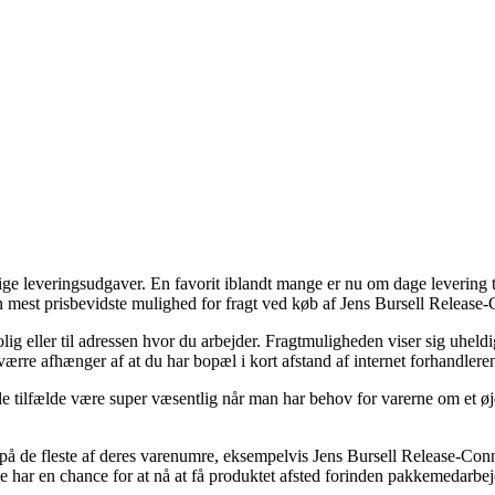
ge leveringsudgaver. En favorit iblandt mange er nu om dage levering til 
en mest prisbevidste mulighed for fragt ved køb af Jens Bursell Release
ig eller til adressen hvor du arbejder. Fragtmuligheden viser sig uheldig
sværre afhænger af at du har bopæl i kort afstand af internet forhandleren
tilfælde være super væsentlig når man har behov for varerne om et øjeb
g på de fleste af deres varenumre, eksempelvis Jens Bursell Release-Conn
e har en chance for at nå at få produktet afsted forinden pakkemedarbejd