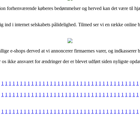
ortion forhenværende køberes bedømmelser og herved kan det være til hjæ
kig ind i internet selskabets pålidelighed. Tilmed ser vi en række online
ige e-shops derved at vi annoncerer firmaernes varer, og indkasserer beta
os ikke ansvaret for ændringer der er blevet udført siden nyligste opda
1
1
1
1
1
1
1
1
1
1
1
1
1
1
1
1
1
1
1
1
1
1
1
1
1
1
1
1
1
1
1
1
1
1
1
1
1
1
1
1
1
1
1
1
1
1
1
1
1
1
1
1
1
1
1
1
1
1
1
1
1
1
1
1
1
1
1
1
1
1
1
1
1
1
1
1
1
1
1
1
1
1
1
1
1
1
1
1
1
1
1
1
1
1
1
1
1
1
1
1
1
1
1
1
1
1
1
1
1
1
1