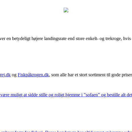
en betydeligt højere landingsrate end store enkelt- og trekroge, hvis 
rej.dk
og
Fiskpåkrogen.dk
, som alle har et stort sortiment til gode priser
 være muligt at sidde stille og roligt hjemme i ”sofaen” og bestille alt de