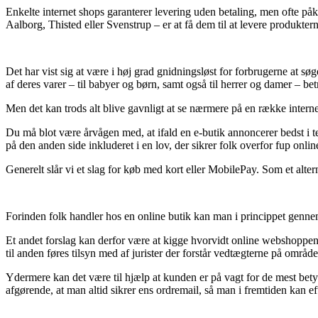
Enkelte internet shops garanterer levering uden betaling, men ofte på
Aalborg, Thisted eller Svenstrup – er at få dem til at levere produkter
Det har vist sig at være i høj grad gnidningsløst for forbrugerne at søg
af deres varer – til babyer og børn, samt også til herrer og damer – b
Men det kan trods alt blive gavnligt at se nærmere på en række interne
Du må blot være årvågen med, at ifald en e-butik annoncerer bedst i test
på den anden side inkluderet i en lov, der sikrer folk overfor fup onli
Generelt slår vi et slag for køb med kort eller MobilePay. Som et alter
Forinden folk handler hos en online butik kan man i princippet genne
Et andet forslag kan derfor være at kigge hvorvidt online webshoppen e
til anden føres tilsyn med af jurister der forstår vedtægterne på områd
Ydermere kan det være til hjælp at kunden er på vagt for de mest betyd
afgørende, at man altid sikrer ens ordremail, så man i fremtiden kan ef