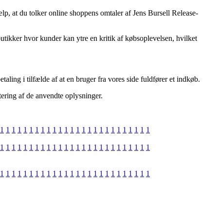
lp, at du tolker online shoppens omtaler af Jens Bursell Release-
 butikker hvor kunder kan ytre en kritik af købsoplevelsen, hvilket
ling i tilfælde af at en bruger fra vores side fuldfører et indkøb.
tering af de anvendte oplysninger.
1
1
1
1
1
1
1
1
1
1
1
1
1
1
1
1
1
1
1
1
1
1
1
1
1
1
1
1
1
1
1
1
1
1
1
1
1
1
1
1
1
1
1
1
1
1
1
1
1
1
1
1
1
1
1
1
1
1
1
1
1
1
1
1
1
1
1
1
1
1
1
1
1
1
1
1
1
1