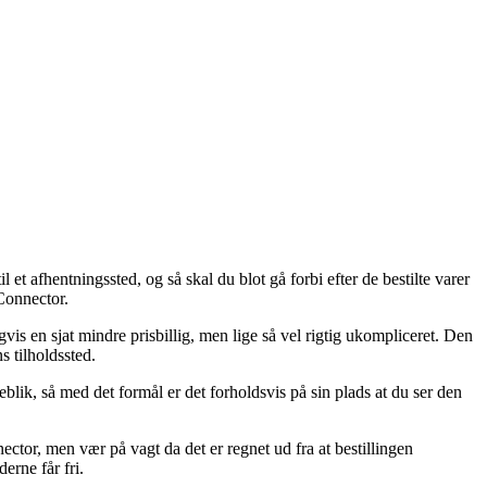
et afhentningssted, og så skal du blot gå forbi efter de bestilte varer
-Connector.
vis en sjat mindre prisbillig, men lige så vel rigtig ukompliceret. Den
s tilholdssted.
lik, så med det formål er det forholdsvis på sin plads at du ser den
ector, men vær på vagt da det er regnet ud fra at bestillingen
erne får fri.