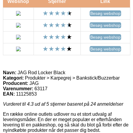
Webshop
Stjerner
Link
Besøg webshop
Besøg webshop
Besøg webshop
Besøg webshop
Navn:
JAG Rod Locker Black
Kategori:
Produkter > Karpegrej > Bankstick/Buzzerbar
Producent:
JAG
Varenummer:
63117
EAN:
11125853
Vurderet til
4.3
ud af 5 stjerner baseret på
24
anmeldelser
En række online outlets udlover nu et stort udvalg af
leveringsmåder. En der er meget populær er efterhånden
levering til en pakkeshop, og så skal du blot gå forbi efter de
nyindkøbte produkter når det passer dig bedst.