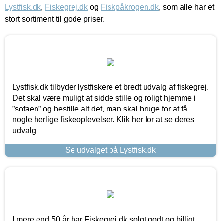
Lystfisk.dk
,
Fiskegrej.dk
og
Fiskpåkrogen.dk
, som alle har et
stort sortiment til gode priser.
Lystfisk.dk tilbyder lystfiskere et bredt udvalg af fiskegrej.
Det skal være muligt at sidde stille og roligt hjemme i
”sofaen” og bestille alt det, man skal bruge for at få
nogle herlige fiskeoplevelser. Klik her for at se deres
udvalg.
Se udvalget på Lystfisk.dk
I mere end 50 år har Fiskegrej.dk solgt godt og billigt