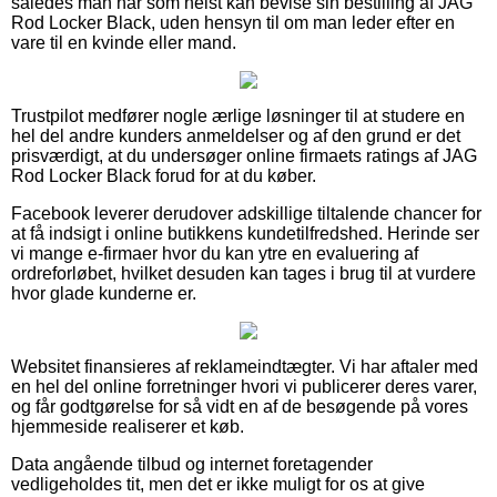
således man når som helst kan bevise sin bestilling af JAG
Rod Locker Black, uden hensyn til om man leder efter en
vare til en kvinde eller mand.
Trustpilot medfører nogle ærlige løsninger til at studere en
hel del andre kunders anmeldelser og af den grund er det
prisværdigt, at du undersøger online firmaets ratings af JAG
Rod Locker Black forud for at du køber.
Facebook leverer derudover adskillige tiltalende chancer for
at få indsigt i online butikkens kundetilfredshed. Herinde ser
vi mange e-firmaer hvor du kan ytre en evaluering af
ordreforløbet, hvilket desuden kan tages i brug til at vurdere
hvor glade kunderne er.
Websitet finansieres af reklameindtægter. Vi har aftaler med
en hel del online forretninger hvori vi publicerer deres varer,
og får godtgørelse for så vidt en af de besøgende på vores
hjemmeside realiserer et køb.
Data angående tilbud og internet foretagender
vedligeholdes tit, men det er ikke muligt for os at give