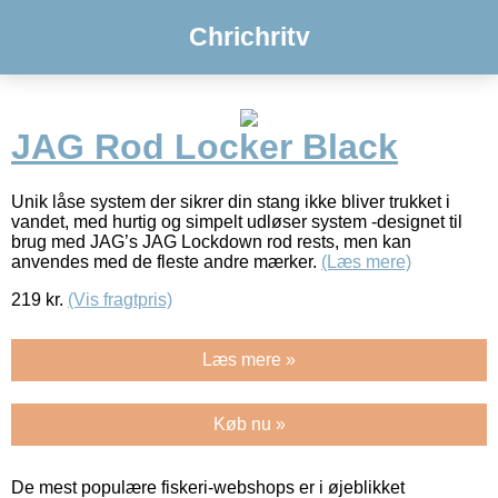
Chrichritv
JAG Rod Locker Black
Unik låse system der sikrer din stang ikke bliver trukket i
vandet, med hurtig og simpelt udløser system -designet til
brug med JAG’s JAG Lockdown rod rests, men kan
anvendes med de fleste andre mærker.
(Læs mere)
219
kr.
(Vis fragtpris)
Læs mere »
Køb nu »
De mest populære fiskeri-webshops er i øjeblikket