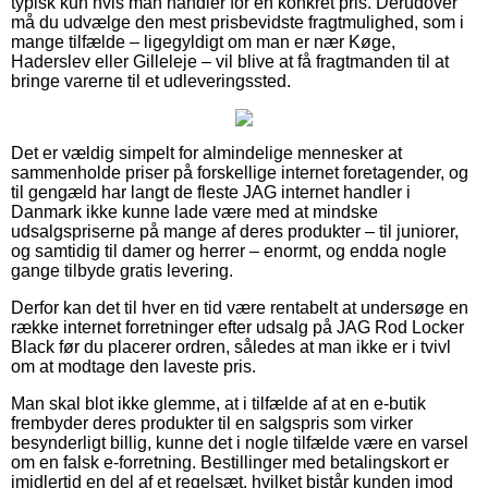
typisk kun hvis man handler for en konkret pris. Derudover
må du udvælge den mest prisbevidste fragtmulighed, som i
mange tilfælde – ligegyldigt om man er nær Køge,
Haderslev eller Gilleleje – vil blive at få fragtmanden til at
bringe varerne til et udleveringssted.
Det er vældig simpelt for almindelige mennesker at
sammenholde priser på forskellige internet foretagender, og
til gengæld har langt de fleste JAG internet handler i
Danmark ikke kunne lade være med at mindske
udsalgspriserne på mange af deres produkter – til juniorer,
og samtidig til damer og herrer – enormt, og endda nogle
gange tilbyde gratis levering.
Derfor kan det til hver en tid være rentabelt at undersøge en
række internet forretninger efter udsalg på JAG Rod Locker
Black før du placerer ordren, således at man ikke er i tvivl
om at modtage den laveste pris.
Man skal blot ikke glemme, at i tilfælde af at en e-butik
frembyder deres produkter til en salgspris som virker
besynderligt billig, kunne det i nogle tilfælde være en varsel
om en falsk e-forretning. Bestillinger med betalingskort er
imidlertid en del af et regelsæt, hvilket bistår kunden imod