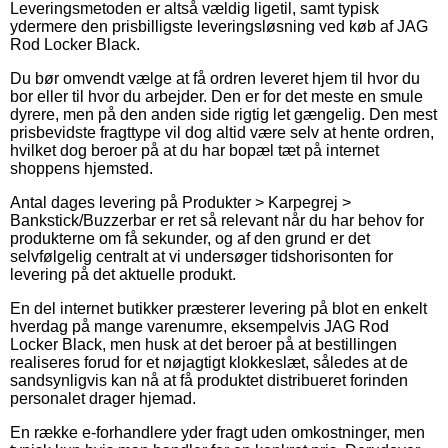
Leveringsmetoden er altså vældig ligetil, samt typisk
ydermere den prisbilligste leveringsløsning ved køb af JAG
Rod Locker Black.
Du bør omvendt vælge at få ordren leveret hjem til hvor du
bor eller til hvor du arbejder. Den er for det meste en smule
dyrere, men på den anden side rigtig let gængelig. Den mest
prisbevidste fragttype vil dog altid være selv at hente ordren,
hvilket dog beroer på at du har bopæl tæt på internet
shoppens hjemsted.
Antal dages levering på Produkter > Karpegrej >
Bankstick/Buzzerbar er ret så relevant når du har behov for
produkterne om få sekunder, og af den grund er det
selvfølgelig centralt at vi undersøger tidshorisonten for
levering på det aktuelle produkt.
En del internet butikker præsterer levering på blot en enkelt
hverdag på mange varenumre, eksempelvis JAG Rod
Locker Black, men husk at det beroer på at bestillingen
realiseres forud for et nøjagtigt klokkeslæt, således at de
sandsynligvis kan nå at få produktet distribueret forinden
personalet drager hjemad.
En række e-forhandlere yder fragt uden omkostninger, men