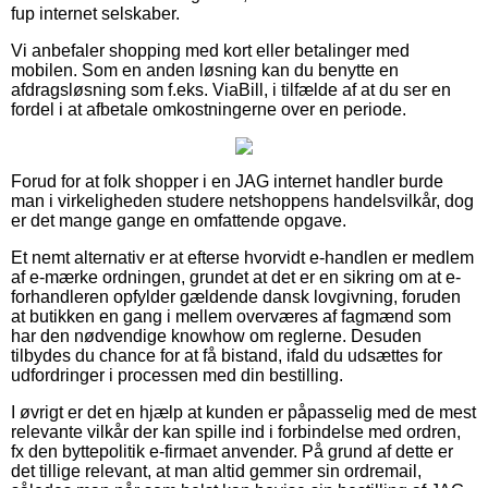
fup internet selskaber.
Vi anbefaler shopping med kort eller betalinger med
mobilen. Som en anden løsning kan du benytte en
afdragsløsning som f.eks. ViaBill, i tilfælde af at du ser en
fordel i at afbetale omkostningerne over en periode.
Forud for at folk shopper i en JAG internet handler burde
man i virkeligheden studere netshoppens handelsvilkår, dog
er det mange gange en omfattende opgave.
Et nemt alternativ er at efterse hvorvidt e-handlen er medlem
af e-mærke ordningen, grundet at det er en sikring om at e-
forhandleren opfylder gældende dansk lovgivning, foruden
at butikken en gang i mellem overværes af fagmænd som
har den nødvendige knowhow om reglerne. Desuden
tilbydes du chance for at få bistand, ifald du udsættes for
udfordringer i processen med din bestilling.
I øvrigt er det en hjælp at kunden er påpasselig med de mest
relevante vilkår der kan spille ind i forbindelse med ordren,
fx den byttepolitik e-firmaet anvender. På grund af dette er
det tillige relevant, at man altid gemmer sin ordremail,