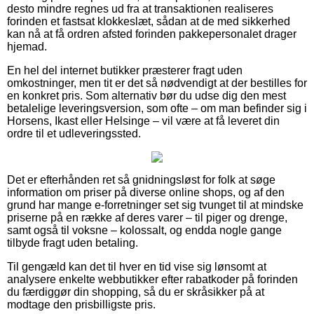
desto mindre regnes ud fra at transaktionen realiseres
forinden et fastsat klokkeslæt, sådan at de med sikkerhed
kan nå at få ordren afsted forinden pakkepersonalet drager
hjemad.
En hel del internet butikker præsterer fragt uden
omkostninger, men tit er det så nødvendigt at der bestilles for
en konkret pris. Som alternativ bør du udse dig den mest
betalelige leveringsversion, som ofte – om man befinder sig i
Horsens, Ikast eller Helsinge – vil være at få leveret din
ordre til et udleveringssted.
Det er efterhånden ret så gnidningsløst for folk at søge
information om priser på diverse online shops, og af den
grund har mange e-forretninger set sig tvunget til at mindske
priserne på en række af deres varer – til piger og drenge,
samt også til voksne – kolossalt, og endda nogle gange
tilbyde fragt uden betaling.
Til gengæld kan det til hver en tid vise sig lønsomt at
analysere enkelte webbutikker efter rabatkoder på forinden
du færdiggør din shopping, så du er skråsikker på at
modtage den prisbilligste pris.