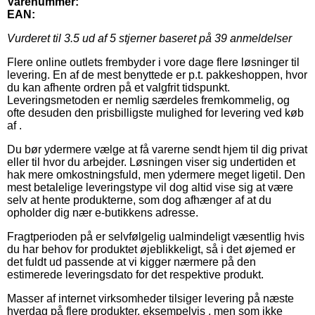
Varenummer:
EAN:
Vurderet til
3.5
ud af 5 stjerner baseret på
39
anmeldelser
Flere online outlets frembyder i vore dage flere løsninger til
levering. En af de mest benyttede er p.t. pakkeshoppen, hvor
du kan afhente ordren på et valgfrit tidspunkt.
Leveringsmetoden er nemlig særdeles fremkommelig, og
ofte desuden den prisbilligste mulighed for levering ved køb
af .
Du bør ydermere vælge at få varerne sendt hjem til dig privat
eller til hvor du arbejder. Løsningen viser sig undertiden et
hak mere omkostningsfuld, men ydermere meget ligetil. Den
mest betalelige leveringstype vil dog altid vise sig at være
selv at hente produkterne, som dog afhænger af at du
opholder dig nær e-butikkens adresse.
Fragtperioden på er selvfølgelig ualmindeligt væsentlig hvis
du har behov for produktet øjeblikkeligt, så i det øjemed er
det fuldt ud passende at vi kigger nærmere på den
estimerede leveringsdato for det respektive produkt.
Masser af internet virksomheder tilsiger levering på næste
hverdag på flere produkter, eksempelvis , men som ikke