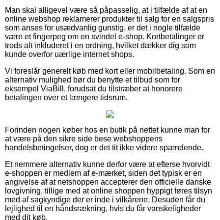
Man skal alligevel være så påpasselig, at i tilfælde af at en
online webshop reklamerer produkter til salg for en salgspris
som anses for usædvanlig gunstig, er det i nogle tilfælde
være et fingerpeg om en svindel e-shop. Kortbetalinger er
trods alt inkluderet i en ordning, hvilket dækker dig som
kunde overfor uærlige internet shops.
Vi foreslår generelt køb med kort eller mobilbetaling. Som en
alternativ mulighed bør du benytte et tilbud som for
eksempel ViaBill, forudsat du tilstræber at honorere
betalingen over et længere tidsrum.
Forinden nogen køber hos en butik på nettet kunne man for
at være på den sikre side bese webshoppens
handelsbetingelser, dog er det tit ikke videre spændende.
Et nemmere alternativ kunne derfor være at efterse hvorvidt
e-shoppen er medlem af e-mærket, siden det typisk er en
angivelse af at netshoppen accepterer den officielle danske
lovgivning, tillige med at online shoppen hyppigt føres tilsyn
med af sagkyndige der er inde i vilkårene. Desuden får du
lejlighed til en håndsrækning, hvis du får vanskeligheder
med dit køb.