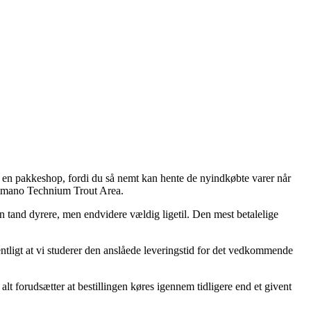
l en pakkeshop, fordi du så nemt kan hente de nyindkøbte varer når
Shimano Technium Trout Area.
en tand dyrere, men endvidere vældig ligetil. Den mest betalelige
entligt at vi studerer den anslåede leveringstid for det vedkommende
t forudsætter at bestillingen køres igennem tidligere end et givent