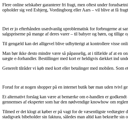
Flere online selskaber garanterer fri fragt, men oftest under forudsæ
opholder sig ved Esbjerg, Vordingborg eller Aars – vil blive at få frag
Det er jo efterhånden usædvanlig uproblematisk for forbrugerne at sam
salgspriserne på mange af deres varer – til babyer og børn, og tillige 
Til gengæld kan det alligevel blive udbytterigt at kontrollere visse on
Man bør ikke desto mindre være så påpasselig, at i tilfælde af at en o
uægte e-forhandler. Bestillinger med kort er heldigvis dækket ind un
Generelt tilråder vi køb med kort eller betalinger med mobilen. Som et 
Forud for at nogen shopper på en internet butik bør man uden tvivl g
Et alternativt forslag kan være at bemærke om e-handlen er godkendt af
gennemses af eksperter som har den nødvendige knowhow om reglerne. D
Tilmed er det klogt at køber er på vagt for de væsentligste vedtægter d
stadigvæk bibeholder sin faktura, således man altid kan bekræfte sin