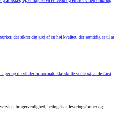
alg af fiskegrej, et højt serviceniveau og en stor viden omkring
ker, der sikrer dig grej af en høj kvalitet, der samtidig er til at
 lager og du vil derfor normalt ikke skulle vente på, at de først
service, brugervenlighed, betingelser, leveringsformer og