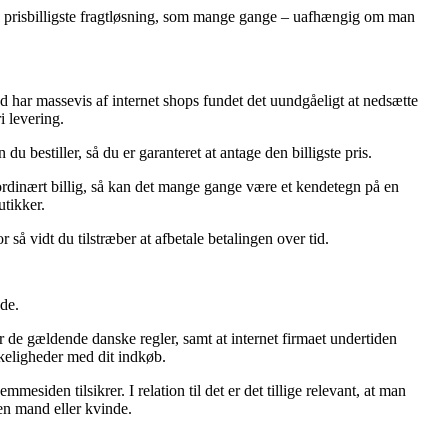
den prisbilligste fragtløsning, som mange gange – uafhængig om man
d har massevis af internet shops fundet det uundgåeligt at nedsætte
i levering.
 bestiller, så du er garanteret at antage den billigste pris.
aordinært billig, så kan det mange gange være et kendetegn på en
utikker.
så vidt du tilstræber at afbetale betalingen over tid.
de.
r de gældende danske regler, samt at internet firmaet undertiden
keligheder med dit indkøb.
siden tilsikrer. I relation til det er det tillige relevant, at man
en mand eller kvinde.