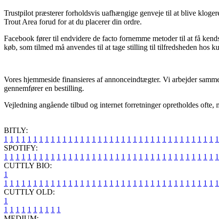
Trustpilot præsterer forholdsvis uafhængige genveje til at blive klo
Trout Area forud for at du placerer din ordre.
Facebook fører til endvidere de facto fornemme metoder til at få kends
køb, som tilmed må anvendes til at tage stilling til tilfredsheden hos k
Vores hjemmeside finansieres af annonceindtægter. Vi arbejder sammen 
gennemfører en bestilling.
Vejledning angående tilbud og internet forretninger opretholdes ofte, 
BITLY:
1
1
1
1
1
1
1
1
1
1
1
1
1
1
1
1
1
1
1
1
1
1
1
1
1
1
1
1
1
1
1
1
1
1
1
1
1
SPOTIFY:
1
1
1
1
1
1
1
1
1
1
1
1
1
1
1
1
1
1
1
1
1
1
1
1
1
1
1
1
1
1
1
1
1
1
1
1
1
CUTTLY BIO:
1
1
1
1
1
1
1
1
1
1
1
1
1
1
1
1
1
1
1
1
1
1
1
1
1
1
1
1
1
1
1
1
1
1
1
1
1
1
CUTTLY OLD:
1
1
1
1
1
1
1
1
1
1
1
MEDIUM: