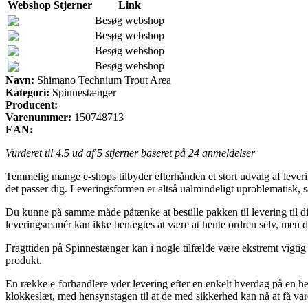
Webshop
Stjerner
Link
Besøg webshop
Besøg webshop
Besøg webshop
Besøg webshop
Navn:
Shimano Technium Trout Area
Kategori:
Spinnestænger
Producent:
Varenummer:
150748713
EAN:
Vurderet til
4.5
ud af 5 stjerner baseret på
24
anmeldelser
Temmelig mange e-shops tilbyder efterhånden et stort udvalg af lever
det passer dig. Leveringsformen er altså ualmindeligt uproblematisk,
Du kunne på samme måde påtænke at bestille pakken til levering til dit
leveringsmanér kan ikke benægtes at være at hente ordren selv, men de
Fragttiden på Spinnestænger kan i nogle tilfælde være ekstremt vigtig 
produkt.
En række e-forhandlere yder levering efter en enkelt hverdag på en he
klokkeslæt, med hensynstagen til at de med sikkerhed kan nå at få varer