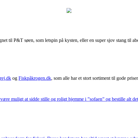
t til P&T søen, som letspin på kysten, eller en super sjov stang til ab
rej.dk
og
Fiskpåkrogen.dk
, som alle har et stort sortiment til gode priser
 være muligt at sidde stille og roligt hjemme i ”sofaen” og bestille alt de