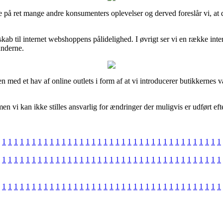
gere på ret mange andre konsumenters oplevelser og derved foreslår vi,
kab til internet webshoppens pålidelighed. I øvrigt ser vi en række inte
underne.
med et hav af online outlets i form af at vi introducerer butikkernes v
men vi kan ikke stilles ansvarlig for ændringer der muligvis er udført ef
1
1
1
1
1
1
1
1
1
1
1
1
1
1
1
1
1
1
1
1
1
1
1
1
1
1
1
1
1
1
1
1
1
1
1
1
1
1
1
1
1
1
1
1
1
1
1
1
1
1
1
1
1
1
1
1
1
1
1
1
1
1
1
1
1
1
1
1
1
1
1
1
1
1
1
1
1
1
1
1
1
1
1
1
1
1
1
1
1
1
1
1
1
1
1
1
1
1
1
1
1
1
1
1
1
1
1
1
1
1
1