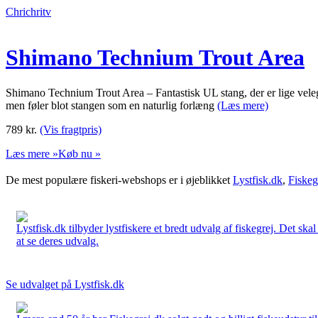
Chrichritv
Shimano Technium Trout Area
Shimano Technium Trout Area – Fantastisk UL stang, der er lige velegne
men føler blot stangen som en naturlig forlæng
(Læs mere)
789
kr.
(Vis fragtpris)
Læs mere »
Køb nu »
De mest populære fiskeri-webshops er i øjeblikket
Lystfisk.dk
,
Fiskeg
Lystfisk.dk tilbyder lystfiskere et bredt udvalg af fiskegrej. Det skal
at se deres udvalg.
Se udvalget på Lystfisk.dk