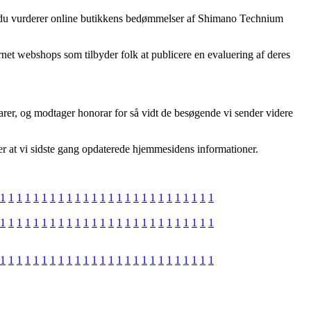
 at du vurderer online butikkens bedømmelser af Shimano Technium
rnet webshops som tilbyder folk at publicere en evaluering af deres
arer, og modtager honorar for så vidt de besøgende vi sender videre
ter at vi sidste gang opdaterede hjemmesidens informationer.
1
1
1
1
1
1
1
1
1
1
1
1
1
1
1
1
1
1
1
1
1
1
1
1
1
1
1
1
1
1
1
1
1
1
1
1
1
1
1
1
1
1
1
1
1
1
1
1
1
1
1
1
1
1
1
1
1
1
1
1
1
1
1
1
1
1
1
1
1
1
1
1
1
1
1
1
1
1