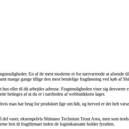
ingsmuligheder. En af de mest moderne er for nærværende at afsende ti
 samt mange gange tillige den mest betalelige fragtløsning ved køb af 
 hus eller til dit arbejdes adresse. Fragtmuligheden viser sig desværre 
tte betinges af at du er i nærheden af webbutikkens lager.
hvis man har brug for produktet lige om lidt, og herved er det helt væs
l del varer, eksempelvis Shimano Technium Trout Area, men som trods al
ne hen til fragtfirmaet inden de logistikansatte holder fyraften.