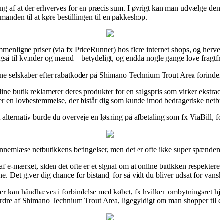
tning af at der erhverves for en præcis sum. I øvrigt kan man udvælge 
tmanden til at køre bestillingen til en pakkeshop.
menligne priser (via fx PriceRunner) hos flere internet shops, og herve
også til kvinder og mænd – betydeligt, og endda nogle gange love fragtfr
line selskaber efter rabatkoder på Shimano Technium Trout Area forinden du
nline butik reklamerer deres produkter for en salgspris som virker ekstr
der en lovbestemmelse, der bistår dig som kunde imod bedrageriske netb
alternativ burde du overveje en løsning på afbetaling som fx ViaBill, for 
ennemlæse netbutikkens betingelser, men det er ofte ikke super spænden
 e-mærket, siden det ofte er et signal om at online butikken respektere
et giver dig chance for bistand, for så vidt du bliver udsat for vans
er kan håndhæves i forbindelse med købet, fx hvilken ombytningsret hjemme
 ordre af Shimano Technium Trout Area, ligegyldigt om man shopper til 