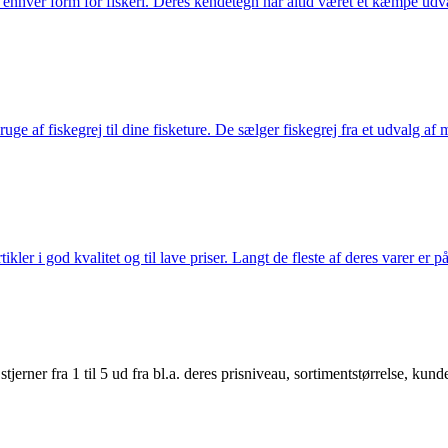
til enhver form for fiskeri. Deres kendetegn har altid været et kæmpe udv
e af fiskegrej til dine fisketure. De sælger fiskegrej fra et udvalg af mær
r i god kvalitet og til lave priser. Langt de fleste af deres varer er på
er fra 1 til 5 ud fra bl.a. deres prisniveau, sortimentstørrelse, kunde