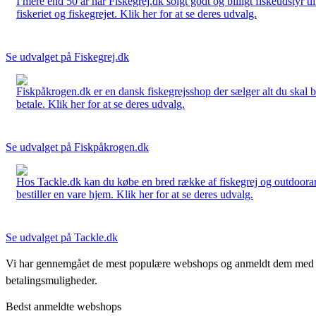
I mere end 50 år har Fiskegrej.dk solgt godt og billigt fiskeudstyr 
fiskeriet og fiskegrejet. Klik her for at se deres udvalg.
Se udvalget på Fiskegrej.dk
Fiskpåkrogen.dk er en dansk fiskegrejsshop der sælger alt du skal brug
betale. Klik her for at se deres udvalg.
Se udvalget på Fiskpåkrogen.dk
Hos Tackle.dk kan du købe en bred række af fiskegrej og outdoorartikle
bestiller en vare hjem. Klik her for at se deres udvalg.
Se udvalget på Tackle.dk
Vi har gennemgået de mest populære webshops og anmeldt dem med stjern
betalingsmuligheder.
Bedst anmeldte webshops