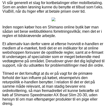
Vi slår generelt et slag for kortbetalinger eller mobilbetaling.
Som en anden løsning kunne du benytte et tilbud som f.eks.
ViaBill, når du higer efter at betale prisen over tid.
Inden nogen køber hos en Shimano online butik bør man
sådan set bese webbutikkens forretningsvilkår, men det er i
reglen et tidskrævende arbejde.
Et alternativ kan derfor være at efterse hvorvidt e-handlen er
medlem af e-mærket, fordi det er en indikator for at online
webshoppen forsvarer de opstillede regler, samt at e-firmaet
tit undersøges af specialister som er meget bekendte med
vedtægterne på området. Derudover giver det dig lejlighed til
support, når du udsættes for problemstillinger med din ordre.
Tilmed er det fornuftigt at du er på vagt for de primære
forhold der kan influere på købet, eksempelvis den
returpolitik e-handlen benytter. I relation til det er det på
samme måde relevant, at man stadig bevarer ens
ordrekvittering, så man fremadrettet vil kunne bekræfte sit
køb af Shimano Speedmaster AX Boat Slim 20-30, uden
hensyn til om man efterspørger produkter til en pige eller
dreng.