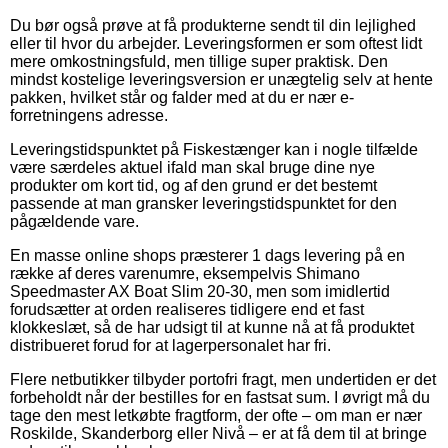
Du bør også prøve at få produkterne sendt til din lejlighed
eller til hvor du arbejder. Leveringsformen er som oftest lidt
mere omkostningsfuld, men tillige super praktisk. Den
mindst kostelige leveringsversion er unægtelig selv at hente
pakken, hvilket står og falder med at du er nær e-
forretningens adresse.
Leveringstidspunktet på Fiskestænger kan i nogle tilfælde
være særdeles aktuel ifald man skal bruge dine nye
produkter om kort tid, og af den grund er det bestemt
passende at man gransker leveringstidspunktet for den
pågældende vare.
En masse online shops præsterer 1 dags levering på en
række af deres varenumre, eksempelvis Shimano
Speedmaster AX Boat Slim 20-30, men som imidlertid
forudsætter at orden realiseres tidligere end et fast
klokkeslæt, så de har udsigt til at kunne nå at få produktet
distribueret forud for at lagerpersonalet har fri.
Flere netbutikker tilbyder portofri fragt, men undertiden er det
forbeholdt når der bestilles for en fastsat sum. I øvrigt må du
tage den mest letkøbte fragtform, der ofte – om man er nær
Roskilde, Skanderborg eller Nivå – er at få dem til at bringe