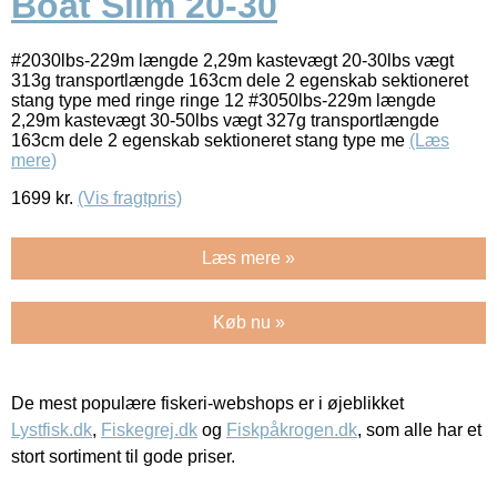
Boat Slim 20-30
#2030lbs-229m længde 2,29m kastevægt 20-30lbs vægt
313g transportlængde 163cm dele 2 egenskab sektioneret
stang type med ringe ringe 12 #3050lbs-229m længde
2,29m kastevægt 30-50lbs vægt 327g transportlængde
163cm dele 2 egenskab sektioneret stang type me
(Læs
mere)
1699
kr.
(Vis fragtpris)
Læs mere »
Køb nu »
De mest populære fiskeri-webshops er i øjeblikket
Lystfisk.dk
,
Fiskegrej.dk
og
Fiskpåkrogen.dk
, som alle har et
stort sortiment til gode priser.