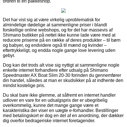
ordren til en pakkeshop.
Det har vist sig at være virkelig uproblematisk for
almindelige dødelige at sammenligne priser i blandt
forskellige online webshops, og for det har massevis af
Shimano butikker på nettet ikke kunne lade være med at
reducere priserne på en række af deres produkter – til børn
og babyer, og endvidere også til mænd og kvinder –
eftertrykkeligt, og endda nogle gange love levering uden
gebyr.
Dog kan det trods alt vise sig nyttigt at sammenligne nogle
enkelte internet forhandlere efter udsalg på Shimano
Speedmaster AX Boat Slim 20-30 forinden du gennemfører
din handel, således at man er skudsikker på at indhente den
mindst kostelige pris.
Du skal bare ikke glemme, at såfremt en internet handler
udlover en vare for en udsalgspris der er ubegribelig
overkommelig, kunne det mange gange være et
karakteristika der viser en uægte e-forhandler. Bestillinger
med betalingskort er dog en del af en anordning, der dækker
dig overfor bedrageriske internet foretagender.