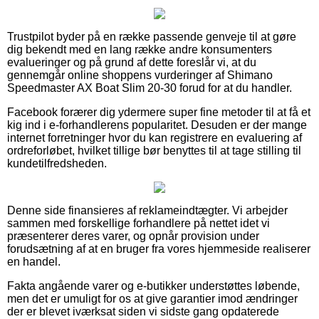
Trustpilot byder på en række passende genveje til at gøre
dig bekendt med en lang række andre konsumenters
evalueringer og på grund af dette foreslår vi, at du
gennemgår online shoppens vurderinger af Shimano
Speedmaster AX Boat Slim 20-30 forud for at du handler.
Facebook forærer dig ydermere super fine metoder til at få et
kig ind i e-forhandlerens popularitet. Desuden er der mange
internet forretninger hvor du kan registrere en evaluering af
ordreforløbet, hvilket tillige bør benyttes til at tage stilling til
kundetilfredsheden.
Denne side finansieres af reklameindtægter. Vi arbejder
sammen med forskellige forhandlere på nettet idet vi
præsenterer deres varer, og opnår provision under
forudsætning af at en bruger fra vores hjemmeside realiserer
en handel.
Fakta angående varer og e-butikker understøttes løbende,
men det er umuligt for os at give garantier imod ændringer
der er blevet iværksat siden vi sidste gang opdaterede