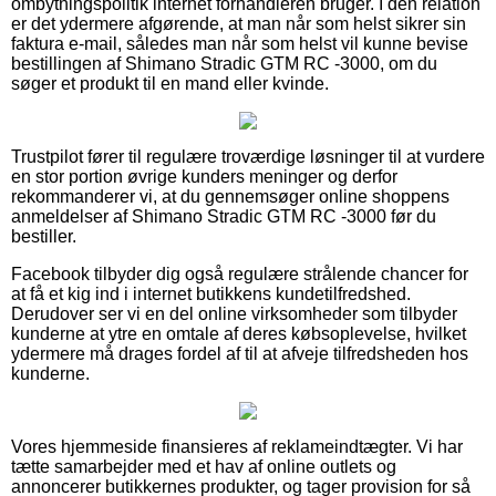
ombytningspolitik internet forhandleren bruger. I den relation
er det ydermere afgørende, at man når som helst sikrer sin
faktura e-mail, således man når som helst vil kunne bevise
bestillingen af Shimano Stradic GTM RC -3000, om du
søger et produkt til en mand eller kvinde.
Trustpilot fører til regulære troværdige løsninger til at vurdere
en stor portion øvrige kunders meninger og derfor
rekommanderer vi, at du gennemsøger online shoppens
anmeldelser af Shimano Stradic GTM RC -3000 før du
bestiller.
Facebook tilbyder dig også regulære strålende chancer for
at få et kig ind i internet butikkens kundetilfredshed.
Derudover ser vi en del online virksomheder som tilbyder
kunderne at ytre en omtale af deres købsoplevelse, hvilket
ydermere må drages fordel af til at afveje tilfredsheden hos
kunderne.
Vores hjemmeside finansieres af reklameindtægter. Vi har
tætte samarbejder med et hav af online outlets og
annoncerer butikkernes produkter, og tager provision for så