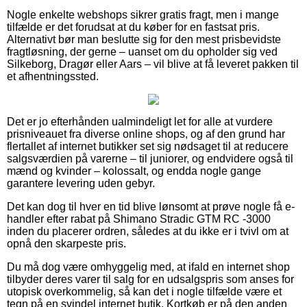
Nogle enkelte webshops sikrer gratis fragt, men i mange
tilfælde er det forudsat at du køber for en fastsat pris.
Alternativt bør man beslutte sig for den mest prisbevidste
fragtløsning, der gerne – uanset om du opholder sig ved
Silkeborg, Dragør eller Aars – vil blive at få leveret pakken til
et afhentningssted.
Det er jo efterhånden ualmindeligt let for alle at vurdere
prisniveauet fra diverse online shops, og af den grund har
flertallet af internet butikker set sig nødsaget til at reducere
salgsværdien på varerne – til juniorer, og endvidere også til
mænd og kvinder – kolossalt, og endda nogle gange
garantere levering uden gebyr.
Det kan dog til hver en tid blive lønsomt at prøve nogle få e-
handler efter rabat på Shimano Stradic GTM RC -3000
inden du placerer ordren, således at du ikke er i tvivl om at
opnå den skarpeste pris.
Du må dog være omhyggelig med, at ifald en internet shop
tilbyder deres varer til salg for en udsalgspris som anses for
utopisk overkommelig, så kan det i nogle tilfælde være et
tegn på en svindel internet butik. Kortkøb er på den anden