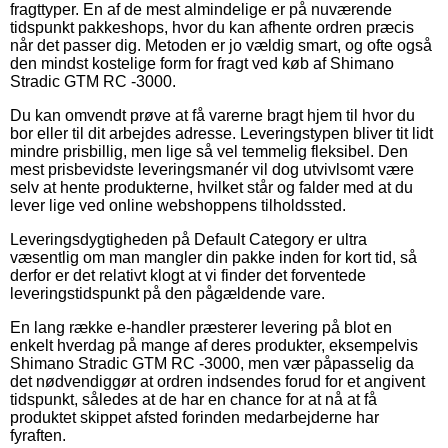
fragttyper. En af de mest almindelige er på nuværende
tidspunkt pakkeshops, hvor du kan afhente ordren præcis
når det passer dig. Metoden er jo vældig smart, og ofte også
den mindst kostelige form for fragt ved køb af Shimano
Stradic GTM RC -3000.
Du kan omvendt prøve at få varerne bragt hjem til hvor du
bor eller til dit arbejdes adresse. Leveringstypen bliver tit lidt
mindre prisbillig, men lige så vel temmelig fleksibel. Den
mest prisbevidste leveringsmanér vil dog utvivlsomt være
selv at hente produkterne, hvilket står og falder med at du
lever lige ved online webshoppens tilholdssted.
Leveringsdygtigheden på Default Category er ultra
væsentlig om man mangler din pakke inden for kort tid, så
derfor er det relativt klogt at vi finder det forventede
leveringstidspunkt på den pågældende vare.
En lang række e-handler præsterer levering på blot en
enkelt hverdag på mange af deres produkter, eksempelvis
Shimano Stradic GTM RC -3000, men vær påpasselig da
det nødvendiggør at ordren indsendes forud for et angivent
tidspunkt, således at de har en chance for at nå at få
produktet skippet afsted forinden medarbejderne har
fyraften.