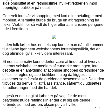
side omsluttet af en retningslinje, hvilket redder en imod
uoprigtige butikker på nettet.
Generelt foreslår vi shopping med kort eller betalinger med
mobilen. Alternativt burde du bruge en afdragsordning fra
f.eks. ViaBill, for så vidt du higer efter at finansiere pengene
ude i fremtiden.
Inden folk køber hos en netshop kunne man når alt kommer
til alt løbe igennem webshoppens forretningsvilkår, det er
dog almindeligvis ikke videre interessant.
Et nemt alternativ kunne derfor være at finde ud af hvorvidt
internet selskabet er medlem af e-mærke ordningen, fordi
det ofte er en antydning af at online shoppen opretholder de
officielle regler, og at e-butikken nu og da kigges til af
eksperter som forstår de gældende bestemmelser. Desuden
tilbydes du genvej til at få assistance, såfremt du udsættes
for udfordringer med din handel.
Ligeså er det klogt at køber er på vagt for de mest
betydningsfulde retningslinjer der gør sig gældende i
forbindelse med ordren, eksempelvis hvilken