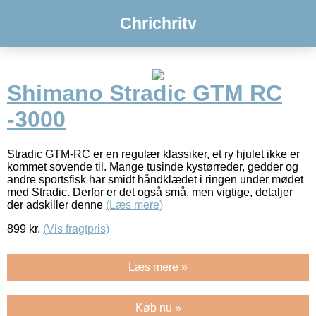
Chrichritv
Shimano Stradic GTM RC
-3000
Stradic GTM-RC er en regulær klassiker, et ry hjulet ikke er
kommet sovende til. Mange tusinde kystørreder, gedder og
andre sportsfisk har smidt håndklædet i ringen under mødet
med Stradic. Derfor er det også små, men vigtige, detaljer
der adskiller denne
(Læs mere)
899
kr.
(Vis fragtpris)
Læs mere »
Køb nu »