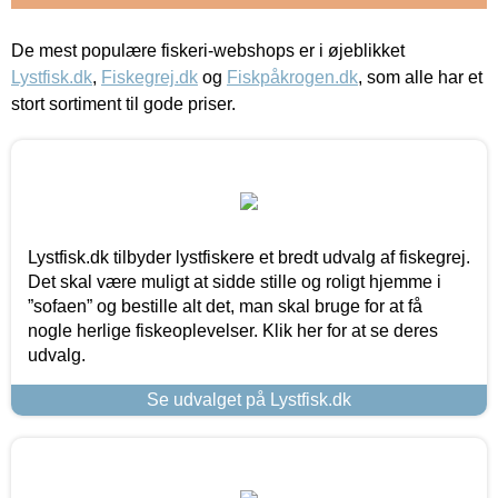
De mest populære fiskeri-webshops er i øjeblikket
Lystfisk.dk
,
Fiskegrej.dk
og
Fiskpåkrogen.dk
, som alle har et
stort sortiment til gode priser.
Lystfisk.dk tilbyder lystfiskere et bredt udvalg af fiskegrej.
Det skal være muligt at sidde stille og roligt hjemme i
”sofaen” og bestille alt det, man skal bruge for at få
nogle herlige fiskeoplevelser. Klik her for at se deres
udvalg.
Se udvalget på Lystfisk.dk