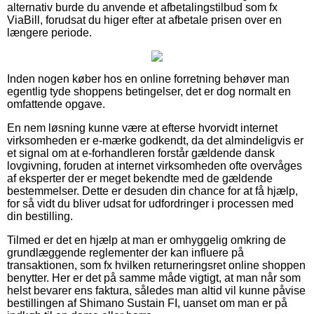
alternativ burde du anvende et afbetalingstilbud som fx
ViaBill, forudsat du higer efter at afbetale prisen over en
længere periode.
Inden nogen køber hos en online forretning behøver man
egentlig tyde shoppens betingelser, det er dog normalt en
omfattende opgave.
En nem løsning kunne være at efterse hvorvidt internet
virksomheden er e-mærke godkendt, da det almindeligvis er
et signal om at e-forhandleren forstår gældende dansk
lovgivning, foruden at internet virksomheden ofte overvåges
af eksperter der er meget bekendte med de gældende
bestemmelser. Dette er desuden din chance for at få hjælp,
for så vidt du bliver udsat for udfordringer i processen med
din bestilling.
Tilmed er det en hjælp at man er omhyggelig omkring de
grundlæggende reglementer der kan influere på
transaktionen, som fx hvilken returneringsret online shoppen
benytter. Her er det på samme måde vigtigt, at man når som
helst bevarer ens faktura, således man altid vil kunne påvise
bestillingen af Shimano Sustain FI, uanset om man er på