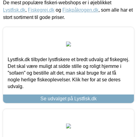
De mest populære fiskeri-webshops er i øjeblikket
Lystfisk.dk
,
Fiskegrej.dk
og
Fiskpåkrogen.dk
, som alle har et
stort sortiment til gode priser.
Lystfisk.dk tilbyder lystfiskere et bredt udvalg af fiskegrej.
Det skal være muligt at sidde stille og roligt hjemme i
”sofaen” og bestille alt det, man skal bruge for at få
nogle herlige fiskeoplevelser. Klik her for at se deres
udvalg.
Se udvalget på Lystfisk.dk