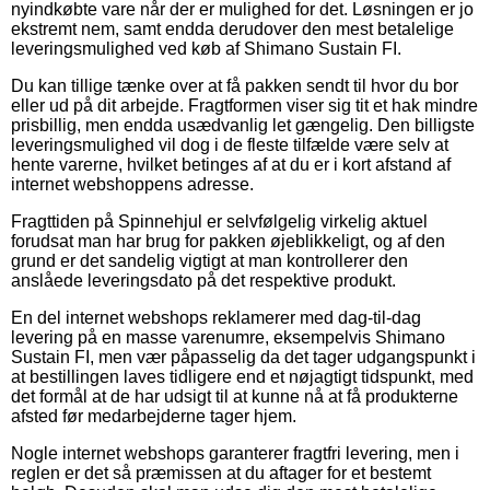
nyindkøbte vare når der er mulighed for det. Løsningen er jo
ekstremt nem, samt endda derudover den mest betalelige
leveringsmulighed ved køb af Shimano Sustain FI.
Du kan tillige tænke over at få pakken sendt til hvor du bor
eller ud på dit arbejde. Fragtformen viser sig tit et hak mindre
prisbillig, men endda usædvanlig let gængelig. Den billigste
leveringsmulighed vil dog i de fleste tilfælde være selv at
hente varerne, hvilket betinges af at du er i kort afstand af
internet webshoppens adresse.
Fragttiden på Spinnehjul er selvfølgelig virkelig aktuel
forudsat man har brug for pakken øjeblikkeligt, og af den
grund er det sandelig vigtigt at man kontrollerer den
anslåede leveringsdato på det respektive produkt.
En del internet webshops reklamerer med dag-til-dag
levering på en masse varenumre, eksempelvis Shimano
Sustain FI, men vær påpasselig da det tager udgangspunkt i
at bestillingen laves tidligere end et nøjagtigt tidspunkt, med
det formål at de har udsigt til at kunne nå at få produkterne
afsted før medarbejderne tager hjem.
Nogle internet webshops garanterer fragtfri levering, men i
reglen er det så præmissen at du aftager for et bestemt