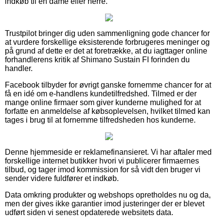
indkøb til en dame eller herre.
Trustpilot bringer dig uden sammenligning gode chancer for
at vurdere forskellige eksisterende forbrugeres meninger og
på grund af dette er det at foretrække, at du iagttager online
forhandlerens kritik af Shimano Sustain FI forinden du
handler.
Facebook tilbyder for øvrigt ganske fornemme chancer for at
få en idé om e-handlens kundetilfredshed. Tilmed er der
mange online firmaer som giver kunderne mulighed for at
forfatte en anmeldelse af købsoplevelsen, hvilket tilmed kan
tages i brug til at fornemme tilfredsheden hos kunderne.
Denne hjemmeside er reklamefinansieret. Vi har aftaler med
forskellige internet butikker hvori vi publicerer firmaernes
tilbud, og tager imod kommission for så vidt den bruger vi
sender videre fuldfører et indkøb.
Data omkring produkter og webshops opretholdes nu og da,
men der gives ikke garantier imod justeringer der er blevet
udført siden vi senest opdaterede websitets data.