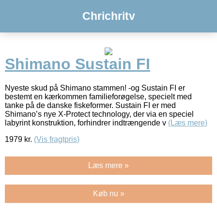
Chrichritv
Shimano Sustain FI
Nyeste skud på Shimano stammen! -og Sustain FI er
bestemt en kærkommen familieforøgelse, specielt med
tanke på de danske fiskeformer. Sustain FI er med
Shimano’s nye X-Protect technology, der via en speciel
labyrint konstruktion, forhindrer indtrængende v
(Læs mere)
1979
kr.
(Vis fragtpris)
Læs mere »
Køb nu »