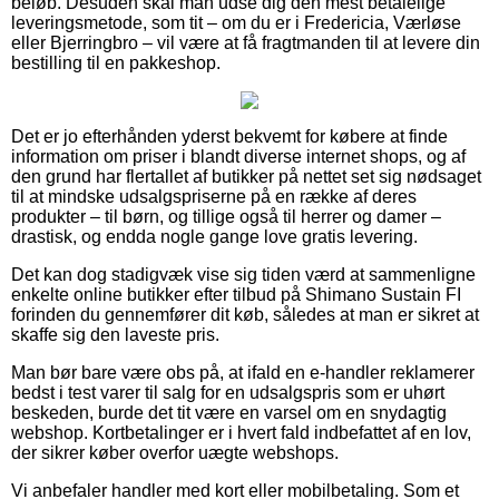
beløb. Desuden skal man udse dig den mest betalelige
leveringsmetode, som tit – om du er i Fredericia, Værløse
eller Bjerringbro – vil være at få fragtmanden til at levere din
bestilling til en pakkeshop.
Det er jo efterhånden yderst bekvemt for købere at finde
information om priser i blandt diverse internet shops, og af
den grund har flertallet af butikker på nettet set sig nødsaget
til at mindske udsalgspriserne på en række af deres
produkter – til børn, og tillige også til herrer og damer –
drastisk, og endda nogle gange love gratis levering.
Det kan dog stadigvæk vise sig tiden værd at sammenligne
enkelte online butikker efter tilbud på Shimano Sustain FI
forinden du gennemfører dit køb, således at man er sikret at
skaffe sig den laveste pris.
Man bør bare være obs på, at ifald en e-handler reklamerer
bedst i test varer til salg for en udsalgspris som er uhørt
beskeden, burde det tit være en varsel om en snydagtig
webshop. Kortbetalinger er i hvert fald indbefattet af en lov,
der sikrer køber overfor uægte webshops.
Vi anbefaler handler med kort eller mobilbetaling. Som et