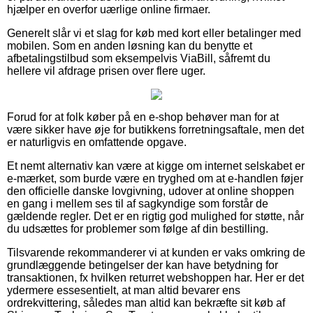
hjælper en overfor uærlige online firmaer.
Generelt slår vi et slag for køb med kort eller betalinger med
mobilen. Som en anden løsning kan du benytte et
afbetalingstilbud som eksempelvis ViaBill, såfremt du
hellere vil afdrage prisen over flere uger.
Forud for at folk køber på en e-shop behøver man for at
være sikker have øje for butikkens forretningsaftale, men det
er naturligvis en omfattende opgave.
Et nemt alternativ kan være at kigge om internet selskabet er
e-mærket, som burde være en tryghed om at e-handlen føjer
den officielle danske lovgivning, udover at online shoppen
en gang i mellem ses til af sagkyndige som forstår de
gældende regler. Det er en rigtig god mulighed for støtte, når
du udsættes for problemer som følge af din bestilling.
Tilsvarende rekommanderer vi at kunden er vaks omkring de
grundlæggende betingelser der kan have betydning for
transaktionen, fx hvilken returret webshoppen har. Her er det
ydermere essesentielt, at man altid bevarer ens
ordrekvittering, således man altid kan bekræfte sit køb af