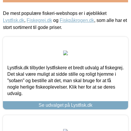
De mest populære fiskeri-webshops er i øjeblikket
Lystfisk.dk
,
Fiskegrej.dk
og
Fiskpåkrogen.dk
, som alle har et
stort sortiment til gode priser.
Lystfisk.dk tilbyder lystfiskere et bredt udvalg af fiskegrej.
Det skal være muligt at sidde stille og roligt hjemme i
”sofaen” og bestille alt det, man skal bruge for at få
nogle herlige fiskeoplevelser. Klik her for at se deres
udvalg.
Se udvalget på Lystfisk.dk