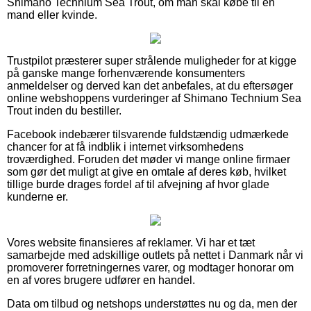
Shimano Technium Sea Trout, om man skal købe til en
mand eller kvinde.
Trustpilot præsterer super strålende muligheder for at kigge
på ganske mange forhenværende konsumenters
anmeldelser og derved kan det anbefales, at du eftersøger
online webshoppens vurderinger af Shimano Technium Sea
Trout inden du bestiller.
Facebook indebærer tilsvarende fuldstændig udmærkede
chancer for at få indblik i internet virksomhedens
troværdighed. Foruden det møder vi mange online firmaer
som gør det muligt at give en omtale af deres køb, hvilket
tillige burde drages fordel af til afvejning af hvor glade
kunderne er.
Vores website finansieres af reklamer. Vi har et tæt
samarbejde med adskillige outlets på nettet i Danmark når vi
promoverer forretningernes varer, og modtager honorar om
en af vores brugere udfører en handel.
Data om tilbud og netshops understøttes nu og da, men der