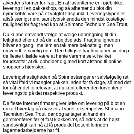
alverdens former for fragt. En af favoritterne er i øjeblikket
levering til en pakkeshop, og så afhenter du blot din
nyindkøbte vare på et valgfrit tidspunkt. Leveringstypen er
altså særligt nem, samt typisk endda den mindst kostelige
mulighed for fragt ved køb af Shimano Technium Sea Trout.
Du kunne omvendt vælge at vælge udbringning til din
lejlighed eller ud på din arbejdsplads. Fragtmuligheden
bliver en gang i mellem en tak mere bekostelig, men
omvendt temmelig nem. Den billigste fragtmulighed vil dog i
de fleste tilfælde være at hente varerne selv, hvilket
forudsætter at du opholder dig med kort afstand til online
shoppens hjemsted.
Leveringshastigheden på Spinnestænger er selvfølgelig ret
så vital ifald vi mangler pakken inden for få dage, så med det
formål er det jo relevant at du kontrollerer den forventede
leveringstid på det respektive produkt.
De fleste internet firmaer giver løfte om levering på blot en
enkelt hverdag på masser af varer, eksempelvis Shimano
Technium Sea Trout, der dog antager at handlen
gemmenføres før et fast klokkeslæt, således at de højst
sandsynligt kan nå at få produktet betjent forinden
lagermedarbejderne har fri.