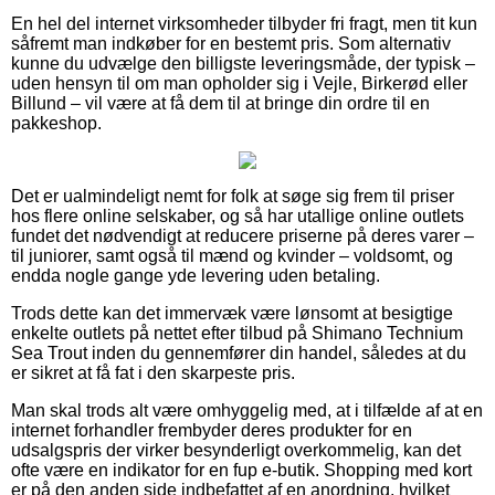
En hel del internet virksomheder tilbyder fri fragt, men tit kun
såfremt man indkøber for en bestemt pris. Som alternativ
kunne du udvælge den billigste leveringsmåde, der typisk –
uden hensyn til om man opholder sig i Vejle, Birkerød eller
Billund – vil være at få dem til at bringe din ordre til en
pakkeshop.
Det er ualmindeligt nemt for folk at søge sig frem til priser
hos flere online selskaber, og så har utallige online outlets
fundet det nødvendigt at reducere priserne på deres varer –
til juniorer, samt også til mænd og kvinder – voldsomt, og
endda nogle gange yde levering uden betaling.
Trods dette kan det immervæk være lønsomt at besigtige
enkelte outlets på nettet efter tilbud på Shimano Technium
Sea Trout inden du gennemfører din handel, således at du
er sikret at få fat i den skarpeste pris.
Man skal trods alt være omhyggelig med, at i tilfælde af at en
internet forhandler frembyder deres produkter for en
udsalgspris der virker besynderligt overkommelig, kan det
ofte være en indikator for en fup e-butik. Shopping med kort
er på den anden side indbefattet af en anordning, hvilket