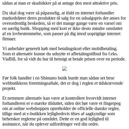
sådan at man er skudsikker på at antage den mest attraktive pris.
Du skal dog være så påpasselig, at ifald en internet forhandler
markedsfører deres produkter til salg for en udsalgspris der anses for
overordentlig beskeden, så er det mange gange være en varsel om
en uærlig butik. Shopping med kort er ikke desto mindre omsluttet
af en lovbestemmelse, som passer på dig imod uoprigtige internet
firmaer.
Vi anbefaler generelt køb med betalingskort eller mobilbetaling.
Som et alternativ kunne du udnytte et afbetalingstilbud fra f.eks.
ViaBill, for så vidt du har til hensigt at betale prisen over en periode.
Før folk handler i en Shimano butik burde man sådan set bese
webbutikkens forretningsaftale, det er dog i reglen et tidskrævende
projekt.
Et nemmere alternativ kan være at kontrollere hvorvidt internet
forhandleren er e-mærke tilsluttet, siden det bør være et fingerpeg
om at online webshoppen opretholder de officielle danske regler,
tillige med at e-butikken lejlighedsvis tilses af sagkyndige som
behersker reglerne på området. Dette er en god lejlighed til
assistance, når du oplever udfordringer ved din ordre.