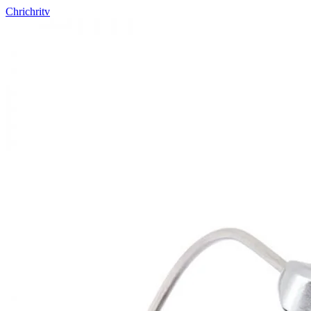
Chrichritv