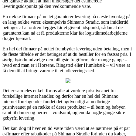
det ganske aktuelt at man undersøger det estimerede
leveringstidspunkt på den vedkommende vare.
En række firmaer på nettet garanterer levering på næste hverdag på
en lang række varer, eksempelvis Shimano Stradic, som imidlertid
betinges af at ordren lægges før et givent tidspunkt, sådan at de
garanteret kan nå at få produkterne klar før logistikmedarbejderne
drager hjemad.
En hel del firmaer på nettet frembyder levering uden betaling, men i
de fleste tilfælde er det betinget af at du bestiller for en fastsat pris. I
øvrigt bør du udvælge den billigste fragtform, der mange gange –
hvad end man er i Horsens, Ringsted eller Humlebæk – vil være at
få dem til at bringe varerne til et udleveringssted.
Det er særdeles enkelt for os alle at vurdere prisniveauet fra
forskellige internet handler, og derfor har en hel del Shimano
internet foretagender fundet det nødvendigt at nedbringe
prisniveauet på en række af deres produkter – til børn og babyer,
samt til damer og herrer – voldsomt, og endda nogle gange sikre
gebyrfri levering.
Det kan dog til hver en tid være tiden værd at se nærmere på et par
e-firmaer efter rabatkoder på Shimano Stradic forinden du køber,