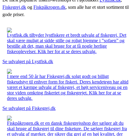
Fiskegrej.dk
og
Fiskpåkrogen.dk
, som alle har et stort sortiment til
gode priser.
Lystfisk.dk tilbyder lystfiskere et bredt udvalg af fiskegrej. Det
skal være muligt at sidde stille og roligt hjemme i ”sofaen” og
bestille alt det, man skal bruge for at få nogle herlige
fiskeoplevelser. Klik her for at se deres udvalg.
Se udvalget på Lystfisk.dk
I mere end 50 år har Fiskegrej.dk solgt godt og billigt
fiskeudstyr til enhver form for fiskeri. Deres kendetegn har altid
været et kæmpe udvalg af fiskegrej, et højt serviceniveau og en
stor viden omkring fiskeriet og fiskegrejet. Klik her for at se
deres udvalg.
Se udvalget på Fiskegrej.dk
Fiskpåkrogen.dk er en dansk fiskegrejsshop der sælger alt du
skal bruge af fiskegrej til dine fisketure. De sælger fiskegrej fra
et udvalg af mærker, der sikrer dig grej af en høj kvalitet, der