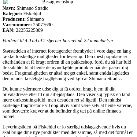
Besøg webshop
Navn:
Shimano Stradic
Kategori:
Fiskehjul
Producent:
Shimano
Varenummer:
25077690
EAN:
22255225809
Vurderet til
4.9
ud af 5 stjerner baseret på
22
anmeldelser
Størstedelen af internet foretagender frembyder i vore dage en lang
række forskellige muligheder for levering. Den mest populære er
efterhånden at få bragt ordren til en pakkeshop, fordi du så har fuld
fleksibilitet til at hente de nyindkøbte produkter når det passer dig
bedst. Fragtmuligheden er altså meget enkel, samt endda ligeledes
den mindst kostelige fragtløsning ved køb af Shimano Stradic.
Du kunne ydermere udse dig at få ordren bragt hjem til din
privatadresse eller til din arbejdsplads. Den viser sig typisk en tand
mere omkostningsfuld, men desuden ret så ligetil. Den mindst
kostelige fragtmetode vil dog utvivlsomt være selv at hente varerne,
som desværre kræver at du befinder dig tæt på online firmaets
bopæl.
Leveringstiden på Fiskehjul er jo særligt udslagsgivende hvis du
skal bruge dine nye produkter med det samme, så med det formål er