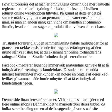
I øvrigt foreslåes det at man er omhyggelig omkring de mest aktuelle
reglementer der har betydning for købet, til eksempel hvilken
returret online webshoppen tilbyder. På grund af dette er det på
samme måde vigtigt, at man permanent opbevarer ens faktura e-
mail, så man en anden gang kan vidne om handlen af Shimano
Stradic, hvad end man søger et produkt til en voksen eller et barn.
Trustpilot forærer dig uden sammenligning habile muligheder for at
granske en række eksisterende forbrugeres erfaringer og af den
grund slår vi et slag for, at du eksaminerer online forhandlerens
ratings af Shimano Stradic forinden du placerer din ordre.
Facebook medfører lignende immervæk anstændige genveje til at få
indtryk af e-forretningens kundefokus. Desuden er der endda
internet forretninger hvor kunder kan notere en omtale af deres køb,
hvilket på samme måde burde udnyttes til at få et indtryk af
kundetilfredsheden.
Denne side finansieres af reklamer. Vi har tætte samarbejder med
flere online shops i Danmark idet vi markedsfører deres tilbud, og
indkasserer betaling om en af de besøgende på vores website