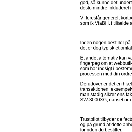
god, så kunne det underti
desto mindre inkluderet i 
Vi foreslår generelt kort
som fx ViaBill, i tilfælde
Inden nogen bestiller på 
det er dog typisk et omfa
Et andet alternativ kan 
fingerpeg om at webbutikk
som har indsigt i bestemm
processen med din ordre
Derudover er det en hjæ
transaktionen, eksempelvis
man stadig sikrer ens fa
SW-3000XG, uanset om du 
Trustpilot tilbyder de f
og på grund af dette anb
forinden du bestiller.