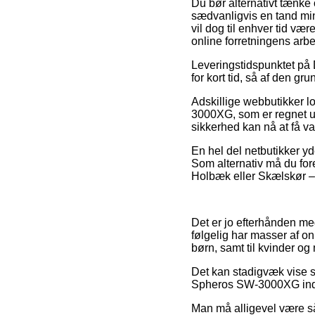
Du bør alternativt tænke o
sædvanligvis en tand min
vil dog til enhver tid væ
online forretningens arbe
Leveringstidspunktet på 
for kort tid, så af den g
Adskillige webbutikker 
3000XG, som er regnet ud 
sikkerhed kan nå at få 
En hel del netbutikker yd
Som alternativ må du for
Holbæk eller Skælskør – e
Det er jo efterhånden meg
følgelig har masser af on
børn, samt til kvinder o
Det kan stadigvæk vise si
Spheros SW-3000XG inden 
Man må alligevel være så