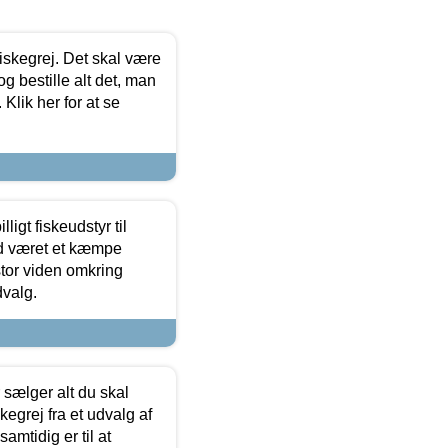
 fiskegrej. Det skal være
og bestille alt det, man
 Klik her for at se
ligt fiskeudstyr til
tid været et kæmpe
stor viden omkring
dvalg.
sælger alt du skal
skegrej fra et udvalg af
samtidig er til at