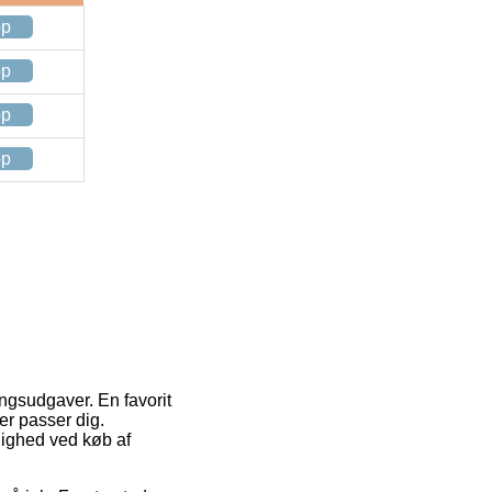
op
op
op
op
ingsudgaver. En favorit
er passer dig.
lighed ved køb af