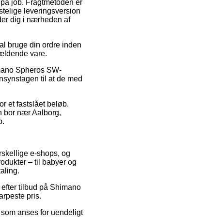
er på job. Fragtmetoden er
telige leveringsversion
der dig i nærheden af
l bruge din ordre inden
ågældende vare.
imano Spheros SW-
ensynstagen til at de med
r et fastslået beløb.
n bor nær Aalborg,
p.
rskellige e-shops, og
rodukter – til babyer og
aling.
 efter tilbud på Shimano
rpeste pris.
 som anses for uendeligt