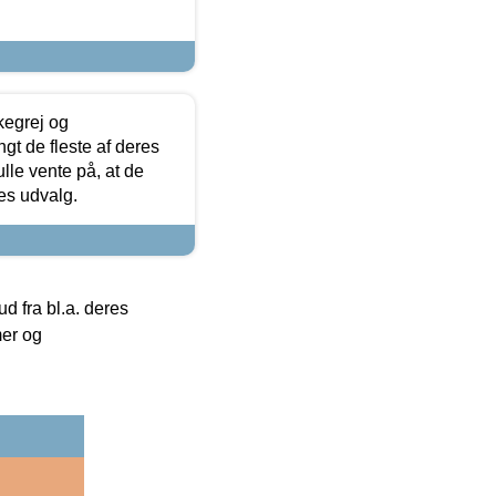
kegrej og
angt de fleste af deres
ulle vente på, at de
res udvalg.
 fra bl.a. deres
mer og