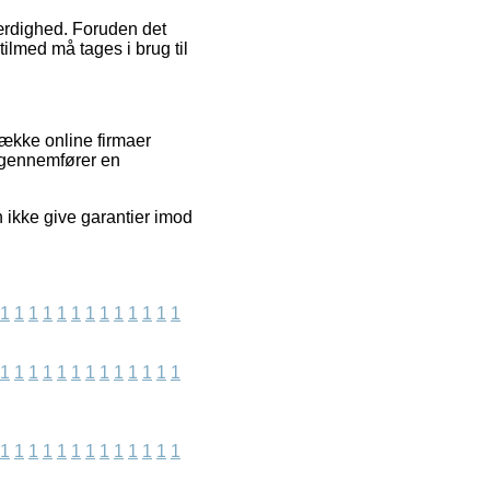
værdighed. Foruden det
tilmed må tages i brug til
række online firmaer
e gennemfører en
n ikke give garantier imod
1
1
1
1
1
1
1
1
1
1
1
1
1
1
1
1
1
1
1
1
1
1
1
1
1
1
1
1
1
1
1
1
1
1
1
1
1
1
1