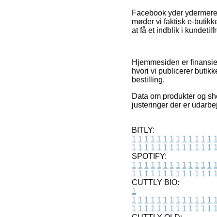
Facebook yder ydermere e
møder vi faktisk e-butikke
at få et indblik i kundeti
Hjemmesiden er finansier
hvori vi publicerer butik
bestilling.
Data om produkter og shop
justeringer der er udarbe
BITLY:
1
1
1
1
1
1
1
1
1
1
1
1
1
1
1
1
1
1
1
1
1
1
1
1
1
1
SPOTIFY:
1
1
1
1
1
1
1
1
1
1
1
1
1
1
1
1
1
1
1
1
1
1
1
1
1
1
CUTTLY BIO:
1
1
1
1
1
1
1
1
1
1
1
1
1
1
1
1
1
1
1
1
1
1
1
1
1
1
1