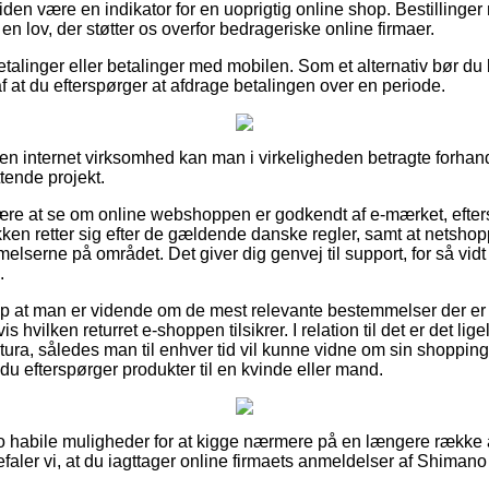
den være en indikator for en uoprigtig online shop. Bestillinger
en lov, der støtter os overfor bedrageriske online firmaer.
betalinger eller betalinger med mobilen. Som et alternativ bør du
 af at du efterspørger at afdrage betalingen over en periode.
en internet virksomhed kan man i virkeligheden betragte forhand
ttende projekt.
være at se om online webshoppen er godkendt af e-mærket, efters
en retter sig efter de gældende danske regler, samt at netshoppen
elserne på området. Det giver dig genvej til support, for så vidt 
.
lp at man er vidende om de mest relevante bestemmelser der er
 hvilken returret e-shoppen tilsikrer. I relation til det er det lig
ktura, således man til enhver tid vil kunne vidne om sin shoppi
efterspørger produkter til en kvinde eller mand.
acto habile muligheder for at kigge nærmere på en længere rækk
efaler vi, at du iagttager online firmaets anmeldelser af Shi