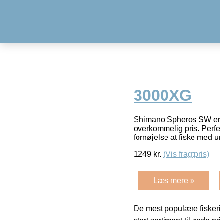
3000XG
Shimano Spheros SW er de
overkommelig pris. Perfek
fornøjelse at fiske med 
1249
kr.
(Vis fragtpris)
Læs mere »
De mest populære fiskeri