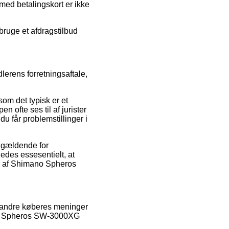
 med betalingskort er ikke
 bruge et afdragstilbud
lerens forretningsaftale,
om det typisk er et
 ofte ses til af jurister
du får problemstillinger i
 gældende for
eledes essesentielt, at
ng af Shimano Spheros
e andre køberes meninger
mano Spheros SW-3000XG