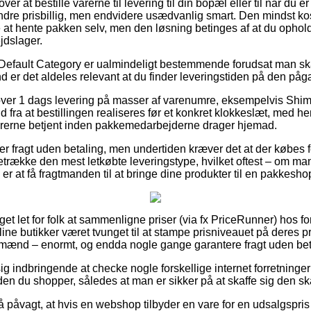
ver at bestille varerne til levering til din bopæl eller til når du 
dre prisbillig, men endvidere usædvanlig smart. Den mindst kos
re at hente pakken selv, men den løsning betinges af at du ophol
jdslager.
Default Category er ualmindeligt bestemmende forudsat man ska
rund er det aldeles relevant at du finder leveringstiden på den p
lover 1 dags levering på masser af varenumre, eksempelvis Sh
fra at bestillingen realiseres før et konkret klokkeslæt, med h
varerne betjent inden pakkemedarbejderne drager hjemad.
er fragt uden betaling, men undertiden kræver det at der købes fo
etrække den mest letkøbte leveringstype, hvilket oftest – om ma
r at få fragtmanden til at bringe dine produkter til en pakkesho
et let for folk at sammenligne priser (via fx PriceRunner) hos fo
line butikker været tvunget til at stampe prisniveauet på deres p
g mænd – enormt, og endda nogle gange garantere fragt uden bet
g indbringende at checke nogle forskellige internet forretninger
du shopper, således at man er sikker på at skaffe sig den ska
 påvagt, at hvis en webshop tilbyder en vare for en udsalgspris