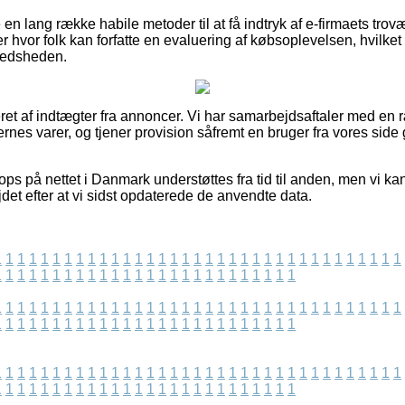
n lang række habile metoder til at få indtryk af e-firmaets tro
r hvor folk kan forfatte en evaluering af købsoplevelsen, hvilket 
lfredsheden.
et af indtægter fra annoncer. Vi har samarbejdsaftaler med en 
kernes varer, og tjener provision såfremt en bruger fra vores sid
s på nettet i Danmark understøttes fra tid til anden, men vi ka
jdet efter at vi sidst opdaterede de anvendte data.
1
1
1
1
1
1
1
1
1
1
1
1
1
1
1
1
1
1
1
1
1
1
1
1
1
1
1
1
1
1
1
1
1
1
1
1
1
1
1
1
1
1
1
1
1
1
1
1
1
1
1
1
1
1
1
1
1
1
1
1
1
1
1
1
1
1
1
1
1
1
1
1
1
1
1
1
1
1
1
1
1
1
1
1
1
1
1
1
1
1
1
1
1
1
1
1
1
1
1
1
1
1
1
1
1
1
1
1
1
1
1
1
1
1
1
1
1
1
1
1
1
1
1
1
1
1
1
1
1
1
1
1
1
1
1
1
1
1
1
1
1
1
1
1
1
1
1
1
1
1
1
1
1
1
1
1
1
1
1
1
1
1
1
1
1
1
1
1
1
1
1
1
1
1
1
1
1
1
1
1
1
1
1