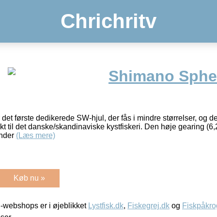
Chrichritv
Shimano Sphe
t første dedikerede SW-hjul, der fås i mindre størrelser, og de
t til det danske/skandinaviske kystfiskeri. Den høje gearing (6,2:
under
(Læs mere)
Køb nu »
-webshops er i øjeblikket
Lystfisk.dk
,
Fiskegrej.dk
og
Fiskpåkro