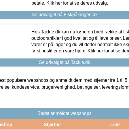
betale. Klik her for at se deres udvalg.
Se udvalget på Fiskpåkrogen.dk
Hos Tackle.dk kan du købe en bred række af fis
outdoorartikler i god kvalitet og til lave priser. L
varer er på lager og du vil derfor normalt ikke sk
først bestiller en vare hjem. Klik her for at se de
Se udvalget på Tackle.dk
t populære webshops og anmeldt dem med stjerner fra 1 til 5 ud
rrelse, kundeservice, brugervenlighed, betingelser, leveringsfor
Bedst anmeldte webshops
bshop
Stjerner
Link