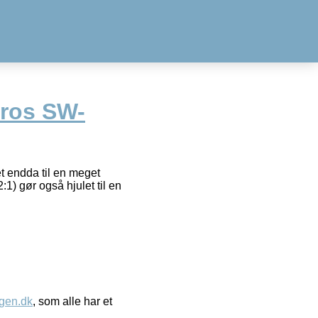
ros SW-
t endda til en meget
1) gør også hjulet til en
gen.dk
, som alle har et