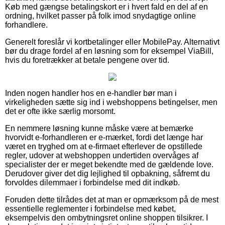
Køb med gængse betalingskort er i hvert fald en del af en
ordning, hvilket passer på folk imod snydagtige online
forhandlere.
Generelt foreslår vi kortbetalinger eller MobilePay. Alternativt
bør du drage fordel af en løsning som for eksempel ViaBill,
hvis du foretrækker at betale pengene over tid.
Inden nogen handler hos en e-handler bør man i
virkeligheden sætte sig ind i webshoppens betingelser, men
det er ofte ikke særlig morsomt.
En nemmere løsning kunne måske være at bemærke
hvorvidt e-forhandleren er e-mærket, fordi det længe har
været en tryghed om at e-firmaet efterlever de opstillede
regler, udover at webshoppen undertiden overvåges af
specialister der er meget bekendte med de gældende love.
Derudover giver det dig lejlighed til opbakning, såfremt du
forvoldes dilemmaer i forbindelse med dit indkøb.
Foruden dette tilrådes det at man er opmærksom på de mest
essentielle reglementer i forbindelse med købet,
eksempelvis den ombytningsret online shoppen tilsikrer. I