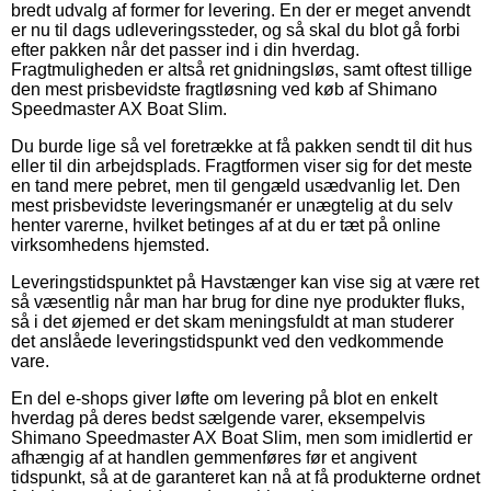
bredt udvalg af former for levering. En der er meget anvendt
er nu til dags udleveringssteder, og så skal du blot gå forbi
efter pakken når det passer ind i din hverdag.
Fragtmuligheden er altså ret gnidningsløs, samt oftest tillige
den mest prisbevidste fragtløsning ved køb af Shimano
Speedmaster AX Boat Slim.
Du burde lige så vel foretrække at få pakken sendt til dit hus
eller til din arbejdsplads. Fragtformen viser sig for det meste
en tand mere pebret, men til gengæld usædvanlig let. Den
mest prisbevidste leveringsmanér er unægtelig at du selv
henter varerne, hvilket betinges af at du er tæt på online
virksomhedens hjemsted.
Leveringstidspunktet på Havstænger kan vise sig at være ret
så væsentlig når man har brug for dine nye produkter fluks,
så i det øjemed er det skam meningsfuldt at man studerer
det anslåede leveringstidspunkt ved den vedkommende
vare.
En del e-shops giver løfte om levering på blot en enkelt
hverdag på deres bedst sælgende varer, eksempelvis
Shimano Speedmaster AX Boat Slim, men som imidlertid er
afhængig af at handlen gemmenføres før et angivent
tidspunkt, så at de garanteret kan nå at få produkterne ordnet