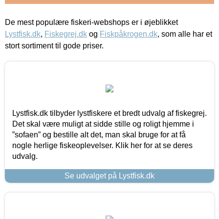
De mest populære fiskeri-webshops er i øjeblikket
Lystfisk.dk
,
Fiskegrej.dk
og
Fiskpåkrogen.dk
, som alle har et
stort sortiment til gode priser.
Lystfisk.dk tilbyder lystfiskere et bredt udvalg af fiskegrej.
Det skal være muligt at sidde stille og roligt hjemme i
”sofaen” og bestille alt det, man skal bruge for at få
nogle herlige fiskeoplevelser. Klik her for at se deres
udvalg.
Se udvalget på Lystfisk.dk