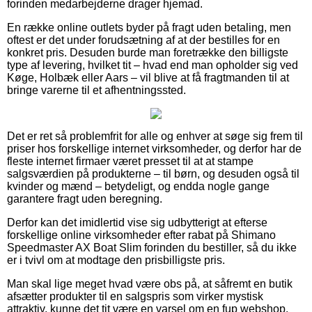
forinden medarbejderne drager hjemad.
En række online outlets byder på fragt uden betaling, men
oftest er det under forudsætning af at der bestilles for en
konkret pris. Desuden burde man foretrække den billigste
type af levering, hvilket tit – hvad end man opholder sig ved
Køge, Holbæk eller Aars – vil blive at få fragtmanden til at
bringe varerne til et afhentningssted.
Det er ret så problemfrit for alle og enhver at søge sig frem til
priser hos forskellige internet virksomheder, og derfor har de
fleste internet firmaer været presset til at at stampe
salgsværdien på produkterne – til børn, og desuden også til
kvinder og mænd – betydeligt, og endda nogle gange
garantere fragt uden beregning.
Derfor kan det imidlertid vise sig udbytterigt at efterse
forskellige online virksomheder efter rabat på Shimano
Speedmaster AX Boat Slim forinden du bestiller, så du ikke
er i tvivl om at modtage den prisbilligste pris.
Man skal lige meget hvad være obs på, at såfremt en butik
afsætter produkter til en salgspris som virker mystisk
attraktiv, kunne det tit være en varsel om en fup webshop.