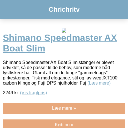
Chrichritv
Shimano Speedmaster AX
Boat Slim
Shimano Speedmaster AX Boat Slim stænger er blevet
udviklet, så de passer til de behov, som moderne båd-
lystfiskere har. Glamt alt om de tunge “gammeldags”
pirkestænger. Fisk med elegance, stil og lav vægt!XT100
carbon klinge og Fuji DPS hjulholder, Fuj
(Læs mere)
2249
kr.
(Vis fragtpris)
Læs mere »
Køb nu »