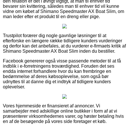
den relation er det i øvrigt vigtigt, at man til enhver tid
bevarer sin kvittering, således man til enhver tid vil kunne
vidne om købet af Shimano Speedmaster AX Boat Slim, om
man leder efter et produkt til en dreng eller pige.
Trustpilot forærer dig nogle gavnlige løsninger til at
efterforske en længere række tidligere kunders vurderinger
og derfor kan det anbefales, at du vurderer e-firmaets kritik af
Shimano Speedmaster AX Boat Slim inden du bestiller.
Facebook genererer også visse passende metoder til at få
indblik i e-forretningens troværdighed. Foruden det ses
endda internet forhandlere hvor du kan frembringe en
bedømmelse af deres købsoplevelse, som også bør
udnyttes til at danne dig et indtryk af tidligere kunders
oplevelser.
Vores hjemmeside er finansieret af annoncer. Vi
samarbejder med adskillige online butikker i form af at vi
præsenterer virksomhedernes varer, og høster betaling hvis
en af de besøgende på vores side foretager et køb.