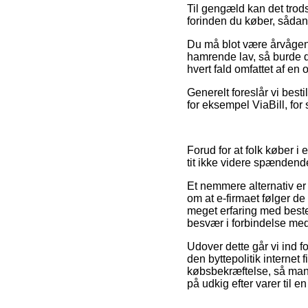
Til gengæld kan det trods
forinden du køber, sådan 
Du må blot være årvågen m
hamrende lav, så burde 
hvert fald omfattet af e
Generelt foreslår vi besti
for eksempel ViaBill, for 
Forud for at folk køber i
tit ikke videre spændend
Et nemmere alternativ er 
om at e-firmaet følger d
meget erfaring med beste
besvær i forbindelse med
Udover dette går vi ind f
den byttepolitik internet f
købsbekræftelse, så man 
på udkig efter varer til e