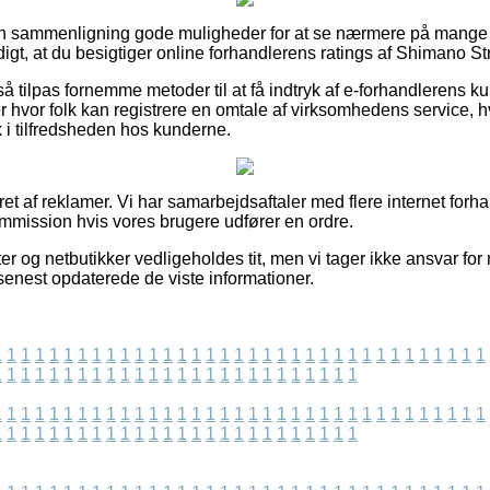
den sammenligning gode muligheder for at se nærmere på mang
igt, at du besigtiger online forhandlerens ratings af Shimano St
så tilpas fornemme metoder til at få indtryk af e-forhandlerens 
 hvor folk kan registrere en omtale af virksomhedens service, hv
lik i tilfredsheden hos kunderne.
ret af reklamer. Vi har samarbejdsaftaler med flere internet forha
ommission hvis vores brugere udfører en ordre.
 og netbutikker vedligeholdes tit, men vi tager ikke ansvar for 
 senest opdaterede de viste informationer.
1
1
1
1
1
1
1
1
1
1
1
1
1
1
1
1
1
1
1
1
1
1
1
1
1
1
1
1
1
1
1
1
1
1
1
1
1
1
1
1
1
1
1
1
1
1
1
1
1
1
1
1
1
1
1
1
1
1
1
1
1
1
1
1
1
1
1
1
1
1
1
1
1
1
1
1
1
1
1
1
1
1
1
1
1
1
1
1
1
1
1
1
1
1
1
1
1
1
1
1
1
1
1
1
1
1
1
1
1
1
1
1
1
1
1
1
1
1
1
1
1
1