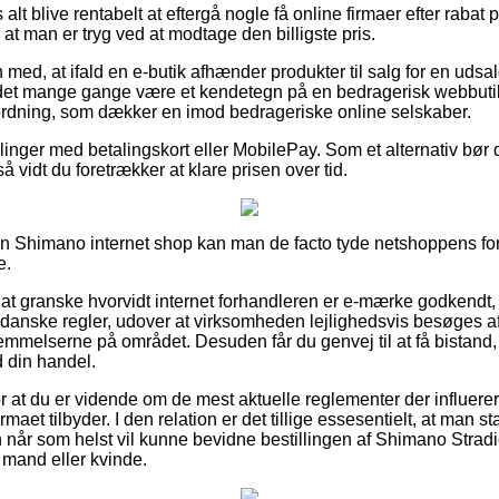
 alt blive rentabelt at eftergå nogle få online firmaer efter raba
at man er tryg ved at modtage den billigste pris.
ed, at ifald en e-butik afhænder produkter til salg for en udsal
det mange gange være et kendetegn på en bedragerisk webbutik
n ordning, som dækker en imod bedrageriske online selskaber.
llinger med betalingskort eller MobilePay. Som et alternativ bør d
så vidt du foretrækker at klare prisen over tid.
 en Shimano internet shop kan man de facto tyde netshoppens forr
e.
at granske hvorvidt internet forhandleren er e-mærke godkendt, 
e danske regler, udover at virksomheden lejlighedsvis besøges 
mmelserne på området. Desuden får du genvej til at få bistand, 
 din handel.
or at du er vidende om de mest aktuelle reglementer der influer
irmaet tilbyder. I den relation er det tillige essesentielt, at man s
når som helst vil kunne bevidne bestillingen af Shimano Strad
n mand eller kvinde.