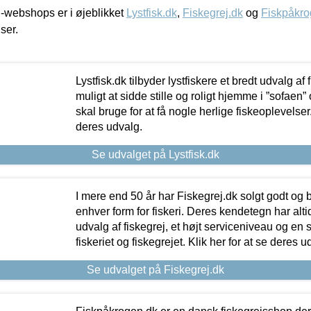
-webshops er i øjeblikket
Lystfisk.dk
,
Fiskegrej.dk
og
Fiskpåkro
iser.
Lystfisk.dk tilbyder lystfiskere et bredt udvalg af
muligt at sidde stille og roligt hjemme i ”sofaen” 
skal bruge for at få nogle herlige fiskeoplevelser.
deres udvalg.
Se udvalget på Lystfisk.dk
I mere end 50 år har Fiskegrej.dk solgt godt og bil
enhver form for fiskeri. Deres kendetegn har al
udvalg af fiskegrej, et højt serviceniveau og en 
fiskeriet og fiskegrejet. Klik her for at se deres u
Se udvalget på Fiskegrej.dk