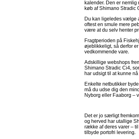
kalender. Den er nemlig 
køb af Shimano Stradic 
Du kan ligeledes vælge at
oftest en smule mere pebr
være at du selv henter p
Fragtperioden på Fiskehj
øjeblikkeligt, så derfor e
vedkommende vare.
Adskillige webshops fre
Shimano Stradic Ci4, som 
har udsigt til at kunne n
Enkelte netbutikker byder 
må du udse dig den minds
Nyborg eller Faaborg – vil
Det er jo særligt fremkom
og herved har utallige S
række af deres varer – t
tilbyde portofri levering.