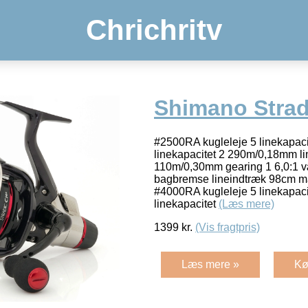
Chrichritv
Shimano Strad
#2500RA kugleleje 5 linekapac
linekapacitet 2 290m/0,18mm li
110m/0,30mm gearing 1 6,0:1 
bagbremse lineindtræk 98cm ma
#4000RA kugleleje 5 linekapac
linekapacitet
(Læs mere)
1399
kr.
(Vis fragtpris)
Læs mere »
Kø