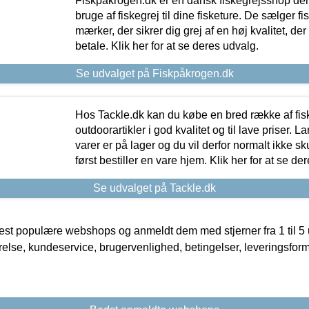
Fiskpåkrogen.dk er en dansk fiskegrejsshop der 
bruge af fiskegrej til dine fisketure. De sælger fi
mærker, der sikrer dig grej af en høj kvalitet, der 
betale. Klik her for at se deres udvalg.
Se udvalget på Fiskpåkrogen.dk
Hos Tackle.dk kan du købe en bred række af fis
outdoorartikler i god kvalitet og til lave priser. L
varer er på lager og du vil derfor normalt ikke sk
først bestiller en vare hjem. Klik her for at se de
Se udvalget på Tackle.dk
t populære webshops og anmeldt dem med stjerner fra 1 til 5 ud
rrelse, kundeservice, brugervenlighed, betingelser, leveringsfor