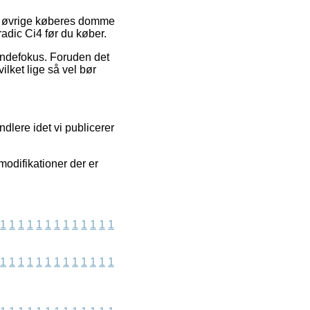
e øvrige køberes domme
radic Ci4 før du køber.
kundefokus. Foruden det
ilket lige så vel bør
ndlere idet vi publicerer
modifikationer der er
1
1
1
1
1
1
1
1
1
1
1
1
1
1
1
1
1
1
1
1
1
1
1
1
1
1