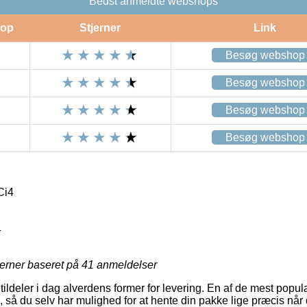
Bedst anmeldte webshops
op
Stjerner
Link
Besøg webshop
Besøg webshop
Besøg webshop
Besøg webshop
Ci4
4
jerner baseret på
41
anmeldelser
tildeler i dag alverdens former for levering. En af de mest popu
, så du selv har mulighed for at hente din pakke lige præcis når 