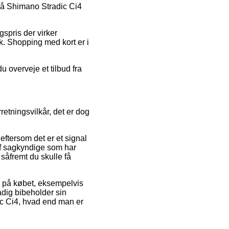
t på Shimano Stradic Ci4
gspris der virker
. Shopping med kort er i
u overveje et tilbud fra
etningsvilkår, det er dog
eftersom det er et signal
af sagkyndige som har
såfremt du skulle få
er på købet, eksempelvis
tadig bibeholder sin
ic Ci4, hvad end man er