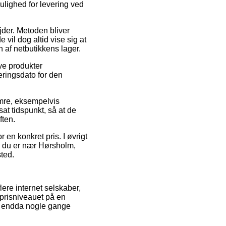
lighed for levering ved
ejder. Metoden bliver
vil dog altid vise sig at
 af netbutikkens lager.
ye produkter
veringsdato for den
mre, eksempelvis
sat tidspunkt, så at de
ften.
 en konkret pris. I øvrigt
m du er nær Hørsholm,
sted.
ere internet selskaber,
prisniveauet på en
og endda nogle gange