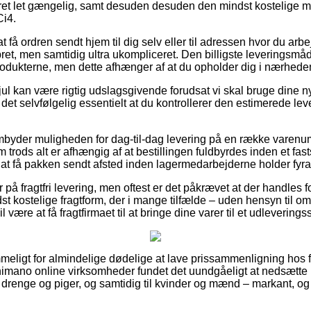
ret let gængelig, samt desuden desuden den mindst kostelige mu
Ci4.
 få ordren sendt hjem til dig selv eller til adressen hvor du arb
et, men samtidig ultra ukompliceret. Den billigste leveringsmåde 
rodukterne, men dette afhænger af at du opholder dig i nærheden
ul kan være rigtig udslagsgivende forudsat vi skal bruge dine n
r det selvfølgelig essentielt at du kontrollerer den estimerede le
mbyder muligheden for dag-til-dag levering på en række varenu
trods alt er afhængig af at bestillingen fuldbyrdes inden et fast
å at få pakken sendt afsted inden lagermedarbejderne holder fyra
på fragtfri levering, men oftest er det påkrævet at der handles for
t kostelige fragtform, der i mange tilfælde – uden hensyn til o
 være at få fragtfirmaet til at bringe dine varer til et udleverings
meligt for almindelige dødelige at lave prissammenligning hos fl
himano online virksomheder fundet det uundgåeligt at nedsætte 
il drenge og piger, og samtidig til kvinder og mænd – markant, 