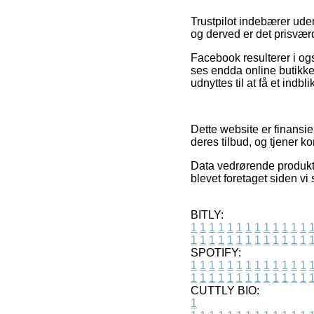
Trustpilot indebærer u
og derved er det prisværd
Facebook resulterer i og
ses endda online butikker
udnyttes til at få et indb
Dette website er finansie
deres tilbud, og tjener k
Data vedrørende produkter
blevet foretaget siden vi
BITLY:
1
1
1
1
1
1
1
1
1
1
1
1
1
1
1
1
1
1
1
1
1
1
1
1
1
1
SPOTIFY:
1
1
1
1
1
1
1
1
1
1
1
1
1
1
1
1
1
1
1
1
1
1
1
1
1
1
CUTTLY BIO:
1