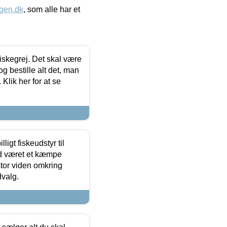
gen.dk
, som alle har et
 fiskegrej. Det skal være
og bestille alt det, man
 Klik her for at se
ligt fiskeudstyr til
tid været et kæmpe
stor viden omkring
dvalg.