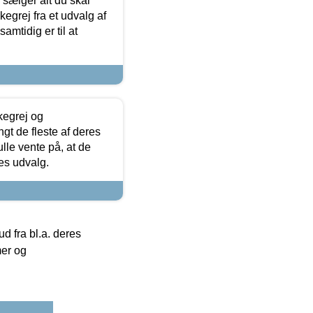
sælger alt du skal
skegrej fra et udvalg af
samtidig er til at
kegrej og
angt de fleste af deres
ulle vente på, at de
res udvalg.
 fra bl.a. deres
mer og