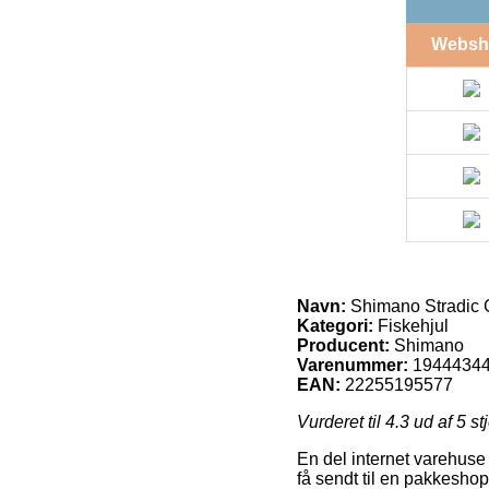
Websh
Navn:
Shimano Stradic 
Kategori:
Fiskehjul
Producent:
Shimano
Varenummer:
1944434
EAN:
22255195577
Vurderet til
4.3
ud af 5 st
En del internet varehuse 
få sendt til en pakkeshop