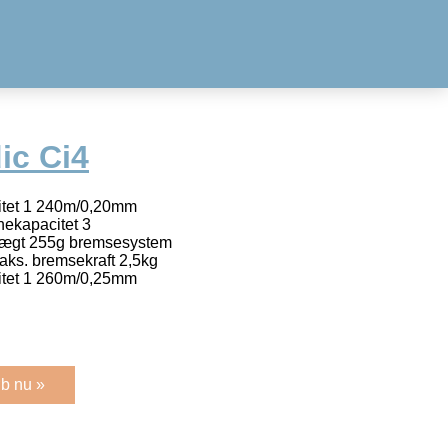
ic Ci4
itet 1 240m/0,20mm
nekapacitet 3
vægt 255g bremsesystem
ks. bremsekraft 2,5kg
itet 1 260m/0,25mm
b nu »