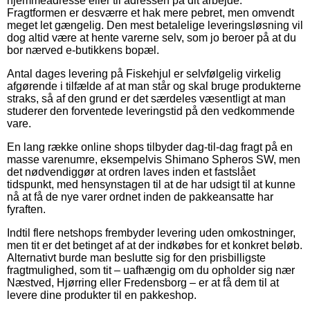
hjemmeadresse eller til adressen på dit arbejde.
Fragtformen er desværre et hak mere pebret, men omvendt
meget let gængelig. Den mest betalelige leveringsløsning vil
dog altid være at hente varerne selv, som jo beroer på at du
bor nærved e-butikkens bopæl.
Antal dages levering på Fiskehjul er selvfølgelig virkelig
afgørende i tilfælde af at man står og skal bruge produkterne
straks, så af den grund er det særdeles væsentligt at man
studerer den forventede leveringstid på den vedkommende
vare.
En lang række online shops tilbyder dag-til-dag fragt på en
masse varenumre, eksempelvis Shimano Spheros SW, men
det nødvendiggør at ordren laves inden et fastslået
tidspunkt, med hensynstagen til at de har udsigt til at kunne
nå at få de nye varer ordnet inden de pakkeansatte har
fyraften.
Indtil flere netshops frembyder levering uden omkostninger,
men tit er det betinget af at der indkøbes for et konkret beløb.
Alternativt burde man beslutte sig for den prisbilligste
fragtmulighed, som tit – uafhængig om du opholder sig nær
Næstved, Hjørring eller Fredensborg – er at få dem til at
levere dine produkter til en pakkeshop.