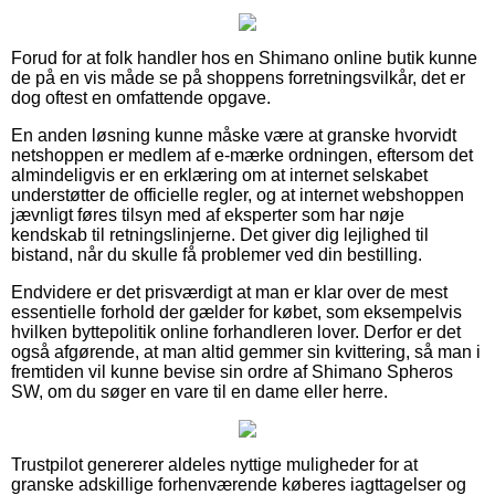
Forud for at folk handler hos en Shimano online butik kunne
de på en vis måde se på shoppens forretningsvilkår, det er
dog oftest en omfattende opgave.
En anden løsning kunne måske være at granske hvorvidt
netshoppen er medlem af e-mærke ordningen, eftersom det
almindeligvis er en erklæring om at internet selskabet
understøtter de officielle regler, og at internet webshoppen
jævnligt føres tilsyn med af eksperter som har nøje
kendskab til retningslinjerne. Det giver dig lejlighed til
bistand, når du skulle få problemer ved din bestilling.
Endvidere er det prisværdigt at man er klar over de mest
essentielle forhold der gælder for købet, som eksempelvis
hvilken byttepolitik online forhandleren lover. Derfor er det
også afgørende, at man altid gemmer sin kvittering, så man i
fremtiden vil kunne bevise sin ordre af Shimano Spheros
SW, om du søger en vare til en dame eller herre.
Trustpilot genererer aldeles nyttige muligheder for at
granske adskillige forhenværende køberes iagttagelser og