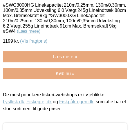
#SWC3000HG Linekapacitet 210m/0,25mm, 130m/0,30mm,
100m/0,35mm Udveksling 6,0 Vægt 245g Lineindtræk 88cm
Max. Bremsekraft 9kg #SW3000XG Linekapacitet
210m/0,25mm, 130m/0,30mm, 100m/0,35mm Udveksling
6,2 Vægt 255g Lineindtræk 91cm Max. Bremsekraft 9kg
#SW4
(Læs mere)
1199
kr.
(Vis fragtpris)
Læs mere »
Køb nu »
De mest populære fiskeri-webshops er i øjeblikket
Lystfisk.dk
,
Fiskegrej.dk
og
Fiskpåkrogen.dk
, som alle har et
stort sortiment til gode priser.