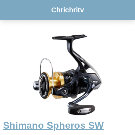
Chrichritv
Shimano Spheros SW