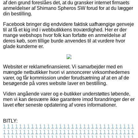
af den grund foreslåes det, at du gransker internet firmaets
anmeldelser af Shimano Spheros SW forud for at du lægger
din bestilling.
Facebook bringer dig endvidere faktisk uafhængige genveje
til at få et kig ind i webbutikkens troværdighed. Her er der
mange webshops hvor folk kan forfatte en anmeldelse af
deres køb, som tillige burde anvendes til at vurdere hvor
glade kunderne er.
Websitet er reklamefinansieret. Vi samarbejder med en
mængde netbutikker hvori vi annoncerer virksomhedernes
varer, og får kommission under forudsætning af at en af de
besøgende på vores website laver en bestilling.
Viden angående varer og e-butikker understøttes løbende,
men vi kan desværre ikke garantere imod forandringer der er
lavet efter seneste opdatering af vores informationer.
BITLY:
1
1
1
1
1
1
1
1
1
1
1
1
1
1
1
1
1
1
1
1
1
1
1
1
1
1
1
1
1
1
1
1
1
1
1
1
1
1
1
1
1
1
1
1
1
1
1
1
1
1
1
1
1
1
1
1
1
1
1
1
1
1
1
1
1
1
1
1
1
1
1
1
1
1
1
1
1
1
1
1
1
1
1
1
1
1
1
1
1
1
1
1
1
1
1
1
1
1
1