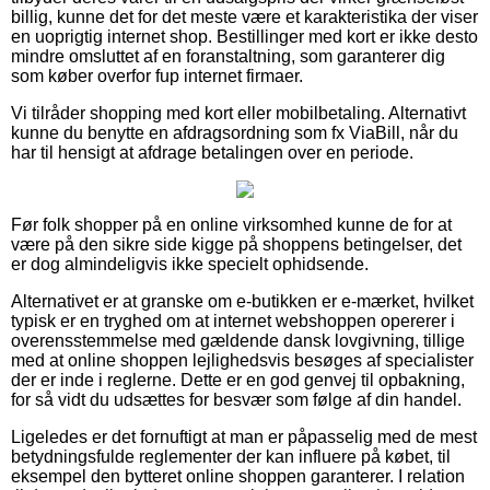
billig, kunne det for det meste være et karakteristika der viser
en uoprigtig internet shop. Bestillinger med kort er ikke desto
mindre omsluttet af en foranstaltning, som garanterer dig
som køber overfor fup internet firmaer.
Vi tilråder shopping med kort eller mobilbetaling. Alternativt
kunne du benytte en afdragsordning som fx ViaBill, når du
har til hensigt at afdrage betalingen over en periode.
Før folk shopper på en online virksomhed kunne de for at
være på den sikre side kigge på shoppens betingelser, det
er dog almindeligvis ikke specielt ophidsende.
Alternativet er at granske om e-butikken er e-mærket, hvilket
typisk er en tryghed om at internet webshoppen opererer i
overensstemmelse med gældende dansk lovgivning, tillige
med at online shoppen lejlighedsvis besøges af specialister
der er inde i reglerne. Dette er en god genvej til opbakning,
for så vidt du udsættes for besvær som følge af din handel.
Ligeledes er det fornuftigt at man er påpasselig med de mest
betydningsfulde reglementer der kan influere på købet, til
eksempel den bytteret online shoppen garanterer. I relation