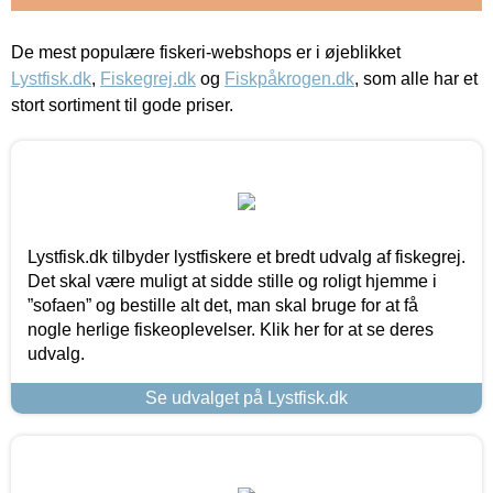
De mest populære fiskeri-webshops er i øjeblikket
Lystfisk.dk
,
Fiskegrej.dk
og
Fiskpåkrogen.dk
, som alle har et
stort sortiment til gode priser.
Lystfisk.dk tilbyder lystfiskere et bredt udvalg af fiskegrej.
Det skal være muligt at sidde stille og roligt hjemme i
”sofaen” og bestille alt det, man skal bruge for at få
nogle herlige fiskeoplevelser. Klik her for at se deres
udvalg.
Se udvalget på Lystfisk.dk