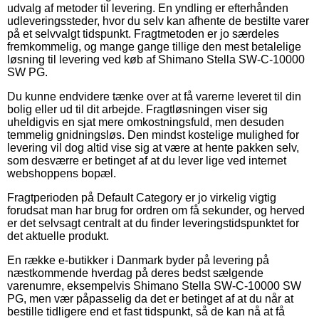
udvalg af metoder til levering. En yndling er efterhånden
udleveringssteder, hvor du selv kan afhente de bestilte varer
på et selvvalgt tidspunkt. Fragtmetoden er jo særdeles
fremkommelig, og mange gange tillige den mest betalelige
løsning til levering ved køb af Shimano Stella SW-C-10000
SW PG.
Du kunne endvidere tænke over at få varerne leveret til din
bolig eller ud til dit arbejde. Fragtløsningen viser sig
uheldigvis en sjat mere omkostningsfuld, men desuden
temmelig gnidningsløs. Den mindst kostelige mulighed for
levering vil dog altid vise sig at være at hente pakken selv,
som desværre er betinget af at du lever lige ved internet
webshoppens bopæl.
Fragtperioden på Default Category er jo virkelig vigtig
forudsat man har brug for ordren om få sekunder, og herved
er det selvsagt centralt at du finder leveringstidspunktet for
det aktuelle produkt.
En række e-butikker i Danmark byder på levering på
næstkommende hverdag på deres bedst sælgende
varenumre, eksempelvis Shimano Stella SW-C-10000 SW
PG, men vær påpasselig da det er betinget af at du når at
bestille tidligere end et fast tidspunkt, så de kan nå at få