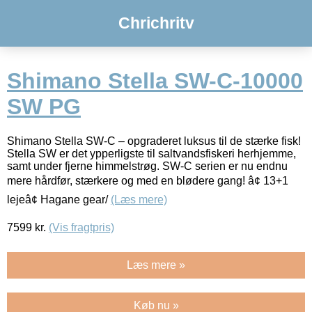
Chrichritv
Shimano Stella SW-C-10000
SW PG
Shimano Stella SW-C – opgraderet luksus til de stærke fisk!
Stella SW er det ypperligste til saltvandsfiskeri herhjemme,
samt under fjerne himmelstrøg. SW-C serien er nu endnu
mere hårdfør, stærkere og med en blødere gang! â¢ 13+1
lejeâ¢ Hagane gear/
(Læs mere)
7599
kr.
(Vis fragtpris)
Læs mere »
Køb nu »