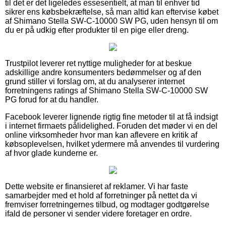
til det er det ligeledes essesentielt, at man til enhver tid
sikrer ens købsbekræftelse, så man altid kan eftervise købet
af Shimano Stella SW-C-10000 SW PG, uden hensyn til om
du er på udkig efter produkter til en pige eller dreng.
Trustpilot leverer ret nyttige muligheder for at beskue
adskillige andre konsumenters bedømmelser og af den
grund stiller vi forslag om, at du analyserer internet
forretningens ratings af Shimano Stella SW-C-10000 SW
PG forud for at du handler.
Facebook leverer lignende rigtig fine metoder til at få indsigt
i internet firmaets pålidelighed. Foruden det møder vi en del
online virksomheder hvor man kan aflevere en kritik af
købsoplevelsen, hvilket ydermere må anvendes til vurdering
af hvor glade kunderne er.
Dette website er finansieret af reklamer. Vi har faste
samarbejder med et hold af forretninger på nettet da vi
fremviser forretningernes tilbud, og modtager godtgørelse
ifald de personer vi sender videre foretager en ordre.