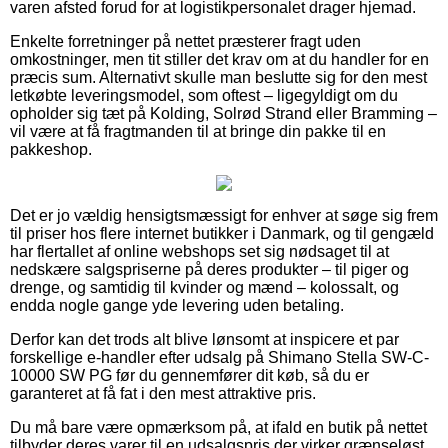
varen afsted forud for at logistikpersonalet drager hjemad.
Enkelte forretninger på nettet præsterer fragt uden
omkostninger, men tit stiller det krav om at du handler for en
præcis sum. Alternativt skulle man beslutte sig for den mest
letkøbte leveringsmodel, som oftest – ligegyldigt om du
opholder sig tæt på Kolding, Solrød Strand eller Bramming –
vil være at få fragtmanden til at bringe din pakke til en
pakkeshop.
Det er jo vældig hensigtsmæssigt for enhver at søge sig frem
til priser hos flere internet butikker i Danmark, og til gengæld
har flertallet af online webshops set sig nødsaget til at
nedskære salgspriserne på deres produkter – til piger og
drenge, og samtidig til kvinder og mænd – kolossalt, og
endda nogle gange yde levering uden betaling.
Derfor kan det trods alt blive lønsomt at inspicere et par
forskellige e-handler efter udsalg på Shimano Stella SW-C-
10000 SW PG før du gennemfører dit køb, så du er
garanteret at få fat i den mest attraktive pris.
Du må bare være opmærksom på, at ifald en butik på nettet
tilbyder deres varer til en udsalgspris der virker grænseløst