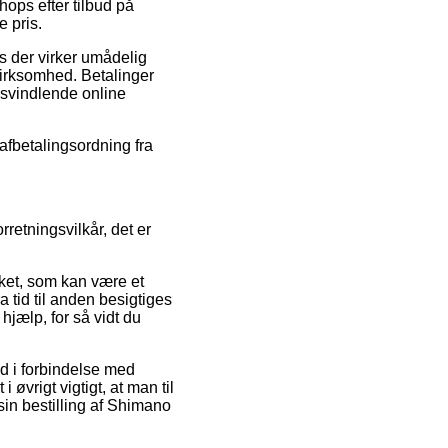
hops efter tilbud på
 pris.
s der virker umådelig
 virksomhed. Betalinger
 svindlende online
 afbetalingsordning fra
etningsvilkår, det er
ket, som kan være et
a tid til anden besigtiges
hjælp, for så vidt du
nd i forbindelse med
 øvrigt vigtigt, at man til
sin bestilling af Shimano