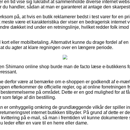
ver en tid vise sig lukrativt at sammenholde diverse internet webs
u handler, sådan at man er garanteret at antage den skarpeste
om på, at hvis en butik reklamerer bedst i test varer for en pri
det meste være et karakteristika der viser en bedragerisk internet
ndre dækket ind under en retningslinje, hvilket redder folk imod
 kort eller mobilbetaling. Alternativt kunne du drage fordel af en
 af at du agter at klare regningen over en længere periode.
n Shimano online shop burde man de facto læse e-butikkens forr
eressant.
unne derfor være at bemærke om e-shoppen er godkendt af e-mær
en efterkommer de officielle regler, og at online forretningen fr
 bestemmelserne på området. Dette er en god mulighed for at få 
 som følge af din bestilling.
 man er omhyggelig omkring de grundlæggende vilkår der spiller i
eturneringsret internet butikken tilbyder. På grund af dette er det i
kvittering på e-mail, så man i fremtiden vil kunne dokumentere 
leder efter en vare til en herre eller dame.