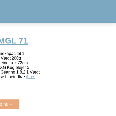
MGL 71
ekapacitet 1
1 Vægt 200g
neindtræk 72cm
XG Kuglelejer 5
Gearing 1 8,2:1 Vægt
se Lineindtræ
(Læs
b nu »