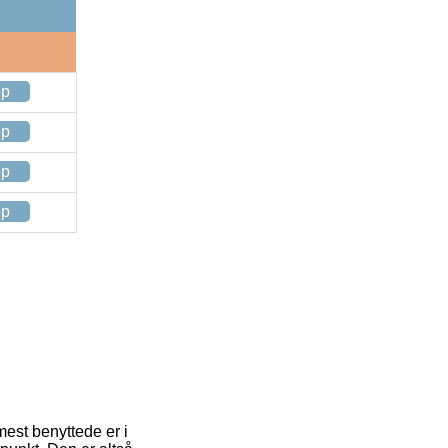
op
op
op
op
mest benyttede er i