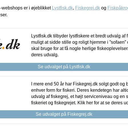
-webshops er i øjeblikket
Lystfisk.dk
,
Fiskegrej.dk
og
Fiskpåkro
iser.
Lystfisk.dk tilbyder lystfiskere et bredt udvalg af
muligt at sidde stille og roligt hjemme i ”sofaen” 
skal bruge for at få nogle herlige fiskeoplevelser.
deres udvalg.
Se udvalget på Lystfisk.dk
I mere end 50 år har Fiskegrej.dk solgt godt og bil
enhver form for fiskeri. Deres kendetegn har al
udvalg af fiskegrej, et højt serviceniveau og en 
fiskeriet og fiskegrejet. Klik her for at se deres u
Se udvalget på Fiskegrej.dk