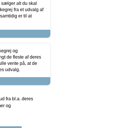
sælger alt du skal
skegrej fra et udvalg af
samtidig er til at
kegrej og
angt de fleste af deres
ulle vente på, at de
res udvalg.
 fra bl.a. deres
mer og