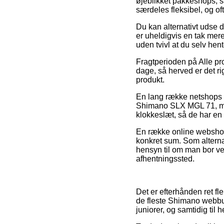
øjeblikket pakkeshops, s
særdeles fleksibel, og 
Du kan alternativt udse di
er uheldigvis en tak mer
uden tvivl at du selv hen
Fragtperioden på Alle pr
dage, så herved er det ri
produkt.
En lang række netshops 
Shimano SLX MGL 71, men
klokkeslæt, så de har en 
En række online webshop
konkret sum. Som alterna
hensyn til om man bor ved 
afhentningssted.
Det er efterhånden ret fle
de fleste Shimano webbuti
juniorer, og samtidig til