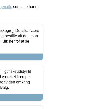
gen.dk
, som alle har et
 fiskegrej. Det skal være
og bestille alt det, man
 Klik her for at se
ligt fiskeudstyr til
tid været et kæmpe
stor viden omkring
dvalg.