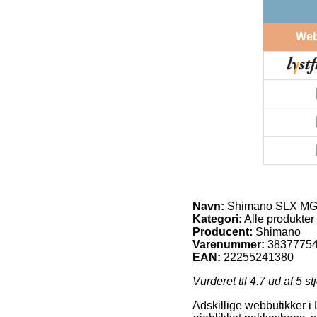
We
Navn:
Shimano SLX MG
Kategori:
Alle produkter
Producent:
Shimano
Varenummer:
3837775
EAN:
22255241380
Vurderet til
4.7
ud af 5 st
Adskillige webbutikker i 