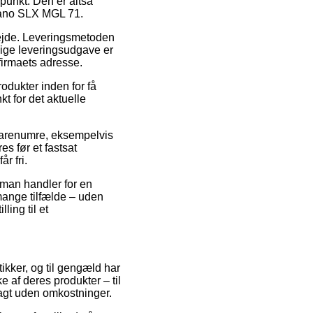
punkt. Den er altså
imano SLX MGL 71.
arbejde. Leveringsmetoden
lige leveringsudgave er
 firmaets adresse.
odukter inden for få
t for det aktuelle
varenumre, eksempelvis
 før et fastsat
r fri.
man handler for en
mange tilfælde – uden
ling til et
tikker, og til gengæld har
 af deres produkter – til
fragt uden omkostninger.