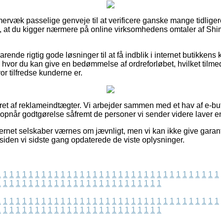
immervæk passelige genveje til at verificere ganske mange tidl
 vi, at du kigger nærmere på online virksomhedens omtaler af 
rende rigtig gode løsninger til at få indblik i internet butikkens
hvor du kan give en bedømmelse af ordreforløbet, hvilket tilmed
or tilfredse kunderne er.
eret af reklameindtægter. Vi arbejder sammen med et hav af e-bu
 opnår godtgørelse såfremt de personer vi sender videre laver e
ernet selskaber værnes om jævnligt, men vi kan ikke give garanti
iden vi sidste gang opdaterede de viste oplysninger.
1
1
1
1
1
1
1
1
1
1
1
1
1
1
1
1
1
1
1
1
1
1
1
1
1
1
1
1
1
1
1
1
1
1
1
1
1
1
1
1
1
1
1
1
1
1
1
1
1
1
1
1
1
1
1
1
1
1
1
1
1
1
1
1
1
1
1
1
1
1
1
1
1
1
1
1
1
1
1
1
1
1
1
1
1
1
1
1
1
1
1
1
1
1
1
1
1
1
1
1
1
1
1
1
1
1
1
1
1
1
1
1
1
1
1
1
1
1
1
1
1
1