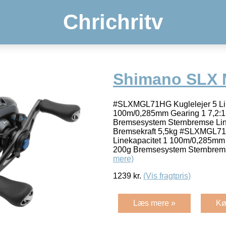
Chrichritv
Shimano SLX 
#SLXMGL71HG Kuglelejer 5 Lin
100m/0,285mm Gearing 1 7,2:
Bremsesystem Sternbremse Li
Bremsekraft 5,5kg #SLXMGL71
Linekapacitet 1 100m/0,285mm 
200g Bremsesystem Sternbrem
mere)
1239
kr.
(Vis fragtpris)
Læs mere »
Kø