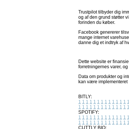
Trustpilot tilbyder dig 
og af den grund støtter
forinden du køber.
Facebook genererer tilsva
mange internet varehuse 
danne dig et indtryk af hv
Dette website er finansi
forretningernes varer, og
Data om produkter og int
kan være implementeret s
BITLY:
1
1
1
1
1
1
1
1
1
1
1
1
1
1
1
1
1
1
1
1
1
1
1
1
1
1
SPOTIFY:
1
1
1
1
1
1
1
1
1
1
1
1
1
1
1
1
1
1
1
1
1
1
1
1
1
1
CUTTLY BIO: