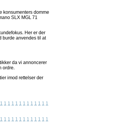
igere konsumenters domme
Shimano SLX MGL 71
 kundefokus. Her er der
 burde anvendes til at
tikker da vi annoncerer
n ordre.
er imod rettelser der
1
1
1
1
1
1
1
1
1
1
1
1
1
1
1
1
1
1
1
1
1
1
1
1
1
1