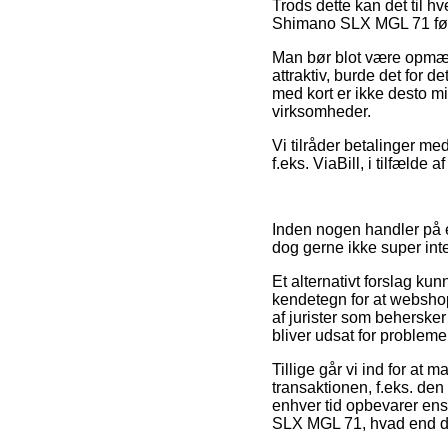
Trods dette kan det til h
Shimano SLX MGL 71 før d
Man bør blot være opmærks
attraktiv, burde det for 
med kort er ikke desto mi
virksomheder.
Vi tilråder betalinger med
f.eks. ViaBill, i tilfælde
Inden nogen handler på e
dog gerne ikke super int
Et alternativt forslag k
kendetegn for at webshopp
af jurister som behersker
bliver udsat for problemer
Tillige går vi ind for at
transaktionen, f.eks. den r
enhver tid opbevarer ens 
SLX MGL 71, hvad end du 