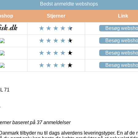
Bedst anmeldte webshops
bshop
Stjerner
Link
Besøg websh
Besøg websh
Besøg websh
Besøg websh
L 71
4
jerner baseret på
37
anmeldelser
Danmark tilbyder nu til dags alverdens leveringstyper. En af de 