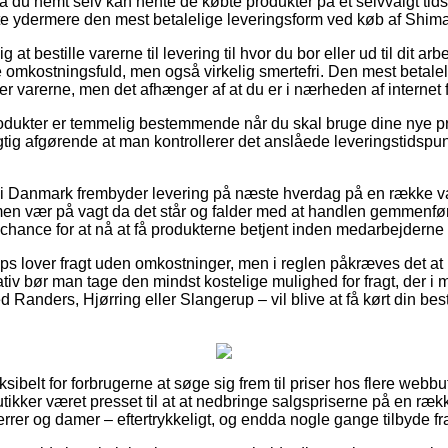
å du nemt selv kan hente de købte produkter på et selvvalgt tids
ofte ydermere den mest betalelige leveringsform ved køb af Sh
g at bestille varerne til levering til hvor du bor eller ud til dit 
e omkostningsfuld, men også virkelig smertefri. Den mest betale
ter varerne, men det afhænger af at du er i nærheden af internet
odukter er temmelig bestemmende når du skal bruge dine nye pr
gtig afgørende at man kontrollerer det anslåede leveringstidspunk
i Danmark frembyder levering på næste hverdag på en række 
 vær på vagt da det står og falder med at handlen gemmenføres
chance for at nå at få produkterne betjent inden medarbejderne få
s lover fragt uden omkostninger, men i reglen påkræves det at 
tiv bør man tage den mindst kostelige mulighed for fragt, der i 
Randers, Hjørring eller Slangerup – vil blive at få kørt din bestil
ksibelt for forbrugerne at søge sig frem til priser hos flere webbu
kker været presset til at at nedbringe salgspriserne på en række
 herrer og damer – eftertrykkeligt, og endda nogle gange tilbyde 