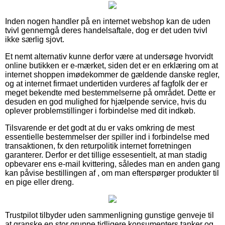
Inden nogen handler på en internet webshop kan de uden
tvivl gennemgå deres handelsaftale, dog er det uden tvivl
ikke særlig sjovt.
Et nemt alternativ kunne derfor være at undersøge hvorvidt
online butikken er e-mærket, siden det er en erklæring om at
internet shoppen imødekommer de gældende danske regler,
og at internet firmaet undertiden vurderes af fagfolk der er
meget bekendte med bestemmelserne på området. Dette er
desuden en god mulighed for hjælpende service, hvis du
oplever problemstillinger i forbindelse med dit indkøb.
Tilsvarende er det godt at du er vaks omkring de mest
essentielle bestemmelser der spiller ind i forbindelse med
transaktionen, fx den returpolitik internet forretningen
garanterer. Derfor er det tillige essesentielt, at man stadig
opbevarer ens e-mail kvittering, således man en anden gang
kan påvise bestillingen af , om man efterspørger produkter til
en pige eller dreng.
Trustpilot tilbyder uden sammenligning gunstige genveje til
at granske en stor gruppe tidligere konsumenters tanker og