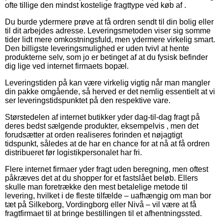
ofte tillige den mindst kostelige fragttype ved køb af .
Du burde ydermere prøve at få ordren sendt til din bolig eller
til dit arbejdes adresse. Leveringsmetoden viser sig somme
tider lidt mere omkostningsfuld, men ydermere virkelig smart.
Den billigste leveringsmulighed er uden tvivl at hente
produkterne selv, som jo er betinget af at du fysisk befinder
dig lige ved internet firmaets bopæl.
Leveringstiden på kan være virkelig vigtig når man mangler
din pakke omgående, så herved er det nemlig essentielt at vi
ser leveringstidspunktet på den respektive vare.
Størstedelen af internet butikker yder dag-til-dag fragt på
deres bedst sælgende produkter, eksempelvis , men det
forudsætter at orden realiseres forinden et nøjagtigt
tidspunkt, således at de har en chance for at nå at få ordren
distribueret før logistikpersonalet har fri.
Flere internet firmaer yder fragt uden beregning, men oftest
påkræves det at du shopper for et fastslået beløb. Ellers
skulle man foretrække den mest betalelige metode til
levering, hvilket i de fleste tilfælde – uafhængig om man bor
tæt på Silkeborg, Vordingborg eller Nivå – vil være at få
fragtfirmaet til at bringe bestillingen til et afhentningssted.