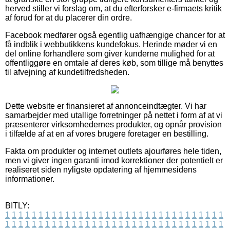
herved stiller vi forslag om, at du efterforsker e-firmaets kritik
af forud for at du placerer din ordre.
Facebook medfører også egentlig uafhængige chancer for at
få indblik i webbutikkens kundefokus. Herinde møder vi en
del online forhandlere som giver kunderne mulighed for at
offentliggøre en omtale af deres køb, som tillige må benyttes
til afvejning af kundetilfredsheden.
Dette website er finansieret af annonceindtægter. Vi har
samarbejder med utallige forretninger på nettet i form af at vi
præsenterer virksomhedernes produkter, og opnår provision
i tilfælde af at en af vores brugere foretager en bestilling.
Fakta om produkter og internet outlets ajourføres hele tiden,
men vi giver ingen garanti imod korrektioner der potentielt er
realiseret siden nyligste opdatering af hjemmesidens
informationer.
BITLY:
1
1
1
1
1
1
1
1
1
1
1
1
1
1
1
1
1
1
1
1
1
1
1
1
1
1
1
1
1
1
1
1
1
1
1
1
1
1
1
1
1
1
1
1
1
1
1
1
1
1
1
1
1
1
1
1
1
1
1
1
1
1
1
1
1
1