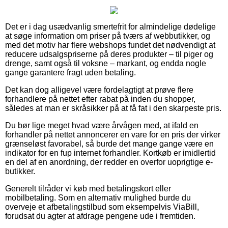
Det er i dag usædvanlig smertefrit for almindelige dødelige
at søge information om priser på tværs af webbutikker, og
med det motiv har flere webshops fundet det nødvendigt at
reducere udsalgspriserne på deres produkter – til piger og
drenge, samt også til voksne – markant, og endda nogle
gange garantere fragt uden betaling.
Det kan dog alligevel være fordelagtigt at prøve flere
forhandlere på nettet efter rabat på inden du shopper,
således at man er skråsikker på at få fat i den skarpeste pris.
Du bør lige meget hvad være årvågen med, at ifald en
forhandler på nettet annoncerer en vare for en pris der virker
grænseløst favorabel, så burde det mange gange være en
indikator for en fup internet forhandler. Kortkøb er imidlertid
en del af en anordning, der redder en overfor uoprigtige e-
butikker.
Generelt tilråder vi køb med betalingskort eller
mobilbetaling. Som en alternativ mulighed burde du
overveje et afbetalingstilbud som eksempelvis ViaBill,
forudsat du agter at afdrage pengene ude i fremtiden.