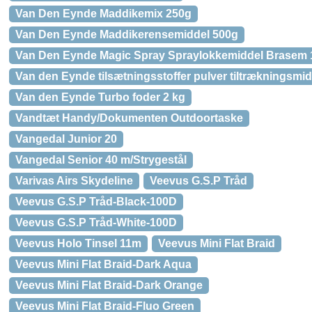
Van Den Eynde Maddikemix 250g
Van Den Eynde Maddikerensemiddel 500g
Van Den Eynde Magic Spray Spraylokkemiddel Brasem 
Van den Eynde tilsætningsstoffer pulver tiltrækningsmid
Van den Eynde Turbo foder 2 kg
Vandtæt Handy/Dokumenten Outdoortaske
Vangedal Junior 20
Vangedal Senior 40 m/Strygestål
Varivas Airs Skydeline
Veevus G.S.P Tråd
Veevus G.S.P Tråd-Black-100D
Veevus G.S.P Tråd-White-100D
Veevus Holo Tinsel 11m
Veevus Mini Flat Braid
Veevus Mini Flat Braid-Dark Aqua
Veevus Mini Flat Braid-Dark Orange
Veevus Mini Flat Braid-Fluo Green