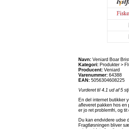
Navn:
Veniard Boar Brist
Kategori:
Produkter > Fl
Producent:
Veniard
Varenummer:
64388
EAN:
5056304608225
Vurderet til
4.1
ud af 5 st
En del internet butikker y
afleveret pakken hos en 
er jo ret problemfri, og t
Du kan endvidere udse dig 
Fragtløsningen bliver sæ