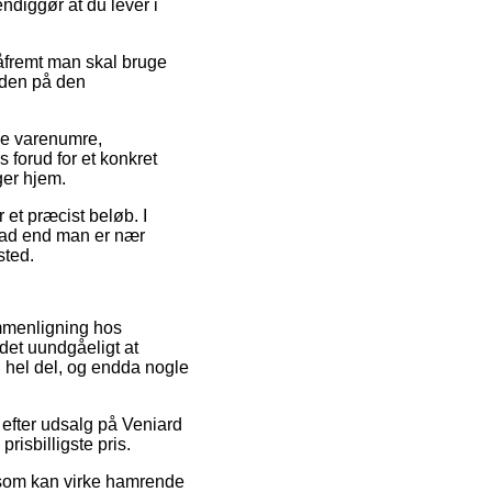
ndiggør at du lever i
såfremt man skal bruge
tiden på den
nge varenumre,
 forud for et konkret
ger hjem.
 et præcist beløb. I
hvad end man er nær
sted.
mmenligning hos
 det uundgåeligt at
n hel del, og endda nogle
 efter udsalg på Veniard
prisbilligste pris.
s som kan virke hamrende