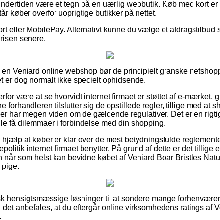
ndertiden være et tegn på en uærlig webbutik. Køb med kort er
står køber overfor uoprigtige butikker på nettet.
ort eller MobilePay. Alternativt kunne du vælge et afdragstilbud s
prisen senere.
r i en Veniard online webshop bør de principielt granske netsho
et er dog normalt ikke specielt ophidsende.
or være at se hvorvidt internet firmaet er støttet af e-mærket, 
ne forhandleren tilslutter sig de opstillede regler, tillige med a
 der har megen viden om de gældende regulativer. Det er en rigti
ulle få dilemmaer i forbindelse med din shopping.
 hjælp at køber er klar over de mest betydningsfulde reglementer
politik internet firmaet benytter. På grund af dette er det tillige 
an når som helst kan bevidne købet af Veniard Boar Bristles Nat
 pige.
ktisk hensigtsmæssige løsninger til at sondere mange forhenvæ
 det anbefales, at du eftergår online virksomhedens ratings af V
.