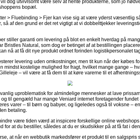
 vil dog utvivlsomt være selv at hente produkterne, som jo nødve
shoppens bopæl.
er > Fluebinding > Fjer kan vise sig at være yderst væsentlig 
 så af den grund er det ret vigtigt at vi dobbelttjekker leverings
ber stiller garanti om levering på blot en enkelt hverdag på ma
Bristles Natural, som dog er betinget af at bestillingen placeres
an nå at få dit nye produkt ordnet forinden logistikpersonalet ta
terer levering uden omkostninger, men tit kun når der købes for
en mindst kostelige mulighed for fragt, hvilket mange gange – 
Gilleleje – vil være at få dem til at køre varerne til et afhentnings
vanlig uproblematisk for almindelige mennesker at lave prissa
s, og til gengæld har mange Veniard internet foretagender fundet
res varer – til børn og babyer, og ligeledes også til voksne – e
den betaling.
indre være tiden værd at inspicere forskellige online webshops
 for at du bestiller, således at du er skudsikker på at få fat i den 
erse, at når en webbutik markedsfører et produkt til en salgspri