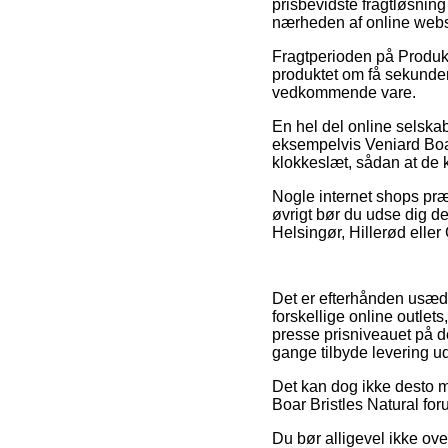
prisbevidste fragtløsning
nærheden af online web
Fragtperioden på Produkt
produktet om få sekunder,
vedkommende vare.
En hel del online selska
eksempelvis Veniard Boar 
klokkeslæt, sådan at de k
Nogle internet shops præs
øvrigt bør du udse dig d
Helsingør, Hillerød eller 
Det er efterhånden usæd
forskellige online outlet
presse prisniveauet på de
gange tilbyde levering u
Det kan dog ikke desto m
Boar Bristles Natural forud
Du bør alligevel ikke ov