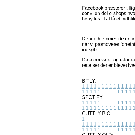
Facebook præsterer tillig
ser vi en del e-shops h
benyttes til at få et indbl
Denne hjemmeside er fina
når vi promoverer forret
indkøb.
Data om varer og e-forha
rettelser der er blevet i
BITLY:
1
1
1
1
1
1
1
1
1
1
1
1
1
1
1
1
1
1
1
1
1
1
1
1
1
1
SPOTIFY:
1
1
1
1
1
1
1
1
1
1
1
1
1
1
1
1
1
1
1
1
1
1
1
1
1
1
CUTTLY BIO:
1
1
1
1
1
1
1
1
1
1
1
1
1
1
1
1
1
1
1
1
1
1
1
1
1
1
1