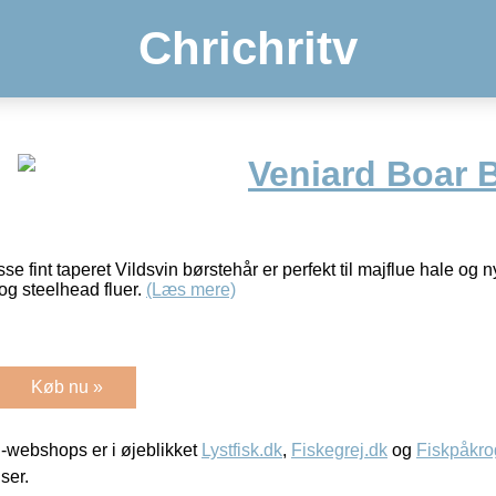
Chrichritv
Veniard Boar B
sse fint taperet Vildsvin børstehår er perfekt til majflue hale o
 og steelhead fluer.
(Læs mere)
Køb nu »
-webshops er i øjeblikket
Lystfisk.dk
,
Fiskegrej.dk
og
Fiskpåkro
iser.