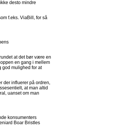
 ikke desto mindre
om f.eks. ViaBill, for så
ppens
grundet at det bør være en
t shoppen en gang i mellem
g god mulighed for at
 der influerer på ordren,
essesentielt, at man altid
ural, uanset om man
rende konsumenters
eniard Boar Bristles