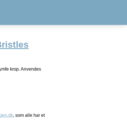
ristles
g nymfe krop. Anvendes
gen.dk
, som alle har et