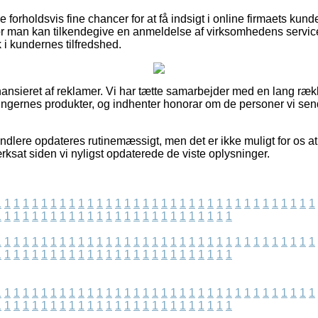
e forholdsvis fine chancer for at få indsigt i online firmaets kun
vor man kan tilkendegive en anmeldelse af virksomhedens servi
ik i kundernes tilfredshed.
nsieret af reklamer. Vi har tætte samarbejder med en lang ræk
ningernes produkter, og indhenter honorar om de personer vi send
ndlere opdateres rutinemæssigt, men det er ikke muligt for os at
værksat siden vi nyligst opdaterede de viste oplysninger.
1
1
1
1
1
1
1
1
1
1
1
1
1
1
1
1
1
1
1
1
1
1
1
1
1
1
1
1
1
1
1
1
1
1
1
1
1
1
1
1
1
1
1
1
1
1
1
1
1
1
1
1
1
1
1
1
1
1
1
1
1
1
1
1
1
1
1
1
1
1
1
1
1
1
1
1
1
1
1
1
1
1
1
1
1
1
1
1
1
1
1
1
1
1
1
1
1
1
1
1
1
1
1
1
1
1
1
1
1
1
1
1
1
1
1
1
1
1
1
1
1
1
1
1
1
1
1
1
1
1
1
1
1
1
1
1
1
1
1
1
1
1
1
1
1
1
1
1
1
1
1
1
1
1
1
1
1
1
1
1
1
1
1
1
1
1
1
1
1
1
1
1
1
1
1
1
1
1
1
1
1
1
1