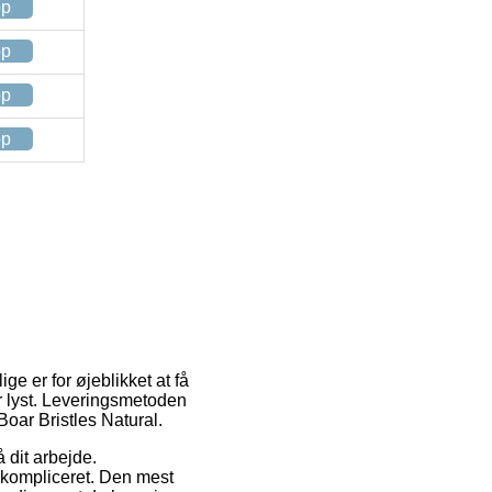
op
op
op
op
ge er for øjeblikket at få
r lyst. Leveringsmetoden
 Boar Bristles Natural.
å dit arbejde.
ukompliceret. Den mest