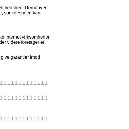
detilfredshed. Derudover
ce, som desuden kan
ke internet virksomheder
er videre foretager et
 give garantier imod
1
1
1
1
1
1
1
1
1
1
1
1
1
1
1
1
1
1
1
1
1
1
1
1
1
1
1
1
1
1
1
1
1
1
1
1
1
1
1