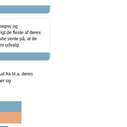
kegrej og
angt de fleste af deres
ulle vente på, at de
res udvalg.
 fra bl.a. deres
mer og