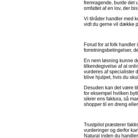
fremragende, burde det u
omfattet af en lov, der bi
Vi tilråder handler med k
vidt du gerne vil dække 
Forud for at folk handle
forretningsbetingelser, d
En nem løsning kunne derf
tilkendegivelse af at onli
vurderes af specialister
blive hjulpet, hvis du sk
Desuden kan det være til
for eksempel hvilken bytte
sikrer ens faktura, så m
shopper til en dreng eller
Trustpilot præsterer fa
vurderinger og derfor kan
Natural inden du handler