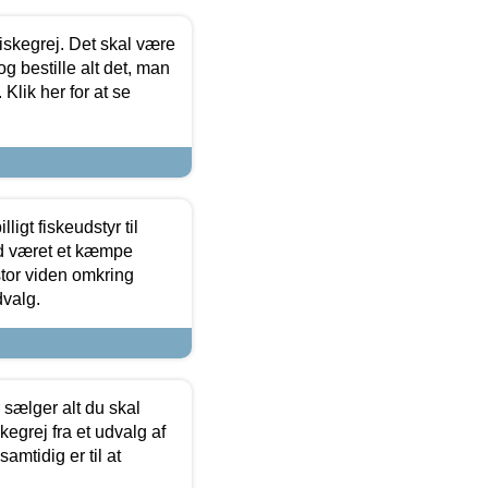
 fiskegrej. Det skal være
og bestille alt det, man
 Klik her for at se
ligt fiskeudstyr til
tid været et kæmpe
stor viden omkring
dvalg.
sælger alt du skal
skegrej fra et udvalg af
samtidig er til at