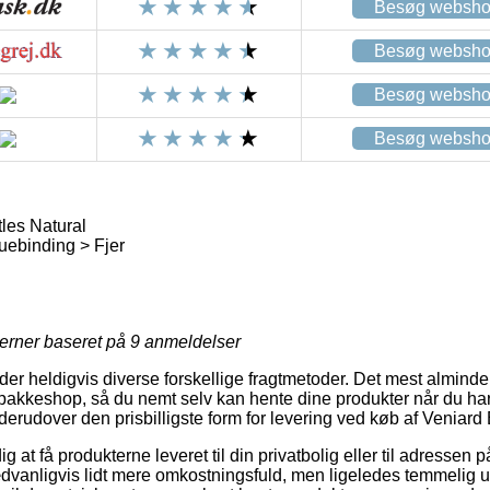
Besøg websh
Besøg websh
Besøg websh
Besøg websh
les Natural
uebinding > Fjer
jerner baseret på
9
anmeldelser
der heldigvis diverse forskellige fragtmetoder. Det mest almindeli
pakkeshop, så du nemt selv kan hente dine produkter når du ha
it derudover den prisbilligste form for levering ved køb af Veniard
at få produkterne leveret til din privatbolig eller til adressen p
dvanligvis lidt mere omkostningsfuld, men ligeledes temmelig 