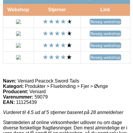
Webshop
Stjerner
Link
Besøg webshop
Besøg webshop
Besøg webshop
Besøg webshop
Navn:
Veniard Peacock Sword Tails
Kategori:
Produkter > Fluebinding > Fjer > Øvrige
Producent:
Veniard
Varenummer:
59079
EAN:
11125439
Vurderet til
4.5
ud af 5 stjerner baseret på
28
anmeldelser
Størstedelen af online virksomheder udlover nu om dage
diverse forskellige fragtløsninger. Den mest almindelige er i