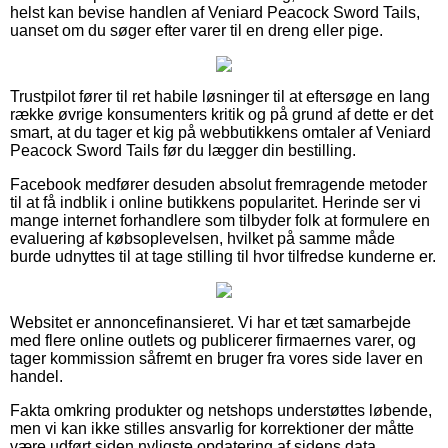
helst kan bevise handlen af Veniard Peacock Sword Tails,
uanset om du søger efter varer til en dreng eller pige.
Trustpilot fører til ret habile løsninger til at eftersøge en lang
række øvrige konsumenters kritik og på grund af dette er det
smart, at du tager et kig på webbutikkens omtaler af Veniard
Peacock Sword Tails før du lægger din bestilling.
Facebook medfører desuden absolut fremragende metoder
til at få indblik i online butikkens popularitet. Herinde ser vi
mange internet forhandlere som tilbyder folk at formulere en
evaluering af købsoplevelsen, hvilket på samme måde
burde udnyttes til at tage stilling til hvor tilfredse kunderne er.
Websitet er annoncefinansieret. Vi har et tæt samarbejde
med flere online outlets og publicerer firmaernes varer, og
tager kommission såfremt en bruger fra vores side laver en
handel.
Fakta omkring produkter og netshops understøttes løbende,
men vi kan ikke stilles ansvarlig for korrektioner der måtte
være udført siden nyligste opdatering af sidens data.