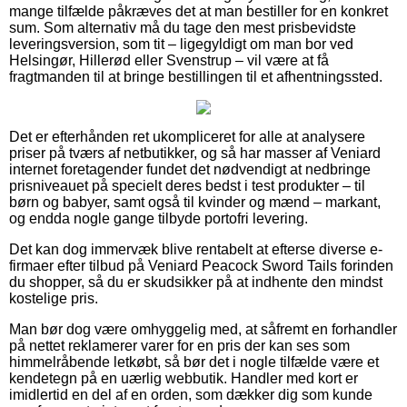
mange tilfælde påkræves det at man bestiller for en konkret
sum. Som alternativ må du tage den mest prisbevidste
leveringsversion, som tit – ligegyldigt om man bor ved
Helsingør, Hillerød eller Svenstrup – vil være at få
fragtmanden til at bringe bestillingen til et afhentningssted.
Det er efterhånden ret ukompliceret for alle at analysere
priser på tværs af netbutikker, og så har masser af Veniard
internet foretagender fundet det nødvendigt at nedbringe
prisniveauet på specielt deres bedst i test produkter – til
børn og babyer, samt også til kvinder og mænd – markant,
og endda nogle gange tilbyde portofri levering.
Det kan dog immervæk blive rentabelt at efterse diverse e-
firmaer efter tilbud på Veniard Peacock Sword Tails forinden
du shopper, så du er skudsikker på at indhente den mindst
kostelige pris.
Man bør dog være omhyggelig med, at såfremt en forhandler
på nettet reklamerer varer for en pris der kan ses som
himmelråbende letkøbt, så bør det i nogle tilfælde være et
kendetegn på en uærlig webbutik. Handler med kort er
imidlertid en del af en orden, som dækker dig som kunde