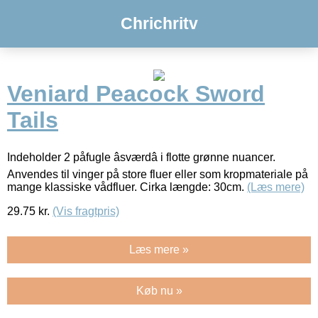
Chrichritv
Veniard Peacock Sword
Tails
Indeholder 2 påfugle âsværdâ i flotte grønne nuancer.
Anvendes til vinger på store fluer eller som kropmateriale på
mange klassiske vådfluer. Cirka længde: 30cm.
(Læs mere)
29.75
kr.
(Vis fragtpris)
Læs mere »
Køb nu »