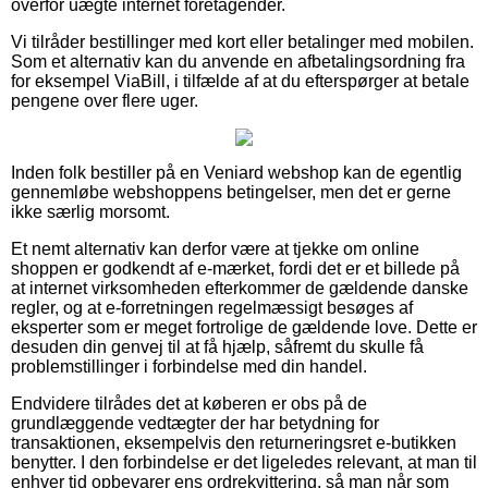
overfor uægte internet foretagender.
Vi tilråder bestillinger med kort eller betalinger med mobilen.
Som et alternativ kan du anvende en afbetalingsordning fra
for eksempel ViaBill, i tilfælde af at du efterspørger at betale
pengene over flere uger.
Inden folk bestiller på en Veniard webshop kan de egentlig
gennemløbe webshoppens betingelser, men det er gerne
ikke særlig morsomt.
Et nemt alternativ kan derfor være at tjekke om online
shoppen er godkendt af e-mærket, fordi det er et billede på
at internet virksomheden efterkommer de gældende danske
regler, og at e-forretningen regelmæssigt besøges af
eksperter som er meget fortrolige de gældende love. Dette er
desuden din genvej til at få hjælp, såfremt du skulle få
problemstillinger i forbindelse med din handel.
Endvidere tilrådes det at køberen er obs på de
grundlæggende vedtægter der har betydning for
transaktionen, eksempelvis den returneringsret e-butikken
benytter. I den forbindelse er det ligeledes relevant, at man til
enhver tid opbevarer ens ordrekvittering, så man når som