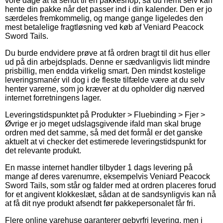
vore dage at få sendt til en pakkeshop, så du nemt selv kan
hente din pakke når det passer ind i din kalender. Den er jo
særdeles fremkommelig, og mange gange ligeledes den
mest betalelige fragtløsning ved køb af Veniard Peacock
Sword Tails.
Du burde endvidere prøve at få ordren bragt til dit hus eller
ud på din arbejdsplads. Denne er sædvanligvis lidt mindre
prisbillig, men endda virkelig smart. Den mindst kostelige
leveringsmanér vil dog i de fleste tilfælde være at du selv
henter varerne, som jo kræver at du opholder dig nærved
internet forretningens lager.
Leveringstidspunktet på Produkter > Fluebinding > Fjer >
Øvrige er jo meget udslagsgivende ifald man skal bruge
ordren med det samme, så med det formål er det ganske
aktuelt at vi checker det estimerede leveringstidspunkt for
det relevante produkt.
En masse internet handler tilbyder 1 dags levering på
mange af deres varenumre, eksempelvis Veniard Peacock
Sword Tails, som står og falder med at ordren placeres forud
for et angivent klokkeslæt, sådan at de sandsynligvis kan nå
at få dit nye produkt afsendt før pakkepersonalet får fri.
Flere online varehuse garanterer gebyrfri levering, men i