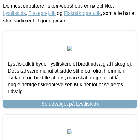
De mest populære fiskeri-webshops er i øjeblikket
Lystfisk.dk
,
Fiskegrej.dk
og
Fiskpåkrogen.dk
, som alle har et
stort sortiment til gode priser.
Lystfisk.dk tilbyder lystfiskere et bredt udvalg af fiskegrej.
Det skal være muligt at sidde stille og roligt hjemme i
”sofaen” og bestille alt det, man skal bruge for at få
nogle herlige fiskeoplevelser. Klik her for at se deres
udvalg.
Se udvalget på Lystfisk.dk