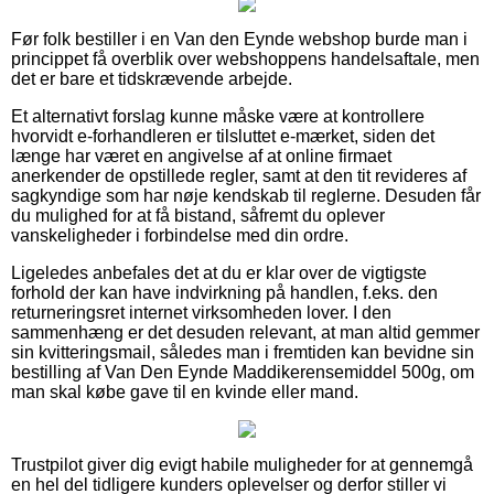
Før folk bestiller i en Van den Eynde webshop burde man i
princippet få overblik over webshoppens handelsaftale, men
det er bare et tidskrævende arbejde.
Et alternativt forslag kunne måske være at kontrollere
hvorvidt e-forhandleren er tilsluttet e-mærket, siden det
længe har været en angivelse af at online firmaet
anerkender de opstillede regler, samt at den tit revideres af
sagkyndige som har nøje kendskab til reglerne. Desuden får
du mulighed for at få bistand, såfremt du oplever
vanskeligheder i forbindelse med din ordre.
Ligeledes anbefales det at du er klar over de vigtigste
forhold der kan have indvirkning på handlen, f.eks. den
returneringsret internet virksomheden lover. I den
sammenhæng er det desuden relevant, at man altid gemmer
sin kvitteringsmail, således man i fremtiden kan bevidne sin
bestilling af Van Den Eynde Maddikerensemiddel 500g, om
man skal købe gave til en kvinde eller mand.
Trustpilot giver dig evigt habile muligheder for at gennemgå
en hel del tidligere kunders oplevelser og derfor stiller vi