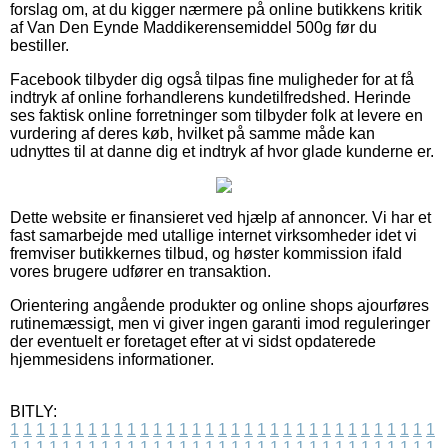
forslag om, at du kigger nærmere på online butikkens kritik
af Van Den Eynde Maddikerensemiddel 500g før du
bestiller.
Facebook tilbyder dig også tilpas fine muligheder for at få
indtryk af online forhandlerens kundetilfredshed. Herinde
ses faktisk online forretninger som tilbyder folk at levere en
vurdering af deres køb, hvilket på samme måde kan
udnyttes til at danne dig et indtryk af hvor glade kunderne er.
Dette website er finansieret ved hjælp af annoncer. Vi har et
fast samarbejde med utallige internet virksomheder idet vi
fremviser butikkernes tilbud, og høster kommission ifald
vores brugere udfører en transaktion.
Orientering angående produkter og online shops ajourføres
rutinemæssigt, men vi giver ingen garanti imod reguleringer
der eventuelt er foretaget efter at vi sidst opdaterede
hjemmesidens informationer.
BITLY:
1
1
1
1
1
1
1
1
1
1
1
1
1
1
1
1
1
1
1
1
1
1
1
1
1
1
1
1
1
1
1
1
1
1
1
1
1
1
1
1
1
1
1
1
1
1
1
1
1
1
1
1
1
1
1
1
1
1
1
1
1
1
1
1
1
1