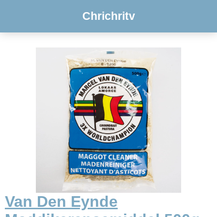
Chrichritv
Van Den Eynde