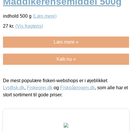
Maddikerensemiddel 500g
indhold 500 g
(Læs mere)
27
kr.
(Vis fragtpris)
Læs mere »
Køb nu »
De mest populære fiskeri-webshops er i øjeblikket
Lystfisk.dk
,
Fiskegrej.dk
og
Fiskpåkrogen.dk
, som alle har et
stort sortiment til gode priser.