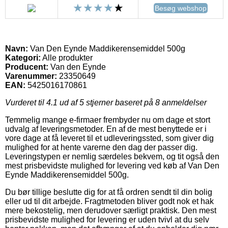
Besøg webshop
Navn:
Van Den Eynde Maddikerensemiddel 500g
Kategori:
Alle produkter
Producent:
Van den Eynde
Varenummer:
23350649
EAN:
5425016170861
Vurderet til
4.1
ud af 5 stjerner baseret på
8
anmeldelser
Temmelig mange e-firmaer frembyder nu om dage et stort
udvalg af leveringsmetoder. En af de mest benyttede er i
vore dage at få leveret til et udleveringssted, som giver dig
mulighed for at hente varerne den dag der passer dig.
Leveringstypen er nemlig særdeles bekvem, og tit også den
mest prisbevidste mulighed for levering ved køb af Van Den
Eynde Maddikerensemiddel 500g.
Du bør tillige beslutte dig for at få ordren sendt til din bolig
eller ud til dit arbejde. Fragtmetoden bliver godt nok et hak
mere bekostelig, men derudover særligt praktisk. Den mest
prisbevidste mulighed for levering er uden tvivl at du selv