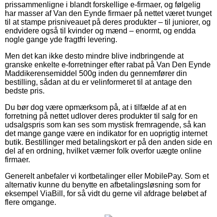
prissammenligne i blandt forskellige e-firmaer, og følgelig
har masser af Van den Eynde firmaer på nettet været tvunget
til at stampe prisniveauet på deres produkter – til juniorer, og
endvidere også til kvinder og mænd – enormt, og endda
nogle gange yde fragtfri levering.
Men det kan ikke desto mindre blive indbringende at
granske enkelte e-forretninger efter rabat på Van Den Eynde
Maddikerensemiddel 500g inden du gennemfører din
bestilling, sådan at du er velinformeret til at antage den
bedste pris.
Du bør dog være opmærksom på, at i tilfælde af at en
forretning på nettet udlover deres produkter til salg for en
udsalgspris som kan ses som mystisk fremragende, så kan
det mange gange være en indikator for en uoprigtig internet
butik. Bestillinger med betalingskort er på den anden side en
del af en ordning, hvilket værner folk overfor uægte online
firmaer.
Generelt anbefaler vi kortbetalinger eller MobilePay. Som et
alternativ kunne du benytte en afbetalingsløsning som for
eksempel ViaBill, for så vidt du gerne vil afdrage beløbet af
flere omgange.