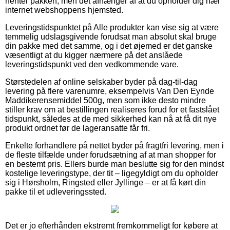
henter pakken, men det afhænger af at du opholder dig nær
internet webshoppens hjemsted.
Leveringstidspunktet på Alle produkter kan vise sig at være
temmelig udslagsgivende forudsat man absolut skal bruge
din pakke med det samme, og i det øjemed er det ganske
væsentligt at du kigger nærmere på det anslåede
leveringstidspunkt ved den vedkommende vare.
Størstedelen af online selskaber byder på dag-til-dag
levering på flere varenumre, eksempelvis Van Den Eynde
Maddikerensemiddel 500g, men som ikke desto mindre
stiller krav om at bestillingen realiseres forud for et fastslået
tidspunkt, således at de med sikkerhed kan nå at få dit nye
produkt ordnet før de lageransatte får fri.
Enkelte forhandlere på nettet byder på fragtfri levering, men i
de fleste tilfælde under forudsætning af at man shopper for
en bestemt pris. Ellers burde man beslutte sig for den mindst
kostelige leveringstype, der tit – ligegyldigt om du opholder
sig i Hørsholm, Ringsted eller Jyllinge – er at få kørt din
pakke til et udleveringssted.
Det er jo efterhånden ekstremt fremkommeligt for købere at