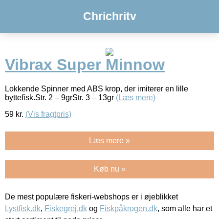
Chrichritv
Vibrax Super Minnow
Lokkende Spinner med ABS krop, der imiterer en lille
byttefisk.Str. 2 – 9grStr. 3 – 13gr
(Læs mere)
59
kr.
(Vis fragtpris)
Læs mere »
Køb nu »
De mest populære fiskeri-webshops er i øjeblikket
Lystfisk.dk
,
Fiskegrej.dk
og
Fiskpåkrogen.dk
, som alle har et