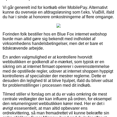
Vi går generelt ind for kortkøb eller MobilePay. Alternativt
kunne du overveje en afdragsløsning som f.eks. ViaBill, ifald
du har i sinde at honorere omkostningerne af flere omgange.
Forinden folk bestiller hos en Blue Fox internet webshop
burde man altid gøre sig bekendt med indholdet af
virksomhedens handelsbetingelser, men det er bare et
tidskrævende arbejde.
En anden valgmulighed er at kontrollere hvorvidt
webbutikken er godkendt af e-mærket, som typisk er en
sikring om at internet firmaet opererer i overensstemmelse
med de opstillede regler, udover at internet shoppen hyppigt
kontrolleres af specialister der mestrer reglerne. Dette er
desuden din lejlighed til at blive hjulpet, ifald du bliver udsat
for problemstillinger i processen med dit indkøb.
Tilmed stiller vi forslag om at du er vaks omkring de mest
centrale vedtægter der kan influere på ordren, for eksempel
den returneringsret webbutikken kører med. Her er det i
øvrigt essesentielt, at man altid opbevarer ens
ordrekvittering, så man fremadrettet vil kunne bekræfte sin