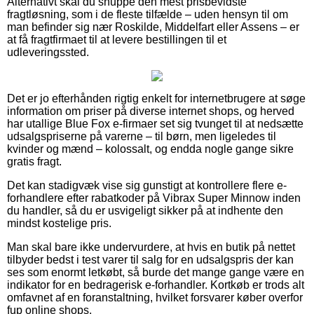
Alternativt skal du snuppe den mest prisbevidste
fragtløsning, som i de fleste tilfælde – uden hensyn til om
man befinder sig nær Roskilde, Middelfart eller Assens – er
at få fragtfirmaet til at levere bestillingen til et
udleveringssted.
Det er jo efterhånden rigtig enkelt for internetbrugere at søge
information om priser på diverse internet shops, og herved
har utallige Blue Fox e-firmaer set sig tvunget til at nedsætte
udsalgspriserne på varerne – til børn, men ligeledes til
kvinder og mænd – kolossalt, og endda nogle gange sikre
gratis fragt.
Det kan stadigvæk vise sig gunstigt at kontrollere flere e-
forhandlere efter rabatkoder på Vibrax Super Minnow inden
du handler, så du er usvigeligt sikker på at indhente den
mindst kostelige pris.
Man skal bare ikke undervurdere, at hvis en butik på nettet
tilbyder bedst i test varer til salg for en udsalgspris der kan
ses som enormt letkøbt, så burde det mange gange være en
indikator for en bedragerisk e-forhandler. Kortkøb er trods alt
omfavnet af en foranstaltning, hvilket forsvarer køber overfor
fup online shops.