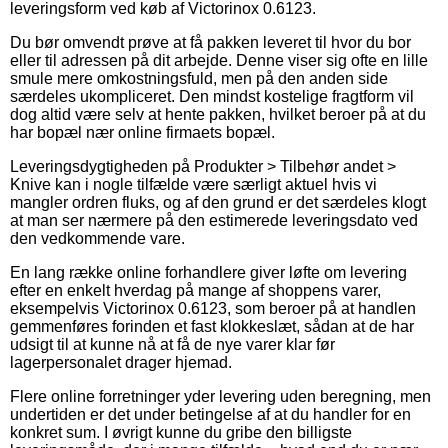
leveringsform ved køb af Victorinox 0.6123.
Du bør omvendt prøve at få pakken leveret til hvor du bor
eller til adressen på dit arbejde. Denne viser sig ofte en lille
smule mere omkostningsfuld, men på den anden side
særdeles ukompliceret. Den mindst kostelige fragtform vil
dog altid være selv at hente pakken, hvilket beroer på at du
har bopæl nær online firmaets bopæl.
Leveringsdygtigheden på Produkter > Tilbehør andet >
Knive kan i nogle tilfælde være særligt aktuel hvis vi
mangler ordren fluks, og af den grund er det særdeles klogt
at man ser nærmere på den estimerede leveringsdato ved
den vedkommende vare.
En lang række online forhandlere giver løfte om levering
efter en enkelt hverdag på mange af shoppens varer,
eksempelvis Victorinox 0.6123, som beroer på at handlen
gemmenføres forinden et fast klokkeslæt, sådan at de har
udsigt til at kunne nå at få de nye varer klar før
lagerpersonalet drager hjemad.
Flere online forretninger yder levering uden beregning, men
undertiden er det under betingelse af at du handler for en
konkret sum. I øvrigt kunne du gribe den billigste