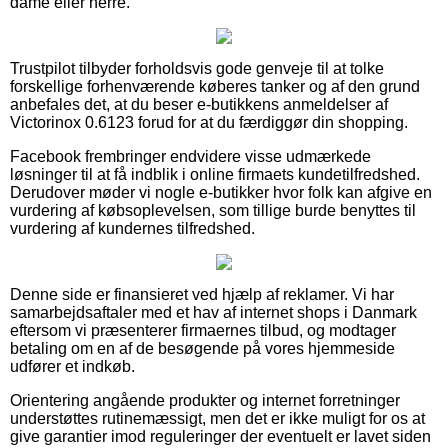
dame eller herre.
Trustpilot tilbyder forholdsvis gode genveje til at tolke
forskellige forhenværende køberes tanker og af den grund
anbefales det, at du beser e-butikkens anmeldelser af
Victorinox 0.6123 forud for at du færdiggør din shopping.
Facebook frembringer endvidere visse udmærkede
løsninger til at få indblik i online firmaets kundetilfredshed.
Derudover møder vi nogle e-butikker hvor folk kan afgive en
vurdering af købsoplevelsen, som tillige burde benyttes til
vurdering af kundernes tilfredshed.
Denne side er finansieret ved hjælp af reklamer. Vi har
samarbejdsaftaler med et hav af internet shops i Danmark
eftersom vi præsenterer firmaernes tilbud, og modtager
betaling om en af de besøgende på vores hjemmeside
udfører et indkøb.
Orientering angående produkter og internet forretninger
understøttes rutinemæssigt, men det er ikke muligt for os at
give garantier imod reguleringer der eventuelt er lavet siden