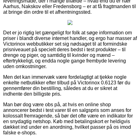
leveringsmåde, der i mange tilfælde – hvad end du er nær
Aarhus, Nakskov eller Fredensborg – er at få fragtmanden til
at bringe din ordre til et afhentningssted.
Det er jo rigtig let gængeligt for folk at søge information om
priser i blandt diverse internet handler, og ergo har masser af
Victorinox webbutikker set sig nødsaget til at formindske
prisniveauet på specielt deres bedst i test produkter – til
drenge og piger, og samtidig til kvinder og mænd –
eftertrykkeligt, og endda nogle gange frembyde levering
uden omkostninger.
Men det kan immervæk være fordelagtigt at tjekke nogle
enkelte netbutikker efter tilbud på Victorinox 0.6123 før du
gennemfører din bestilling, således at du er sikret at
indhente den billigste pris.
Man bør dog være obs på, at hvis en online shop
annoncerer bedst i test varer til en salgspris som anses for
kolossalt fremragende, så bør det ofte være en indikator for
en snydagtig netshop. Køb med betalingskort er heldigvis
dækket ind under en anordning, hvilket passer på os imod
falske e-shops.