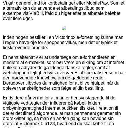
Vi går generelt ind for kortbetalinger eller MobilePay. Som et
alternativ kan du anvende et afbetalingstilbud som
eksempelvis ViaBill, ifald du higer efter at afbetale beløbet
over flere uger.
Inden nogen bestiller i en Victorinox e-forretning kunne man
i reglen have øje for shoppens vilkår, men det er typisk et
tidskrævende arbejde.
Et nemt alternativ er at undersøge om e-forhandleren er
medlem af e-mærket, som bør være en sikring om at internet
butikken adlyder de gældende danske regler, samt at
webshoppen lejlighedsvis overværes af specialister som har
den nødvendige knowhow om de gældende regler.
Derudover tilbydes du mulighed for at blive hjulpet, når du
oplever vanskeligheder som følge af din bestilling.
Endvidere går vi ind for at man er hensynstagende til de
vigtigste vedtægter der influerer på købet, fx den
ombytningsrettighed internet butikken tilsikrer. I relation til
det er det tilmed afgørende, at man permanent gemmer sin
ordrekvittering, så man en anden gang kan bevidne sin
ordre af Victorinox 0.6123, hvad end du skal købe til en