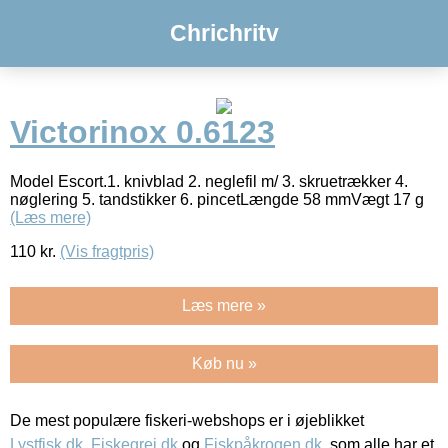
Chrichritv
Victorinox 0.6123
Model Escort.1. knivblad 2. neglefil m/ 3. skruetrækker 4.
nøglering 5. tandstikker 6. pincetLængde 58 mmVægt 17 g
(Læs mere)
110
kr.
(Vis fragtpris)
Læs mere »
Køb nu »
De mest populære fiskeri-webshops er i øjeblikket
Lystfisk.dk
,
Fiskegrej.dk
og
Fiskpåkrogen.dk
, som alle har et