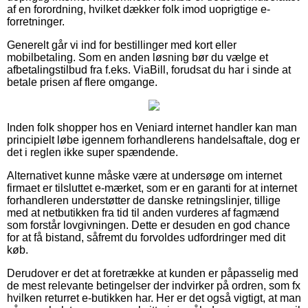
af en forordning, hvilket dækker folk imod uoprigtige e-
forretninger.
Generelt går vi ind for bestillinger med kort eller
mobilbetaling. Som en anden løsning bør du vælge et
afbetalingstilbud fra f.eks. ViaBill, forudsat du har i sinde at
betale prisen af flere omgange.
Inden folk shopper hos en Veniard internet handler kan man
principielt løbe igennem forhandlerens handelsaftale, dog er
det i reglen ikke super spændende.
Alternativet kunne måske være at undersøge om internet
firmaet er tilsluttet e-mærket, som er en garanti for at internet
forhandleren understøtter de danske retningslinjer, tillige
med at netbutikken fra tid til anden vurderes af fagmænd
som forstår lovgivningen. Dette er desuden en god chance
for at få bistand, såfremt du forvoldes udfordringer med dit
køb.
Derudover er det at foretrække at kunden er påpasselig med
de mest relevante betingelser der indvirker på ordren, som fx
hvilken returret e-butikken har. Her er det også vigtigt, at man