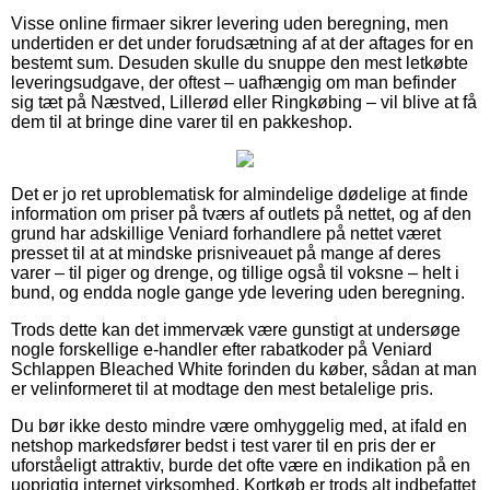
Visse online firmaer sikrer levering uden beregning, men
undertiden er det under forudsætning af at der aftages for en
bestemt sum. Desuden skulle du snuppe den mest letkøbte
leveringsudgave, der oftest – uafhængig om man befinder
sig tæt på Næstved, Lillerød eller Ringkøbing – vil blive at få
dem til at bringe dine varer til en pakkeshop.
Det er jo ret uproblematisk for almindelige dødelige at finde
information om priser på tværs af outlets på nettet, og af den
grund har adskillige Veniard forhandlere på nettet været
presset til at at mindske prisniveauet på mange af deres
varer – til piger og drenge, og tillige også til voksne – helt i
bund, og endda nogle gange yde levering uden beregning.
Trods dette kan det immervæk være gunstigt at undersøge
nogle forskellige e-handler efter rabatkoder på Veniard
Schlappen Bleached White forinden du køber, sådan at man
er velinformeret til at modtage den mest betalelige pris.
Du bør ikke desto mindre være omhyggelig med, at ifald en
netshop markedsfører bedst i test varer til en pris der er
uforståeligt attraktiv, burde det ofte være en indikation på en
uoprigtig internet virksomhed. Kortkøb er trods alt indbefattet