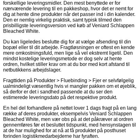
forskellige leveringsmidler. Den mest benyttede er for
nærværende levering til en pakkeshop, hvor det er nemt for
dig at hente dine produkter når det passer ind i din kalender.
Den er nemlig virkelig praktisk, samt typisk tilmed den
prisbilligste leveringsversion ved køb af Veniard Schlappen
Bleached White.
Du kan ligeledes beslutte dig for at vælge afsending til din
bopæl eller til dit arbejde. Fragtløsningen er oftest en kende
mere omkostningsfuld, men lige så vel ekstremt ligetil. Den
mindst kostelige leveringsmetode er dog selv at hente
ordren, hvilket stiller krav om at du bor med kort afstand til
netbutikkens arbejdslager.
Fragttiden på Produkter > Fluebinding > Fjer er selvfølgelig
ualmindeligt væsentlig hvis vi mangler pakken om et øjeblik,
så derfor er det i sandhed passende at du ser den
estimerede leveringsdato på det respektive produkt.
En hel del forhandlere på nettet lover 1 dags fragt på en lang
række af deres produkter, eksempelvis Veniard Schlappen
Bleached White, men vær obs på at det påkræver at ordren
gennemføres før et besluttet tidspunkt, med hensynstagen til
at de har mulighed for at nå at få produktet på posthuset
forinden logistikmedarbejderne har fyraften.