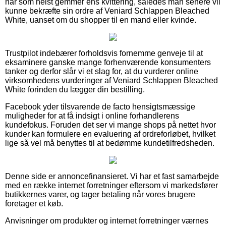
når som helst gemmer ens kvittering, således man senere vil
kunne bekræfte sin ordre af Veniard Schlappen Bleached
White, uanset om du shopper til en mand eller kvinde.
Trustpilot indebærer forholdsvis fornemme genveje til at
eksaminere ganske mange forhenværende konsumenters
tanker og derfor slår vi et slag for, at du vurderer online
virksomhedens vurderinger af Veniard Schlappen Bleached
White forinden du lægger din bestilling.
Facebook yder tilsvarende de facto hensigtsmæssige
muligheder for at få indsigt i online forhandlerens
kundefokus. Foruden det ser vi mange shops på nettet hvor
kunder kan formulere en evaluering af ordreforløbet, hvilket
lige så vel må benyttes til at bedømme kundetilfredsheden.
Denne side er annoncefinansieret. Vi har et fast samarbejde
med en række internet forretninger eftersom vi markedsfører
butikkernes varer, og tager betaling når vores brugere
foretager et køb.
Anvisninger om produkter og internet forretninger værnes