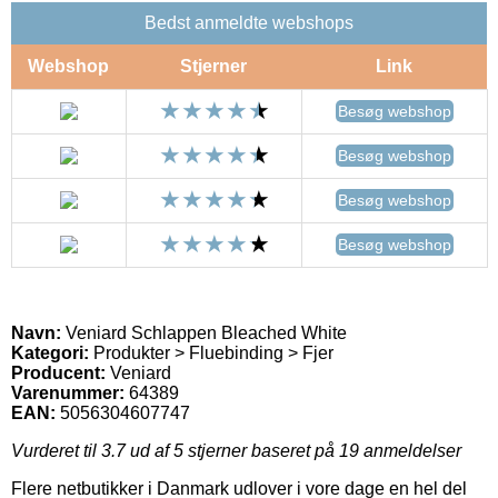
Bedst anmeldte webshops
Webshop
Stjerner
Link
Besøg webshop
Besøg webshop
Besøg webshop
Besøg webshop
Navn:
Veniard Schlappen Bleached White
Kategori:
Produkter > Fluebinding > Fjer
Producent:
Veniard
Varenummer:
64389
EAN:
5056304607747
Vurderet til
3.7
ud af 5 stjerner baseret på
19
anmeldelser
Flere netbutikker i Danmark udlover i vore dage en hel del