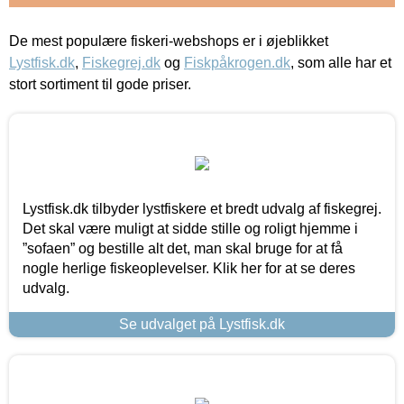
De mest populære fiskeri-webshops er i øjeblikket
Lystfisk.dk
,
Fiskegrej.dk
og
Fiskpåkrogen.dk
, som alle har et
stort sortiment til gode priser.
Lystfisk.dk tilbyder lystfiskere et bredt udvalg af fiskegrej.
Det skal være muligt at sidde stille og roligt hjemme i
”sofaen” og bestille alt det, man skal bruge for at få
nogle herlige fiskeoplevelser. Klik her for at se deres
udvalg.
Se udvalget på Lystfisk.dk