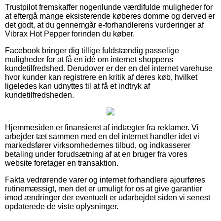
Trustpilot fremskaffer nogenlunde værdifulde muligheder for
at eftergå mange eksisterende køberes domme og derved er
det godt, at du gennemgår e-forhandlerens vurderinger af
Vibrax Hot Pepper forinden du køber.
Facebook bringer dig tillige fuldstændig passelige
muligheder for at få en idé om internet shoppens
kundetilfredshed. Derudover er der en del internet varehuse
hvor kunder kan registrere en kritik af deres køb, hvilket
ligeledes kan udnyttes til at få et indtryk af
kundetilfredsheden.
Hjemmesiden er finansieret af indtægter fra reklamer. Vi
arbejder tæt sammen med en del internet handler idet vi
markedsfører virksomhedernes tilbud, og indkasserer
betaling under forudsætning af at en bruger fra vores
website foretager en transaktion.
Fakta vedrørende varer og internet forhandlere ajourføres
rutinemæssigt, men det er umuligt for os at give garantier
imod ændringer der eventuelt er udarbejdet siden vi senest
opdaterede de viste oplysninger.