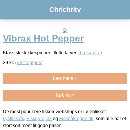
Chrichritv
Vibrax Hot Pepper
Klassisk klokkespinner i flotte farver.
(Læs mere)
29
kr.
(Vis fragtpris)
Læs mere »
Køb nu »
De mest populære fiskeri-webshops er i øjeblikket
Lystfisk.dk
,
Fiskegrej.dk
og
Fiskpåkrogen.dk
, som alle har et
stort sortiment til gode priser.