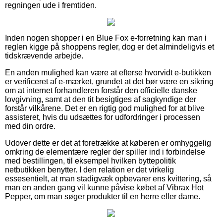
regningen ude i fremtiden.
Inden nogen shopper i en Blue Fox e-forretning kan man i
reglen kigge på shoppens regler, dog er det almindeligvis et
tidskrævende arbejde.
En anden mulighed kan være at efterse hvorvidt e-butikken
er verificeret af e-mærket, grundet at det bør være en sikring
om at internet forhandleren forstår den officielle danske
lovgivning, samt at den tit besigtiges af sagkyndige der
forstår vilkårene. Det er en rigtig god mulighed for at blive
assisteret, hvis du udsættes for udfordringer i processen
med din ordre.
Udover dette er det at foretrække at køberen er omhyggelig
omkring de elementære regler der spiller ind i forbindelse
med bestillingen, til eksempel hvilken byttepolitik
netbutikken benytter. I den relation er det virkelig
essesentielt, at man stadigvæk opbevarer ens kvittering, så
man en anden gang vil kunne påvise købet af Vibrax Hot
Pepper, om man søger produkter til en herre eller dame.