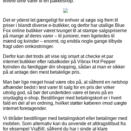
levere dine varer til en pakkeshop.
Det er yderst let gængeligt for enhver at søge sig frem til
priser i blandt diverse e-butikker, og derfor har utallige Blue
Fox online butikker været tvunget til at stampe salgspriserne
på mange af deres varer – til juniorer, men ligeledes til
mænd og kvinder – enormt, og endda nogle gange tilbyde
fragt uden omkostninger.
Derfor kan det trods alt vise sig smart at checke et par
internet butikker efter rabatkoder på Vibrax Hot Pepper
forinden du færdiggør din shopping, sådan at man er sikker
på at antage den mest betalelige pris.
Man bør lige meget hvad være obs på, at såfremt en netshop
afhænder bedst i test varer til salg for en pris der virker
utrolig god, så bør det undertiden være et bevis på en
snydagtig e-shop. Bestillinger med betalingskort er i hvert
fald en del af en ordning, hvilket støtter køberen imod uægte
internet foretagender.
Vi tilråder bestillinger med betalingskort eller betalinger med
mobilen. Som alternativ kan du anvende et afdragstilbud fra
for eksempel ViaBill, såfremt du har i sinde at klare