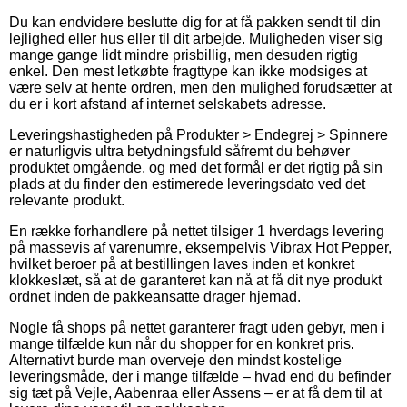
Du kan endvidere beslutte dig for at få pakken sendt til din
lejlighed eller hus eller til dit arbejde. Muligheden viser sig
mange gange lidt mindre prisbillig, men desuden rigtig
enkel. Den mest letkøbte fragttype kan ikke modsiges at
være selv at hente ordren, men den mulighed forudsætter at
du er i kort afstand af internet selskabets adresse.
Leveringshastigheden på Produkter > Endegrej > Spinnere
er naturligvis ultra betydningsfuld såfremt du behøver
produktet omgående, og med det formål er det rigtig på sin
plads at du finder den estimerede leveringsdato ved det
relevante produkt.
En række forhandlere på nettet tilsiger 1 hverdags levering
på massevis af varenumre, eksempelvis Vibrax Hot Pepper,
hvilket beroer på at bestillingen laves inden et konkret
klokkeslæt, så at de garanteret kan nå at få dit nye produkt
ordnet inden de pakkeansatte drager hjemad.
Nogle få shops på nettet garanterer fragt uden gebyr, men i
mange tilfælde kun når du shopper for en konkret pris.
Alternativt burde man overveje den mindst kostelige
leveringsmåde, der i mange tilfælde – hvad end du befinder
sig tæt på Vejle, Aabenraa eller Assens – er at få dem til at