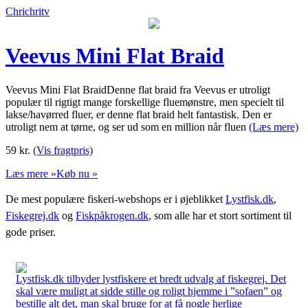
Chrichritv
Veevus Mini Flat Braid
Veevus Mini Flat BraidDenne flat braid fra Veevus er utroligt
populær til rigtigt mange forskellige fluemønstre, men specielt til
lakse/havørred fluer, er denne flat braid helt fantastisk. Den er
utroligt nem at tørne, og ser ud som en million når fluen
(Læs mere)
59
kr.
(Vis fragtpris)
Læs mere »
Køb nu »
De mest populære fiskeri-webshops er i øjeblikket
Lystfisk.dk
,
Fiskegrej.dk
og
Fiskpåkrogen.dk
, som alle har et stort sortiment til
gode priser.
Lystfisk.dk tilbyder lystfiskere et bredt udvalg af fiskegrej. Det
skal være muligt at sidde stille og roligt hjemme i ”sofaen” og
bestille alt det, man skal bruge for at få nogle herlige