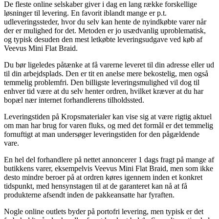
De fleste online selskaber giver i dag en lang række forskellige
løsninger til levering. En favorit iblandt mange er p.t.
udleveringssteder, hvor du selv kan hente de nyindkøbte varer når
der er mulighed for det. Metoden er jo usædvanlig uproblematisk,
og typisk desuden den mest letkøbte leveringsudgave ved køb af
Veevus Mini Flat Braid.
Du bør ligeledes påtænke at få varerne leveret til din adresse eller ud
til din arbejdsplads. Den er tit en anelse mere bekostelig, men også
temmelig problemfri. Den billigste leveringsmulighed vil dog til
enhver tid være at du selv henter ordren, hvilket kræver at du har
bopæl nær internet forhandlerens tilholdssted.
Leveringstiden på Kropsmaterialer kan vise sig at være rigtig aktuel
om man har brug for varen fluks, og med det formål er det temmelig
fornuftigt at man undersøger leveringstiden for den pågældende
vare.
En hel del forhandlere på nettet annoncerer 1 dags fragt på mange af
butikkens varer, eksempelvis Veevus Mini Flat Braid, men som ikke
desto mindre beroer på at ordren køres igennem inden et konkret
tidspunkt, med hensynstagen til at de garanteret kan nå at få
produkterne afsendt inden de pakkeansatte har fyraften.
Nogle online outlets byder på portofri levering, men typisk er det