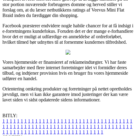
stor portion nuværende forbrugeres domme og herved stiller vi
forslag om, at du læser netbutikkens ratings af Veevus Mini Flat
Braid inden du færdiggør din shopping.
Facebook præsterer endvidere nogle habile chancer for at få indsigt i
e-forretningens kundefokus. Foruden det er der mange e-forhandlere
hvor det er muligt at udfærdige en anmeldelse af ordreforløbet,
hvilket tilmed bør udnyttes til at fornemme kundernes tilfredshed.
Vores hjemmeside er finansieret af reklameindtægter. Vi har faste
samarbejder med flere internet forretninger idet vi formidler deres
tilbud, og indtjener provision hvis en bruger fra vores hjemmeside
udfører en handel.
Orientering omkring produkter og forretninger på nettet opretholdes
jævnligt, men vi kan ikke garantere imod justeringer der kan være
lavet siden vi sidst opdaterede sidens informationer.
BITLY:
1
1
1
1
1
1
1
1
1
1
1
1
1
1
1
1
1
1
1
1
1
1
1
1
1
1
1
1
1
1
1
1
1
1
1
1
1
1
1
1
1
1
1
1
1
1
1
1
1
1
1
1
1
1
1
1
1
1
1
1
1
1
1
1
1
1
1
1
1
1
1
1
1
1
1
1
1
1
1
1
1
1
1
1
1
1
1
1
1
1
1
1
1
1
1
1
1
1
1
1