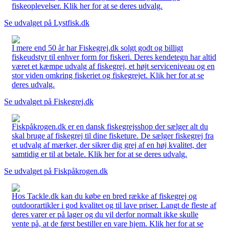
fiskeoplevelser. Klik her for at se deres udvalg.
Se udvalget på Lystfisk.dk
I mere end 50 år har Fiskegrej.dk solgt godt og billigt
fiskeudstyr til enhver form for fiskeri. Deres kendetegn har altid
været et kæmpe udvalg af fiskegrej, et højt serviceniveau og en
stor viden omkring fiskeriet og fiskegrejet. Klik her for at se
deres udvalg.
Se udvalget på Fiskegrej.dk
Fiskpåkrogen.dk er en dansk fiskegrejsshop der sælger alt du
skal bruge af fiskegrej til dine fisketure. De sælger fiskegrej fra
et udvalg af mærker, der sikrer dig grej af en høj kvalitet, der
samtidig er til at betale. Klik her for at se deres udvalg.
Se udvalget på Fiskpåkrogen.dk
Hos Tackle.dk kan du købe en bred række af fiskegrej og
outdoorartikler i god kvalitet og til lave priser. Langt de fleste af
deres varer er på lager og du vil derfor normalt ikke skulle
vente på, at de først bestiller en vare hjem. Klik her for at se