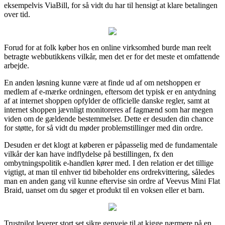
eksempelvis ViaBill, for så vidt du har til hensigt at klare betalingen
over tid.
Forud for at folk køber hos en online virksomhed burde man reelt
betragte webbutikkens vilkår, men det er for det meste et omfattende
arbejde.
En anden løsning kunne være at finde ud af om netshoppen er
medlem af e-mærke ordningen, eftersom det typisk er en antydning
af at internet shoppen opfylder de officielle danske regler, samt at
internet shoppen jævnligt monitoreres af fagmænd som har megen
viden om de gældende bestemmelser. Dette er desuden din chance
for støtte, for så vidt du møder problemstillinger med din ordre.
Desuden er det klogt at køberen er påpasselig med de fundamentale
vilkår der kan have indflydelse på bestillingen, fx den
ombytningspolitik e-handlen kører med. I den relation er det tillige
vigtigt, at man til enhver tid bibeholder ens ordrekvittering, således
man en anden gang vil kunne eftervise sin ordre af Veevus Mini Flat
Braid, uanset om du søger et produkt til en voksen eller et barn.
Trustpilot leverer stort set sikre genveje til at kigge nærmere på en