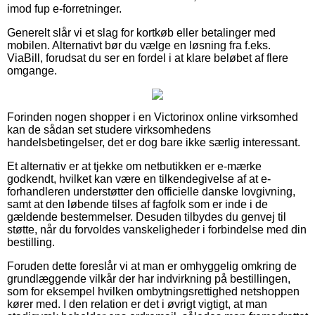
imod fup e-forretninger.
Generelt slår vi et slag for kortkøb eller betalinger med
mobilen. Alternativt bør du vælge en løsning fra f.eks.
ViaBill, forudsat du ser en fordel i at klare beløbet af flere
omgange.
Forinden nogen shopper i en Victorinox online virksomhed
kan de sådan set studere virksomhedens
handelsbetingelser, det er dog bare ikke særlig interessant.
Et alternativ er at tjekke om netbutikken er e-mærke
godkendt, hvilket kan være en tilkendegivelse af at e-
forhandleren understøtter den officielle danske lovgivning,
samt at den løbende tilses af fagfolk som er inde i de
gældende bestemmelser. Desuden tilbydes du genvej til
støtte, når du forvoldes vanskeligheder i forbindelse med din
bestilling.
Foruden dette foreslår vi at man er omhyggelig omkring de
grundlæggende vilkår der har indvirkning på bestillingen,
som for eksempel hvilken ombytningsrettighed netshoppen
kører med. I den relation er det i øvrigt vigtigt, at man