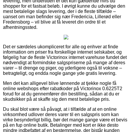
levering, men undertiden er det kun gældende hvis du
shopper for et fastsat beløb. I øvrigt kunne du udvælge den
mest betalelige slags levering, der i de fleste tilfælde –
uanset om man befinder sig nær Fredericia, Lillerød eller
Fredensborg – vil blive at få leveret din ordre til et
afhentningssted.
Det er særdeles ukompliceret for alle og enhver at finde
information om priser fra forskellige internet selskaber, og
følgelig har de fleste Victorinox internet varehuse fundet det
nødvendigt at formindske salgspriserne på mange af deres
varer – til drenge og piger, og yderligere også til voksne –
betragteligt, og endda nogle gange yde gratis levering.
Men det kan alligevel blive lønnende at tjekke nogle få
online webshops efter rabatkoder på Victorinox 0.6225T2
forud for at du gennemfører din bestilling, sådan at du er
skudsikker på at skaffe sig den mest betalelige pris.
Du skal blot være så påvagt, at i tilfælde af at en online
virksomhed udlover deres varer til en salgspris som kan
virke besynderligt billig, bør det mange gange være et bevis
på en fup online butik. Betalinger med kort er ikke desto
mindre indbefattet af en bestemmelse, der bistår kunden