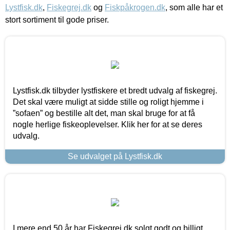
Lystfisk.dk
,
Fiskegrej.dk
og
Fiskpåkrogen.dk
, som alle har et
stort sortiment til gode priser.
Lystfisk.dk tilbyder lystfiskere et bredt udvalg af fiskegrej.
Det skal være muligt at sidde stille og roligt hjemme i
”sofaen” og bestille alt det, man skal bruge for at få
nogle herlige fiskeoplevelser. Klik her for at se deres
udvalg.
Se udvalget på Lystfisk.dk
I mere end 50 år har Fiskegrej.dk solgt godt og billigt