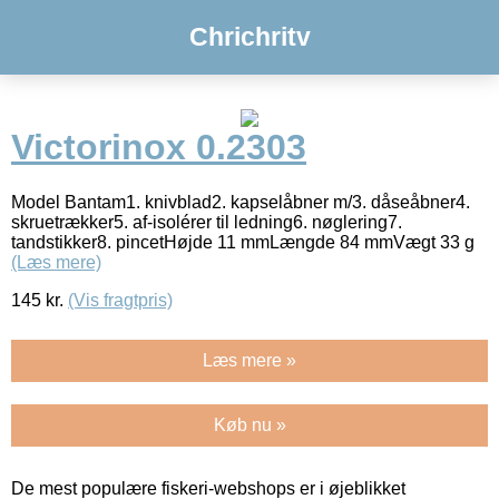
Chrichritv
Victorinox 0.2303
Model Bantam1. knivblad2. kapselåbner m/3. dåseåbner4.
skruetrækker5. af-isolérer til ledning6. nøglering7.
tandstikker8. pincetHøjde 11 mmLængde 84 mmVægt 33 g
(Læs mere)
145
kr.
(Vis fragtpris)
Læs mere »
Køb nu »
De mest populære fiskeri-webshops er i øjeblikket