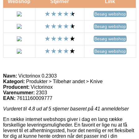
Webshop
Stjerner
Link
Besøg webshop
Besøg webshop
Besøg webshop
Besøg webshop
Navn:
Victorinox 0.2303
Kategori:
Produkter > Tilbehør andet > Knive
Producent:
Victorinox
Varenummer:
2303
EAN:
7611160009777
Vurderet til
4.8
ud af 5 stjerner baseret på
41
anmeldelser
En række internet webshops giver i dag en lang række
forskellige leveringsmuligheder. En favorit er lige nu at få
leveret til et afhentningssted, hvor det nemlig er ret fleksibelt
for dig at kunne hente ordren når det passer ind i din