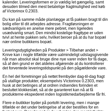
kalender. Leveringsformen er jo vældig let gængelig, samt
desuden tilmed den mest betalelige fragtmulighed ved køb
af Victorinox 0.2303.
Du kan på samme måde planlægge at få pakken bragt til din
bolig eller til dit arbejdes adresse. Fragtløsningen er
sædvanligvis en anelse mere pebret, men ligeledes
usædvanlig smart. Den mindst kostelige fragttype er uden
tvivl at hente pakken selv, hvilket beroer på at du har bopæl
nær online butikkens bopæl.
Leveringsdygtigheden på Produkter > Tilbehør andet >
Knive kan i nogle tilfælde være ualmindeligt udslagsgivende
når man absolut skal bruge dine nye varer inden for få dage,
så af den grund er det aldeles afgørende at du kontrollerer
det forventede leveringstidspunkt på den pågældende vare.
En hel del forretninger på nettet frembyder dag-til-dag fragt
på utallige produkter, eksempelvis Victorinox 0.2303, men
husk at det betinges af at ordren indsendes forinden et
besluttet klokkeslæt, så at de garanteret kan nå at få
produkterne ekspederet inden logistikmedarbejderne får fri.
Flere e-butikker byder på portofri levering, men i mange
tilfælde er det under betingelse af at der bestilles for en