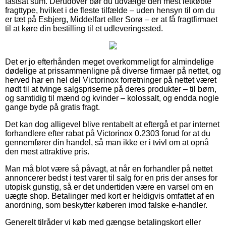
fastsat sum. Derudover bør du udvælge den mest letkøbte
fragttype, hvilket i de fleste tilfælde – uden hensyn til om du
er tæt på Esbjerg, Middelfart eller Sorø – er at få fragtfirmaet
til at køre din bestilling til et udleveringssted.
Det er jo efterhånden meget overkommeligt for almindelige
dødelige at prissammenligne på diverse firmaer på nettet, og
herved har en hel del Victorinox forretninger på nettet været
nødt til at tvinge salgspriserne på deres produkter – til børn,
og samtidig til mænd og kvinder – kolossalt, og endda nogle
gange byde på gratis fragt.
Det kan dog alligevel blive rentabelt at eftergå et par internet
forhandlere efter rabat på Victorinox 0.2303 forud for at du
gennemfører din handel, så man ikke er i tvivl om at opnå
den mest attraktive pris.
Man må blot være så påvagt, at når en forhandler på nettet
annoncerer bedst i test varer til salg for en pris der anses for
utopisk gunstig, så er det undertiden være en varsel om en
uægte shop. Betalinger med kort er heldigvis omfattet af en
anordning, som beskytter køberen imod falske e-handler.
Generelt tilråder vi køb med gængse betalingskort eller