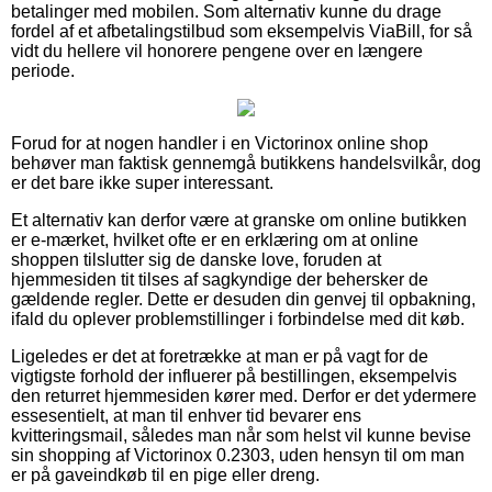
betalinger med mobilen. Som alternativ kunne du drage
fordel af et afbetalingstilbud som eksempelvis ViaBill, for så
vidt du hellere vil honorere pengene over en længere
periode.
Forud for at nogen handler i en Victorinox online shop
behøver man faktisk gennemgå butikkens handelsvilkår, dog
er det bare ikke super interessant.
Et alternativ kan derfor være at granske om online butikken
er e-mærket, hvilket ofte er en erklæring om at online
shoppen tilslutter sig de danske love, foruden at
hjemmesiden tit tilses af sagkyndige der behersker de
gældende regler. Dette er desuden din genvej til opbakning,
ifald du oplever problemstillinger i forbindelse med dit køb.
Ligeledes er det at foretrække at man er på vagt for de
vigtigste forhold der influerer på bestillingen, eksempelvis
den returret hjemmesiden kører med. Derfor er det ydermere
essesentielt, at man til enhver tid bevarer ens
kvitteringsmail, således man når som helst vil kunne bevise
sin shopping af Victorinox 0.2303, uden hensyn til om man
er på gaveindkøb til en pige eller dreng.