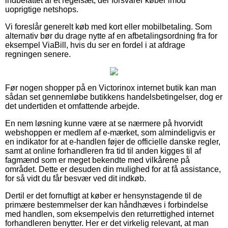
indbefattet af et regelsæt, der forsvarer køber imod
uoprigtige netshops.
Vi foreslår generelt køb med kort eller mobilbetaling. Som
alternativ bør du drage nytte af en afbetalingsordning fra for
eksempel ViaBill, hvis du ser en fordel i at afdrage
regningen senere.
Før nogen shopper på en Victorinox internet butik kan man
sådan set gennemløbe butikkens handelsbetingelser, dog er
det undertiden et omfattende arbejde.
En nem løsning kunne være at se nærmere på hvorvidt
webshoppen er medlem af e-mærket, som almindeligvis er
en indikator for at e-handlen føjer de officielle danske regler,
samt at online forhandleren fra tid til anden kigges til af
fagmænd som er meget bekendte med vilkårene på
området. Dette er desuden din mulighed for at få assistance,
for så vidt du får besvær ved dit indkøb.
Dertil er det fornuftigt at køber er hensynstagende til de
primære bestemmelser der kan håndhæves i forbindelse
med handlen, som eksempelvis den returrettighed internet
forhandleren benytter. Her er det virkelig relevant, at man