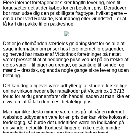
Flere internet foretagender sikrer fragtfri levering, men tit
forudsætter det at der købes for en bestemt pris. Derudover
bør man udse dig den prisbilligste fragttype, hvilket gerne –
om du bor ved Roskilde, Kalundborg eller Grindsted – er at
få kørt din pakke til en pakkeshop.
Det er jo efterhånden særdeles gnidningsløst for os alle at
søge information om priser hos flere internet foretagender,
og herved har masser af Victorinox forretninger på nettet
været presset til at at nedbringe prisniveauet på en række af
deres varer – til piger og drenge, og samtidig til kvinder og
mænd – drastisk, og endda nogle gange sikre levering uden
betaling.
Det kan dog alligevel være udbytterigt at studere forskellige
online virksomheder efter rabatkoder på Victorinox 1.3713
forud for at du gennemfører din handel, sådan at man ikke er
i tvivl om at få fat i den mest betalelige pris.
Man bør ikke desto mindre være obs på, at når en internet
webshop udbyder en vare for en pris der kan virke kolossalt
fordelagtig, så burde det undertiden være en indikation på
en svindel netbutik. Kortbestillinger er ikke desto mindre