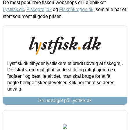
De mest populære fiskeri-webshops er i øjeblikket
Lystfisk.dk
,
Fiskegrej.dk
og
Fiskpåkrogen.dk
, som alle har et
stort sortiment til gode priser.
Lystfisk.dk tilbyder lystfiskere et bredt udvalg af fiskegrej.
Det skal være muligt at sidde stille og roligt hjemme i
”sofaen” og bestille alt det, man skal bruge for at få
nogle herlige fiskeoplevelser. Klik her for at se deres
udvalg.
Se udvalget på Lystfisk.dk