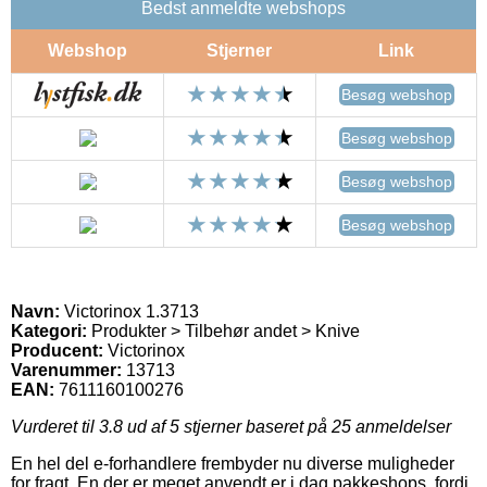
Bedst anmeldte webshops
Webshop
Stjerner
Link
Besøg webshop
Besøg webshop
Besøg webshop
Besøg webshop
Navn:
Victorinox 1.3713
Kategori:
Produkter > Tilbehør andet > Knive
Producent:
Victorinox
Varenummer:
13713
EAN:
7611160100276
Vurderet til
3.8
ud af 5 stjerner baseret på
25
anmeldelser
En hel del e-forhandlere frembyder nu diverse muligheder
for fragt. En der er meget anvendt er i dag pakkeshops, fordi