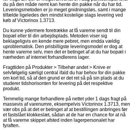
du på den måde nemt kan hente din pakke når du har tid.
Leveringsmetoden er jo meget gnidningsløs, samt i mange
tilfælde ligeledes den mindst kostelige slags levering ved
køb af Victorinox 1.3713.
Du kunne ydermere foretrække at få varerne sendt til din
bopæl eller til din arbejdsplads. Metoden viser sig
beklageligvis en kende mere pebret, men endda vældig
uproblematisk. Den prisbilligste leveringsmodel er dog at
hente varerne selv, men det er betinget af at du har bopæl i
nærheden af internet forhandlerens lager.
Fragttiden på Produkter > Tilbehør andet > Knive er
selvfølgelig særligt central ifald du har behov for din pakke
om kort tid, så af den grund er det ret så på sin plads at du
studerer tidshorisonten for levering på det respektive
produkt.
Temmelig mange forhandlere på nettet yder 1 dags fragt på
massevis af varenumre, eksempelvis Victorinox 1.3713, men
vær obs på at det er betinget af at bestillingen anbringes før
et fastslået klokkeslæt, sådan at de har en chance for at nå
at få varerne skippet afsted inden lagerpersonalet har
fyraften.