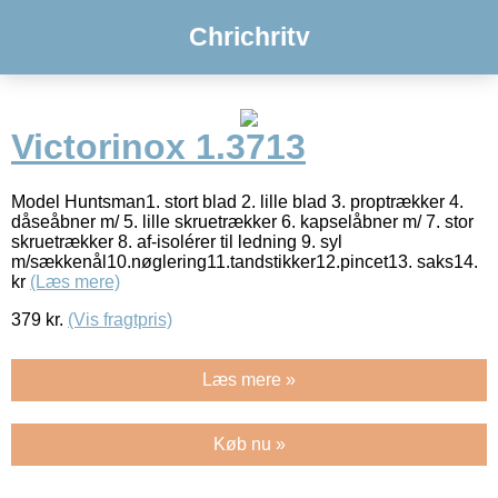
Chrichritv
Victorinox 1.3713
Model Huntsman1. stort blad 2. lille blad 3. proptrækker 4.
dåseåbner m/ 5. lille skruetrækker 6. kapselåbner m/ 7. stor
skruetrækker 8. af-isolérer til ledning 9. syl
m/sækkenål10.nøglering11.tandstikker12.pincet13. saks14.
kr
(Læs mere)
379
kr.
(Vis fragtpris)
Læs mere »
Køb nu »