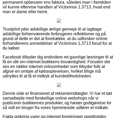
permanent opbevarer ens faktura, således man i fremtiden
vil kunne eftervise handlen af Victorinox 1.3713, hvad end
man er dame eller herre.
Trustpilot yder adskillige ærlige genveje til at iagttage
adskillige forhenværende forbrugeres reflektioner og på
grund af dette er det at foretrække, at du udforsker online
forhandlerens anmeldelser af Victorinox 1.3713 forud for at
du køber.
Facebook tilbyder dig endvidere ret gavnlige løsninger til at
få en idé om internet butikkens troværdighed. Foruden det
ses en række internet virksomheder som tilbyder folk at
afgive en omtale af købsoplevelsen, hvilket tillige må
udnyttes til at få et indtryk af kundetilfredsheden.
Denne side er finansieret af reklameindtægter. Vi har et tæt
samarbejde med forskellige online webshops når vi
publicerer butikkernes produkter, og høster godtgørelse for
så vidt en bruger fra vores hjemmeside udfører et indkøb.
Fakta omkring varer og internet forretninger opretholdes