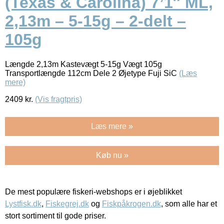
(Texas & Carolina) 7’1″ ML,
2,13m – 5-15g – 2-delt –
105g
Længde 2,13m Kastevægt 5-15g Vægt 105g
Transportlængde 112cm Dele 2 Øjetype Fuji SiC
(Læs
mere)
2409
kr.
(Vis fragtpris)
Læs mere »
Køb nu »
De mest populære fiskeri-webshops er i øjeblikket
Lystfisk.dk
,
Fiskegrej.dk
og
Fiskpåkrogen.dk
, som alle har et
stort sortiment til gode priser.