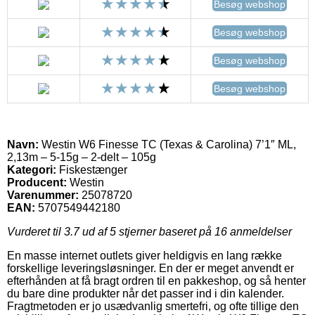
Besøg webshop
Besøg webshop
Besøg webshop
Besøg webshop
Navn:
Westin W6 Finesse TC (Texas & Carolina) 7’1″ ML,
2,13m – 5-15g – 2-delt – 105g
Kategori:
Fiskestænger
Producent:
Westin
Varenummer:
25078720
EAN:
5707549442180
Vurderet til
3.7
ud af 5 stjerner baseret på
16
anmeldelser
En masse internet outlets giver heldigvis en lang række
forskellige leveringsløsninger. En der er meget anvendt er
efterhånden at få bragt ordren til en pakkeshop, og så henter
du bare dine produkter når det passer ind i din kalender.
Fragtmetoden er jo usædvanlig smertefri, og ofte tillige den