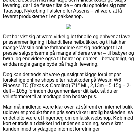
levering, der i de fleste tilfælde – om du opholder sig nær
Taastrup, Nykøbing Falster eller Assens – vil være at få
leveret produkterne til en pakkeshop.
Det har vist sig at være virkelig let for alle og enhver at lave
prissammenligning i blandt flere netbutikker, og til tak har
mange Westin online forhandlere set sig nødsaget til at
presse salgspriserne på mange af deres varer – til babyer og
børn, og endvidere også til herrer og damer – betragteligt, og
endda nogle gange byde på fragtfri levering.
Dog kan det trods alt være gunstigt at kigge forbi et par
forskellige online shops efter rabatkoder på Westin W6
Finesse TC (Texas & Carolina) 7’1″ ML, 2,13m – 5-15g – 2-
delt – 105g forinden du gennemfører dit køb, så du er
velinformeret til at modtage den bedste pris.
Man må imidlertid være klar over, at såfremt en internet butik
udlover et produkt for en pris som virker utrolig beskeden, så
er det ofte være et fingerpeg om en falsk webshop. Køb med
kort er trods alt dækket ind under en ordning, som sikrer
kunden imod snydagtige internet forretninger.