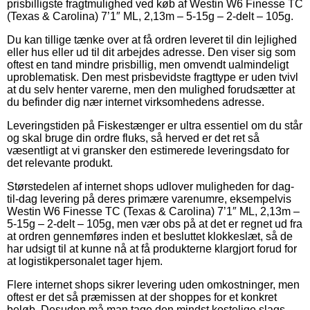
prisbilligste fragtmulighed ved køb af Westin W6 Finesse TC
(Texas & Carolina) 7’1″ ML, 2,13m – 5-15g – 2-delt – 105g.
Du kan tillige tænke over at få ordren leveret til din lejlighed
eller hus eller ud til dit arbejdes adresse. Den viser sig som
oftest en tand mindre prisbillig, men omvendt ualmindeligt
uproblematisk. Den mest prisbevidste fragttype er uden tvivl
at du selv henter varerne, men den mulighed forudsætter at
du befinder dig nær internet virksomhedens adresse.
Leveringstiden på Fiskestænger er ultra essentiel om du står
og skal bruge din ordre fluks, så herved er det ret så
væsentligt at vi gransker den estimerede leveringsdato for
det relevante produkt.
Størstedelen af internet shops udlover muligheden for dag-
til-dag levering på deres primære varenumre, eksempelvis
Westin W6 Finesse TC (Texas & Carolina) 7’1″ ML, 2,13m –
5-15g – 2-delt – 105g, men vær obs på at det er regnet ud fra
at ordren gennemføres inden et besluttet klokkeslæt, så de
har udsigt til at kunne nå at få produkterne klargjort forud for
at logistikpersonalet tager hjem.
Flere internet shops sikrer levering uden omkostninger, men
oftest er det så præmissen at der shoppes for et konkret
beløb. Desuden må man tage den mindst kostelige slags