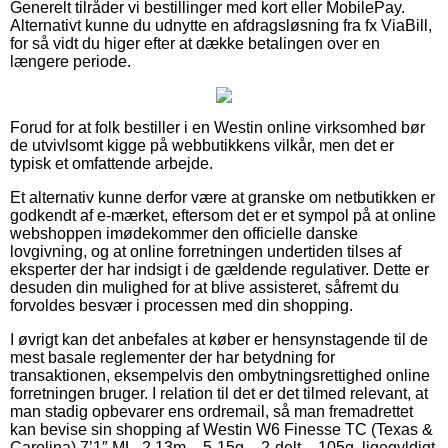
Generelt tilråder vi bestillinger med kort eller MobilePay.
Alternativt kunne du udnytte en afdragsløsning fra fx ViaBill,
for så vidt du higer efter at dække betalingen over en
længere periode.
Forud for at folk bestiller i en Westin online virksomhed bør
de utvivlsomt kigge på webbutikkens vilkår, men det er
typisk et omfattende arbejde.
Et alternativ kunne derfor være at granske om netbutikken er
godkendt af e-mærket, eftersom det er et sympol på at online
webshoppen imødekommer den officielle danske
lovgivning, og at online forretningen undertiden tilses af
eksperter der har indsigt i de gældende regulativer. Dette er
desuden din mulighed for at blive assisteret, såfremt du
forvoldes besvær i processen med din shopping.
I øvrigt kan det anbefales at køber er hensynstagende til de
mest basale reglementer der har betydning for
transaktionen, eksempelvis den ombytningsrettighed online
forretningen bruger. I relation til det er det tilmed relevant, at
man stadig opbevarer ens ordremail, så man fremadrettet
kan bevise sin shopping af Westin W6 Finesse TC (Texas &
Carolina) 7’1″ ML, 2,13m – 5-15g – 2-delt – 105g, ligegyldigt