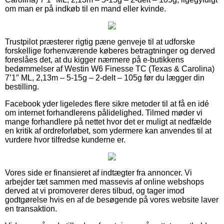
om man er på indkøb til en mand eller kvinde.
Trustpilot præsterer rigtig pæne genveje til at udforske
forskellige forhenværende køberes betragtninger og derved
foreslåes det, at du kigger nærmere på e-butikkens
bedømmelser af Westin W6 Finesse TC (Texas & Carolina)
7’1″ ML, 2,13m – 5-15g – 2-delt – 105g før du lægger din
bestilling.
Facebook yder ligeledes flere sikre metoder til at få en idé
om internet forhandlerens pålidelighed. Tilmed møder vi
mange forhandlere på nettet hvor det er muligt at nedfælde
en kritik af ordreforløbet, som ydermere kan anvendes til at
vurdere hvor tilfredse kunderne er.
Vores side er finansieret af indtægter fra annoncer. Vi
arbejder tæt sammen med massevis af online webshops
derved at vi promoverer deres tilbud, og tager imod
godtgørelse hvis en af de besøgende på vores website laver
en transaktion.