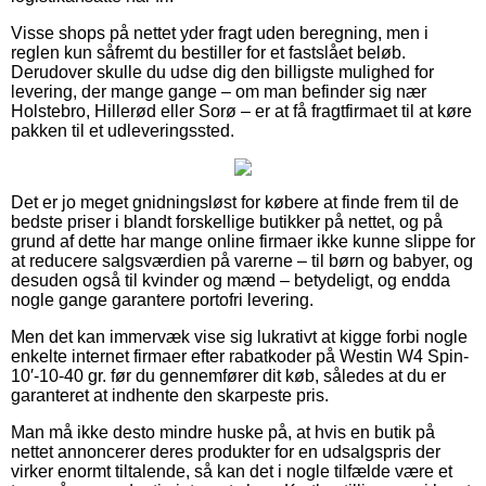
Visse shops på nettet yder fragt uden beregning, men i
reglen kun såfremt du bestiller for et fastslået beløb.
Derudover skulle du udse dig den billigste mulighed for
levering, der mange gange – om man befinder sig nær
Holstebro, Hillerød eller Sorø – er at få fragtfirmaet til at køre
pakken til et udleveringssted.
Det er jo meget gnidningsløst for købere at finde frem til de
bedste priser i blandt forskellige butikker på nettet, og på
grund af dette har mange online firmaer ikke kunne slippe for
at reducere salgsværdien på varerne – til børn og babyer, og
desuden også til kvinder og mænd – betydeligt, og endda
nogle gange garantere portofri levering.
Men det kan immervæk vise sig lukrativt at kigge forbi nogle
enkelte internet firmaer efter rabatkoder på Westin W4 Spin-
10′-10-40 gr. før du gennemfører dit køb, således at du er
garanteret at indhente den skarpeste pris.
Man må ikke desto mindre huske på, at hvis en butik på
nettet annoncerer deres produkter for en udsalgspris der
virker enormt tiltalende, så kan det i nogle tilfælde være et