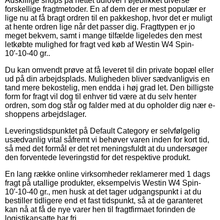
Adskillige shops på nettet udlover i øjeblikket diverse
forskellige fragtmetoder. En af dem der er mest populær er
lige nu at få bragt ordren til en pakkeshop, hvor det er muligt
at hente ordren lige når det passer dig. Fragttypen er jo
meget bekvem, samt i mange tilfælde ligeledes den mest
letkøbte mulighed for fragt ved køb af Westin W4 Spin-
10′-10-40 gr..
Du kan omvendt prøve at få leveret til din private bopæl eller
ud på din arbejdsplads. Muligheden bliver sædvanligvis en
tand mere bekostelig, men endda i høj grad let. Den billigste
form for fragt vil dog til enhver tid være at du selv henter
ordren, som dog står og falder med at du opholder dig nær e-
shoppens arbejdslager.
Leveringstidspunktet på Default Category er selvfølgelig
usædvanlig vital såfremt vi behøver varen inden for kort tid,
så med det formål er det ret meningsfuldt at du undersøger
den forventede leveringstid for det respektive produkt.
En lang række online virksomheder reklamerer med 1 dags
fragt på utallige produkter, eksempelvis Westin W4 Spin-
10′-10-40 gr., men husk at det tager udgangspunkt i at du
bestiller tidligere end et fast tidspunkt, så at de garanteret
kan nå at få de nye varer hen til fragtfirmaet forinden de
logistikansatte har fri.