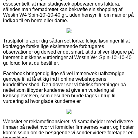
essesentielt, at man stadigvæk opbevarer ens faktura,
således man fremadrettet kan bekræfte sin shopping af
Westin W4 Spin-10′-10-40 gr., uden hensyn til om man er på
indkøb til en herre eller dame.
Trustpilot forærer dig sådan set fortræffelige løsninger til at
kortlægge forskellige eksisterende forbrugeres
observationer og derved er det smart, at du bliver klogere på
internet butikkens vurderinger af Westin W4 Spin-10′-10-40
gr. forud for at du bestiller.
Facebook bringer dig lige så vel immervæk uafhængige
genveje til at få et kig ind i online webshoppens
kundetilfredshed. Derudover ser vi faktisk forretninger på
nettet som tilbyder kunderne at give en vurdering af
købsoplevelsen, som desuden burde tages i brug til
vurdering af hvor glade kunderne er.
Websitet er reklamefinansieret. Vi samarbejder med diverse
firmaer på nettet hvor vi formidler firmaernes varer, og høster
kommission om de besøgende vi sender videre foretager en