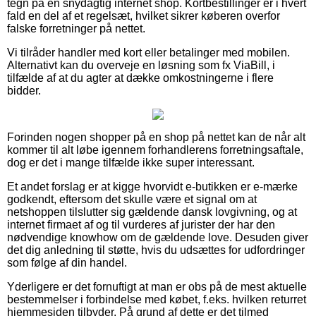
tegn på en snydagtig internet shop. Kortbestillinger er i hvert
fald en del af et regelsæt, hvilket sikrer køberen overfor
falske forretninger på nettet.
Vi tilråder handler med kort eller betalinger med mobilen.
Alternativt kan du overveje en løsning som fx ViaBill, i
tilfælde af at du agter at dække omkostningerne i flere
bidder.
Forinden nogen shopper på en shop på nettet kan de når alt
kommer til alt løbe igennem forhandlerens forretningsaftale,
dog er det i mange tilfælde ikke super interessant.
Et andet forslag er at kigge hvorvidt e-butikken er e-mærke
godkendt, eftersom det skulle være et signal om at
netshoppen tilslutter sig gældende dansk lovgivning, og at
internet firmaet af og til vurderes af jurister der har den
nødvendige knowhow om de gældende love. Desuden giver
det dig anledning til støtte, hvis du udsættes for udfordringer
som følge af din handel.
Yderligere er det fornuftigt at man er obs på de mest aktuelle
bestemmelser i forbindelse med købet, f.eks. hvilken returret
hjemmesiden tilbyder. På grund af dette er det tilmed