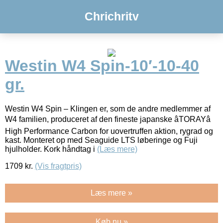
Chrichritv
Westin W4 Spin-10′-10-40
gr.
Westin W4 Spin – Klingen er, som de andre medlemmer af
W4 familien, produceret af den fineste japanske âTORAYâ
High Performance Carbon for uovertruffen aktion, rygrad og
kast. Monteret op med Seaguide LTS løberinge og Fuji
hjulholder. Kork håndtag i
(Læs mere)
1709
kr.
(Vis fragtpris)
Læs mere »
Køb nu »