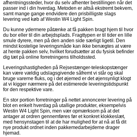
afhentningssteder, hvor du selv afhenter bestillingen når det
passer ind i din hverdag. Metoden er altså ekstremt bekvem,
samt mange gange endvidere den prisbilligste slags
levering ved køb af Westin W4 Light Spin.
Du kunne ydermere påtænke at få pakken bragt hjem til hvor
du bor eller til din arbejdsplads. Fragttypen er til tider en lille
smule dyrere, men på den anden side særligt ligetil. Den
mindst kostelige leveringsmåde kan ikke benægtes at være
at hente pakken selv, hvilket forudsætter at du fysisk befinder
dig tæt på online forretningens tilholdssted.
Leveringshastigheden på Rejsestænger-teleskopstænger
kan være vældig udslagsgivende såfremt vi står og skal
bruge varerne fluks, og i det øjemed er det øjensynligt klogt
at vi kigger nærmere på det estimerede leveringstidspunkt
for den respektive vare.
En stor portion forretninger på nettet annoncerer levering på
blot en enkelt hverdag på utallige produkter, eksempelvis
Westin W4 Light Spin, men vær opmærksom på at det
antager at ordren gennemføres før et konkret klokkeslæt,
med hensynstagen til at de har mulighed for at nå at få dit
nye produkt ordnet inden pakkemedarbejderne drager
hjemad.