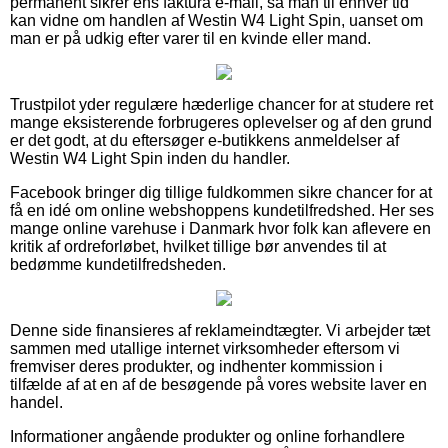
permanent sikrer ens faktura e-mail, så man til enhver tid
kan vidne om handlen af Westin W4 Light Spin, uanset om
man er på udkig efter varer til en kvinde eller mand.
Trustpilot yder regulære hæderlige chancer for at studere ret
mange eksisterende forbrugeres oplevelser og af den grund
er det godt, at du eftersøger e-butikkens anmeldelser af
Westin W4 Light Spin inden du handler.
Facebook bringer dig tillige fuldkommen sikre chancer for at
få en idé om online webshoppens kundetilfredshed. Her ses
mange online varehuse i Danmark hvor folk kan aflevere en
kritik af ordreforløbet, hvilket tillige bør anvendes til at
bedømme kundetilfredsheden.
Denne side finansieres af reklameindtægter. Vi arbejder tæt
sammen med utallige internet virksomheder eftersom vi
fremviser deres produkter, og indhenter kommission i
tilfælde af at en af de besøgende på vores website laver en
handel.
Informationer angående produkter og online forhandlere