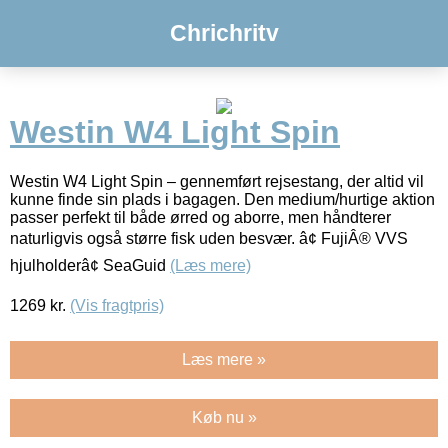
Chrichritv
Westin W4 Light Spin
Westin W4 Light Spin – gennemført rejsestang, der altid vil
kunne finde sin plads i bagagen. Den medium/hurtige aktion
passer perfekt til både ørred og aborre, men håndterer
naturligvis også større fisk uden besvær. â¢ FujiÂ® VVS
hjulholderâ¢ SeaGuid
(Læs mere)
1269
kr.
(Vis fragtpris)
Læs mere »
Køb nu »