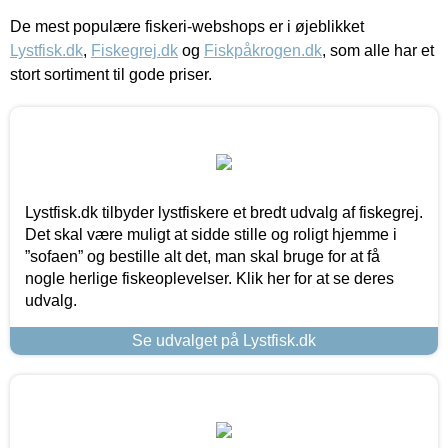
De mest populære fiskeri-webshops er i øjeblikket
Lystfisk.dk
,
Fiskegrej.dk
og
Fiskpåkrogen.dk
, som alle har et
stort sortiment til gode priser.
Lystfisk.dk tilbyder lystfiskere et bredt udvalg af fiskegrej.
Det skal være muligt at sidde stille og roligt hjemme i
”sofaen” og bestille alt det, man skal bruge for at få
nogle herlige fiskeoplevelser. Klik her for at se deres
udvalg.
Se udvalget på Lystfisk.dk