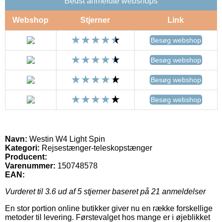
Bedst anmeldte webshops
Webshop
Stjerner
Link
Besøg webshop
Besøg webshop
Besøg webshop
Besøg webshop
Navn:
Westin W4 Light Spin
Kategori:
Rejsestænger-teleskopstænger
Producent:
Varenummer:
150748578
EAN:
Vurderet til
3.6
ud af 5 stjerner baseret på
21
anmeldelser
En stor portion online butikker giver nu en række forskellige
metoder til levering. Førstevalget hos mange er i øjeblikket