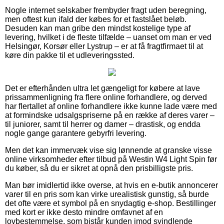
Nogle internet selskaber frembyder fragt uden beregning,
men oftest kun ifald der købes for et fastslået beløb.
Desuden kan man gribe den mindst kostelige type af
levering, hvilket i de fleste tilfælde – uanset om man er ved
Helsingør, Korsør eller Lystrup – er at få fragtfirmaet til at
køre din pakke til et udleveringssted.
Det er efterhånden ultra let gængeligt for købere at lave
prissammenligning fra flere online forhandlere, og derved
har flertallet af online forhandlere ikke kunne lade være med
at formindske udsalgspriserne på en række af deres varer –
til juniorer, samt til herrer og damer – drastisk, og endda
nogle gange garantere gebyrfri levering.
Men det kan immervæk vise sig lønnende at granske visse
online virksomheder efter tilbud på Westin W4 Light Spin før
du køber, så du er sikret at opnå den prisbilligste pris.
Man bør imidlertid ikke overse, at hvis en e-butik annoncerer
varer til en pris som kan virke urealistisk gunstig, så burde
det ofte være et symbol på en snydagtig e-shop. Bestillinger
med kort er ikke desto mindre omfavnet af en
lovbestemmelse, som bistår kunden imod svindlende