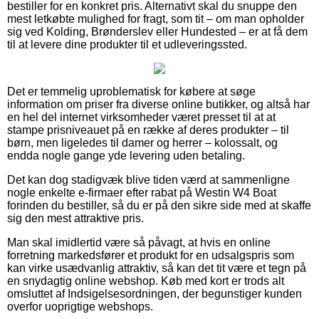
bestiller for en konkret pris. Alternativt skal du snuppe den
mest letkøbte mulighed for fragt, som tit – om man opholder
sig ved Kolding, Brønderslev eller Hundested – er at få dem
til at levere dine produkter til et udleveringssted.
Det er temmelig uproblematisk for købere at søge
information om priser fra diverse online butikker, og altså har
en hel del internet virksomheder været presset til at at
stampe prisniveauet på en række af deres produkter – til
børn, men ligeledes til damer og herrer – kolossalt, og
endda nogle gange yde levering uden betaling.
Det kan dog stadigvæk blive tiden værd at sammenligne
nogle enkelte e-firmaer efter rabat på Westin W4 Boat
forinden du bestiller, så du er på den sikre side med at skaffe
sig den mest attraktive pris.
Man skal imidlertid være så påvagt, at hvis en online
forretning markedsfører et produkt for en udsalgspris som
kan virke usædvanlig attraktiv, så kan det tit være et tegn på
en snydagtig online webshop. Køb med kort er trods alt
omsluttet af Indsigelsesordningen, der begunstiger kunden
overfor uoprigtige webshops.