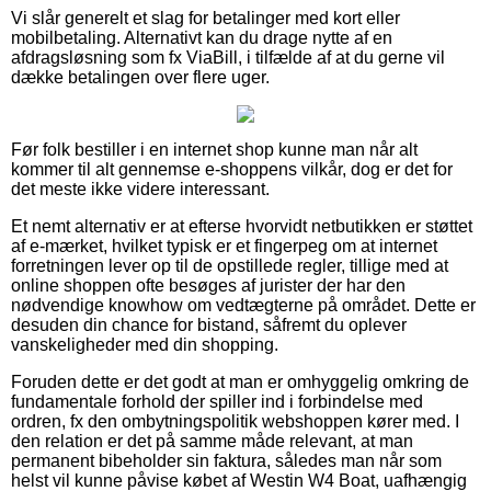
Vi slår generelt et slag for betalinger med kort eller
mobilbetaling. Alternativt kan du drage nytte af en
afdragsløsning som fx ViaBill, i tilfælde af at du gerne vil
dække betalingen over flere uger.
Før folk bestiller i en internet shop kunne man når alt
kommer til alt gennemse e-shoppens vilkår, dog er det for
det meste ikke videre interessant.
Et nemt alternativ er at efterse hvorvidt netbutikken er støttet
af e-mærket, hvilket typisk er et fingerpeg om at internet
forretningen lever op til de opstillede regler, tillige med at
online shoppen ofte besøges af jurister der har den
nødvendige knowhow om vedtægterne på området. Dette er
desuden din chance for bistand, såfremt du oplever
vanskeligheder med din shopping.
Foruden dette er det godt at man er omhyggelig omkring de
fundamentale forhold der spiller ind i forbindelse med
ordren, fx den ombytningspolitik webshoppen kører med. I
den relation er det på samme måde relevant, at man
permanent bibeholder sin faktura, således man når som
helst vil kunne påvise købet af Westin W4 Boat, uafhængig