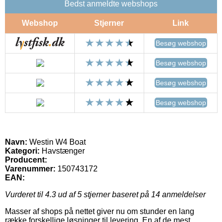
Bedst anmeldte webshops
Webshop
Stjerner
Link
Besøg webshop
Besøg webshop
Besøg webshop
Besøg webshop
Navn:
Westin W4 Boat
Kategori:
Havstænger
Producent:
Varenummer:
150743172
EAN:
Vurderet til
4.3
ud af 5 stjerner baseret på
14
anmeldelser
Masser af shops på nettet giver nu om stunder en lang
række forskellige løsninger til levering. En af de mest