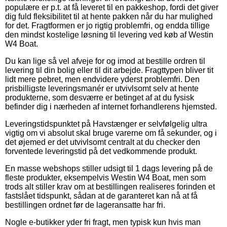
populære er p.t. at få leveret til en pakkeshop, fordi det giver
dig fuld fleksibilitet til at hente pakken når du har mulighed
for det. Fragtformen er jo rigtig problemfri, og endda tillige
den mindst kostelige løsning til levering ved køb af Westin
W4 Boat.
Du kan lige så vel afveje for og imod at bestille ordren til
levering til din bolig eller til dit arbejde. Fragttypen bliver tit
lidt mere pebret, men endvidere yderst problemfri. Den
prisbilligste leveringsmanér er utvivlsomt selv at hente
produkterne, som desværre er betinget af at du fysisk
befinder dig i nærheden af internet forhandlerens hjemsted.
Leveringstidspunktet på Havstænger er selvfølgelig ultra
vigtig om vi absolut skal bruge varerne om få sekunder, og i
det øjemed er det utvivlsomt centralt at du checker den
forventede leveringstid på det vedkommende produkt.
En masse webshops stiller udsigt til 1 dags levering på de
fleste produkter, eksempelvis Westin W4 Boat, men som
trods alt stiller krav om at bestillingen realiseres forinden et
fastslået tidspunkt, sådan at de garanteret kan nå at få
bestillingen ordnet før de lageransatte har fri.
Nogle e-butikker yder fri fragt, men typisk kun hvis man