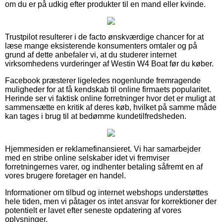
om du er på udkig efter produkter til en mand eller kvinde.
Trustpilot resulterer i de facto ønskværdige chancer for at
læse mange eksisterende konsumenters omtaler og på
grund af dette anbefaler vi, at du studerer internet
virksomhedens vurderinger af Westin W4 Boat før du køber.
Facebook præsterer ligeledes nogenlunde fremragende
muligheder for at få kendskab til online firmaets popularitet.
Herinde ser vi faktisk online forretninger hvor det er muligt at
sammensætte en kritik af deres køb, hvilket på samme måde
kan tages i brug til at bedømme kundetilfredsheden.
Hjemmesiden er reklamefinansieret. Vi har samarbejder
med en stribe online selskaber idet vi fremviser
forretningernes varer, og indhenter betaling såfremt en af
vores brugere foretager en handel.
Informationer om tilbud og internet webshops understøttes
hele tiden, men vi påtager os intet ansvar for korrektioner der
potentielt er lavet efter seneste opdatering af vores
oplysninger.