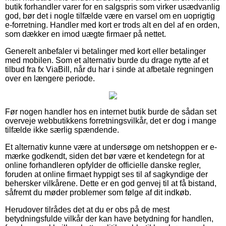
butik forhandler varer for en salgspris som virker usædvanlig
god, bør det i nogle tilfælde være en varsel om en uoprigtig
e-forretning. Handler med kort er trods alt en del af en orden,
som dækker en imod uægte firmaer på nettet.
Generelt anbefaler vi betalinger med kort eller betalinger
med mobilen. Som et alternativ burde du drage nytte af et
tilbud fra fx ViaBill, når du har i sinde at afbetale regningen
over en længere periode.
Før nogen handler hos en internet butik burde de sådan set
overveje webbutikkens forretningsvilkår, det er dog i mange
tilfælde ikke særlig spændende.
Et alternativ kunne være at undersøge om netshoppen er e-
mærke godkendt, siden det bør være et kendetegn for at
online forhandleren opfylder de officielle danske regler,
foruden at online firmaet hyppigt ses til af sagkyndige der
behersker vilkårene. Dette er en god genvej til at få bistand,
såfremt du møder problemer som følge af dit indkøb.
Herudover tilrådes det at du er obs på de mest
betydningsfulde vilkår der kan have betydning for handlen,