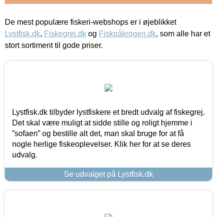
De mest populære fiskeri-webshops er i øjeblikket
Lystfisk.dk
,
Fiskegrej.dk
og
Fiskpåkrogen.dk
, som alle har et
stort sortiment til gode priser.
Lystfisk.dk tilbyder lystfiskere et bredt udvalg af fiskegrej.
Det skal være muligt at sidde stille og roligt hjemme i
”sofaen” og bestille alt det, man skal bruge for at få
nogle herlige fiskeoplevelser. Klik her for at se deres
udvalg.
Se udvalget på Lystfisk.dk