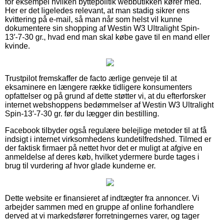
for eksempel hvilken byttepolitik webbutikken kører med.
Her er det ligeledes relevant, at man stadig sikrer ens
kvittering på e-mail, så man når som helst vil kunne
dokumentere sin shopping af Westin W3 Ultralight Spin-
13′-7-30 gr., hvad end man skal købe gave til en mand eller
kvinde.
Trustpilot fremskaffer de facto ærlige genveje til at
eksaminere en længere række tidligere konsumenters
opfattelser og på grund af dette støtter vi, at du efterforsker
internet webshoppens bedømmelser af Westin W3 Ultralight
Spin-13′-7-30 gr. før du lægger din bestilling.
Facebook tilbyder også regulære belejlige metoder til at få
indsigt i internet virksomhedens kundetilfredshed. Tilmed er
der faktisk firmaer på nettet hvor det er muligt at afgive en
anmeldelse af deres køb, hvilket ydermere burde tages i
brug til vurdering af hvor glade kunderne er.
Dette website er finansieret af indtægter fra annoncer. Vi
arbejder sammen med en gruppe af online forhandlere
derved at vi markedsfører forretningernes varer, og tager