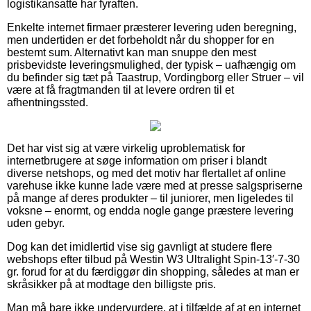
logistikansatte har fyraften.
Enkelte internet firmaer præsterer levering uden beregning,
men undertiden er det forbeholdt når du shopper for en
bestemt sum. Alternativt kan man snuppe den mest
prisbevidste leveringsmulighed, der typisk – uafhængig om
du befinder sig tæt på Taastrup, Vordingborg eller Struer – vil
være at få fragtmanden til at levere ordren til et
afhentningssted.
Det har vist sig at være virkelig uproblematisk for
internetbrugere at søge information om priser i blandt
diverse netshops, og med det motiv har flertallet af online
varehuse ikke kunne lade være med at presse salgspriserne
på mange af deres produkter – til juniorer, men ligeledes til
voksne – enormt, og endda nogle gange præstere levering
uden gebyr.
Dog kan det imidlertid vise sig gavnligt at studere flere
webshops efter tilbud på Westin W3 Ultralight Spin-13′-7-30
gr. forud for at du færdiggør din shopping, således at man er
skråsikker på at modtage den billigste pris.
Man må bare ikke undervurdere, at i tilfælde af at en internet