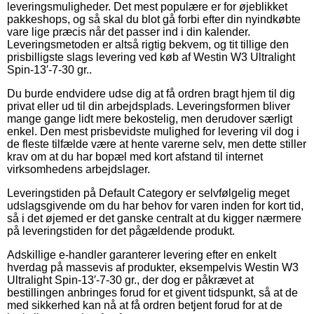
leveringsmuligheder. Det mest populære er for øjeblikket
pakkeshops, og så skal du blot gå forbi efter din nyindkøbte
vare lige præcis når det passer ind i din kalender.
Leveringsmetoden er altså rigtig bekvem, og tit tillige den
prisbilligste slags levering ved køb af Westin W3 Ultralight
Spin-13′-7-30 gr..
Du burde endvidere udse dig at få ordren bragt hjem til dig
privat eller ud til din arbejdsplads. Leveringsformen bliver
mange gange lidt mere bekostelig, men derudover særligt
enkel. Den mest prisbevidste mulighed for levering vil dog i
de fleste tilfælde være at hente varerne selv, men dette stiller
krav om at du har bopæl med kort afstand til internet
virksomhedens arbejdslager.
Leveringstiden på Default Category er selvfølgelig meget
udslagsgivende om du har behov for varen inden for kort tid,
så i det øjemed er det ganske centralt at du kigger nærmere
på leveringstiden for det pågældende produkt.
Adskillige e-handler garanterer levering efter en enkelt
hverdag på massevis af produkter, eksempelvis Westin W3
Ultralight Spin-13′-7-30 gr., der dog er påkrævet at
bestillingen anbringes forud for et givent tidspunkt, så at de
med sikkerhed kan nå at få ordren betjent forud for at de