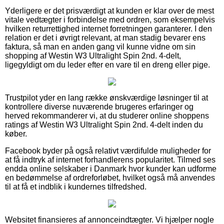
Yderligere er det prisværdigt at kunden er klar over de mest
vitale vedtægter i forbindelse med ordren, som eksempelvis
hvilken returrettighed internet forretningen garanterer. I den
relation er det i øvrigt relevant, at man stadig bevarer ens
faktura, så man en anden gang vil kunne vidne om sin
shopping af Westin W3 Ultralight Spin 2nd. 4-delt,
ligegyldigt om du leder efter en vare til en dreng eller pige.
Trustpilot yder en lang række ønskværdige løsninger til at
kontrollere diverse nuværende brugeres erfaringer og
herved rekommanderer vi, at du studerer online shoppens
ratings af Westin W3 Ultralight Spin 2nd. 4-delt inden du
køber.
Facebook byder på også relativt værdifulde muligheder for
at få indtryk af internet forhandlerens popularitet. Tilmed ses
endda online selskaber i Danmark hvor kunder kan udforme
en bedømmelse af ordreforløbet, hvilket også må anvendes
til at få et indblik i kundernes tilfredshed.
Websitet finansieres af annonceindtægter. Vi hjælper nogle