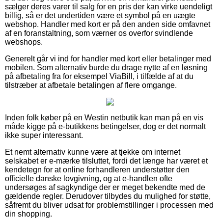
sælger deres varer til salg for en pris der kan virke uendeligt
billig, så er det undertiden være et symbol på en uægte
webshop. Handler med kort er på den anden side omfavnet
af en foranstaltning, som værner os overfor svindlende
webshops.
Generelt går vi ind for handler med kort eller betalinger med
mobilen. Som alternativ burde du drage nytte af en løsning
på afbetaling fra for eksempel ViaBill, i tilfælde af at du
tilstræber at afbetale betalingen af flere omgange.
Inden folk køber på en Westin netbutik kan man på en vis
måde kigge på e-butikkens betingelser, dog er det normalt
ikke super interessant.
Et nemt alternativ kunne være at tjekke om internet
selskabet er e-mærke tilsluttet, fordi det længe har været et
kendetegn for at online forhandleren understøtter den
officielle danske lovgivning, og at e-handlen ofte
undersøges af sagkyndige der er meget bekendte med de
gældende regler. Derudover tilbydes du mulighed for støtte,
såfremt du bliver udsat for problemstillinger i processen med
din shopping.