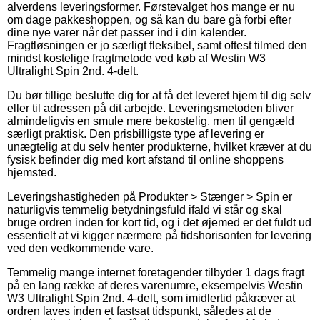
alverdens leveringsformer. Førstevalget hos mange er nu
om dage pakkeshoppen, og så kan du bare gå forbi efter
dine nye varer når det passer ind i din kalender.
Fragtløsningen er jo særligt fleksibel, samt oftest tilmed den
mindst kostelige fragtmetode ved køb af Westin W3
Ultralight Spin 2nd. 4-delt.
Du bør tillige beslutte dig for at få det leveret hjem til dig selv
eller til adressen på dit arbejde. Leveringsmetoden bliver
almindeligvis en smule mere bekostelig, men til gengæld
særligt praktisk. Den prisbilligste type af levering er
unægtelig at du selv henter produkterne, hvilket kræver at du
fysisk befinder dig med kort afstand til online shoppens
hjemsted.
Leveringshastigheden på Produkter > Stænger > Spin er
naturligvis temmelig betydningsfuld ifald vi står og skal
bruge ordren inden for kort tid, og i det øjemed er det fuldt ud
essentielt at vi kigger nærmere på tidshorisonten for levering
ved den vedkommende vare.
Temmelig mange internet foretagender tilbyder 1 dags fragt
på en lang række af deres varenumre, eksempelvis Westin
W3 Ultralight Spin 2nd. 4-delt, som imidlertid påkræver at
ordren laves inden et fastsat tidspunkt, således at de