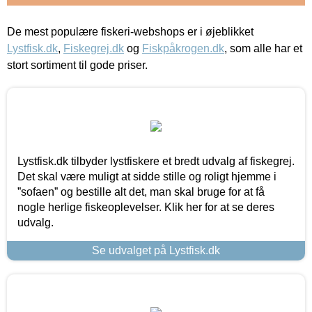
De mest populære fiskeri-webshops er i øjeblikket
Lystfisk.dk
,
Fiskegrej.dk
og
Fiskpåkrogen.dk
, som alle har et
stort sortiment til gode priser.
Lystfisk.dk tilbyder lystfiskere et bredt udvalg af fiskegrej.
Det skal være muligt at sidde stille og roligt hjemme i
”sofaen” og bestille alt det, man skal bruge for at få
nogle herlige fiskeoplevelser. Klik her for at se deres
udvalg.
Se udvalget på Lystfisk.dk