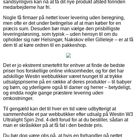
sandsynligvis kan nå at få dit nye produkt afsted forinden
medarbejderne har fri.
Nogle få firmaer på nettet lover levering uden beregning,
men ofte er det under betingelse af at man køber for en
præcis sum. Desuden bør man vælge den prisbilligste
leveringsløsning, som typisk – uden hensyn til om du
opholder sig nær Helsingør, Nakskov eller Gilleleje – er at få
dem til at køre ordren til en pakkeshop.
Det er jo ekstremt smertefrit for enhver at finde de bedste
priser hos forskellige online virksomheder, og for det har
adskillige Westin webbutikker været tvunget til at trykke
udsalgspriserne på en række af deres produkter – til babyer
og børn, og yderligere også til damer og herrer – betydeligt,
og endda nogle gange præstere levering uden
omkostninger.
Til gengæld kan det til hver en tid være udbytterigt at
sammenholde et par webbutikker efter udsalg på Westin W3
Ultralight Spin 2nd. 4-delt forud for at du bestiller, sådan at
man er skråsikker på at få fat i den bedste pris.
Du bør dog være obs på, at hvis en forhandler på nettet