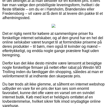
er det betinget af at man bestiller for en konkret pris. Ellers
bør man vælge den prisbilligste leveringsform, hvilket i de
fleste tilfælde – om du er i Hørsholm, Brønderslev eller
Fredensborg – vil være at få dem til at levere din pakke til et
afhentningssted.
Det er rigtig nemt for købere at sammenligne priser fra
forskellige internet selskaber, og af den grund har en hel del
online selskaber været tvunget til at formindske priserne på
deres produkter – til børn, men også til kvinder og mænd –
eftertrykkeligt, og endda nogle gange præstere fragt uden
beregning.
Derfor kan det ikke desto mindre være lønsomt at besigtige
nogle forskellige firmaer på nettet efter rabat på Westin W3
Trolling inden du færdiggør din shopping, således at man er
velinformeret til at indhente den skarpeste pris.
Du bør trods alt ikke glemme, at såfremt en internet webshop
udbyder en vare for en pris der kan ses som enormt
favorabel, kunne det ofte være en varsel om en svindel
internet butik. Køb med kort er heldigvis omfattet af en
lovbestemmelse, hvilket sikrer folk imod snydagtige online
varehuse.