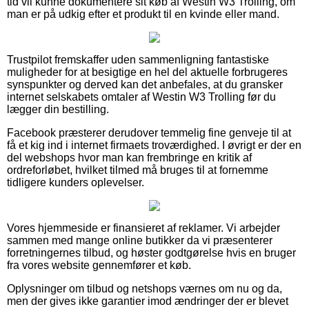
tid vil kunne dokumentere sit køb af Westin W3 Trolling, om
man er på udkig efter et produkt til en kvinde eller mand.
Trustpilot fremskaffer uden sammenligning fantastiske
muligheder for at besigtige en hel del aktuelle forbrugeres
synspunkter og derved kan det anbefales, at du gransker
internet selskabets omtaler af Westin W3 Trolling før du
lægger din bestilling.
Facebook præsterer derudover temmelig fine genveje til at
få et kig ind i internet firmaets troværdighed. I øvrigt er der en
del webshops hvor man kan frembringe en kritik af
ordreforløbet, hvilket tilmed må bruges til at fornemme
tidligere kunders oplevelser.
Vores hjemmeside er finansieret af reklamer. Vi arbejder
sammen med mange online butikker da vi præsenterer
forretningernes tilbud, og høster godtgørelse hvis en bruger
fra vores website gennemfører et køb.
Oplysninger om tilbud og netshops værnes om nu og da,
men der gives ikke garantier imod ændringer der er blevet