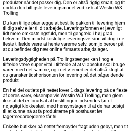
produkter når det passer dig. Den er altså rigtig smart, og tit
endda den billigste leveringsmodel ved køb af Westin W3
Trolling.
Du kan tillige planlægge at bestille pakken til levering hjem
til dig selv eller til dit arbejde. Leveringsformen er jævnligt
lidt mere omkostningsfuld, men til gengæld i høj grad
bekvem. Den mindst kostelige leveringsversion vil dog i de
fleste tilfælde være at hente varerne selv, som jo beroer på
at du befinder dig nær online firmaets arbejdslager.
Leveringsdygtigheden på Trollingstænger kan i nogle
tilfælde være super vital i tilfælde af at vi absolut skal bruge
varen med det samme, og i det øjemed er det altså klogt at
du gransker tidshorisonten for levering på det pågældende
produkt.
En hel del outlets på nettet lover 1 dags levering på de fleste
af deres varer, eksempelvis Westin W3 Trolling, men glem
ikke at det er forudsat at bestillingen indsendes før et
nøjagtigt klokkeslæt, med hensynstagen til at de har udsigt
til at kunne nå at få produkterne på posthuset før
lagermedarbejderne får fri.
Enkelte butikker på nettet frembyder fragt uden gebyr, men tit