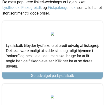
De mest populære fiskeri-webshops er i øjeblikket
Lystfisk.dk
,
Fiskegrej.dk
og
Fiskpåkrogen.dk
, som alle har et
stort sortiment til gode priser.
Lystfisk.dk tilbyder lystfiskere et bredt udvalg af fiskegrej.
Det skal være muligt at sidde stille og roligt hjemme i
”sofaen” og bestille alt det, man skal bruge for at få
nogle herlige fiskeoplevelser. Klik her for at se deres
udvalg.
Se udvalget på Lystfisk.dk