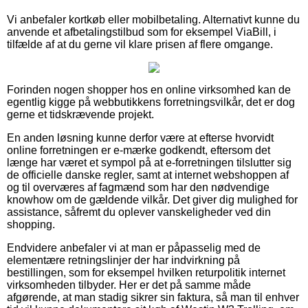
Vi anbefaler kortkøb eller mobilbetaling. Alternativt kunne du
anvende et afbetalingstilbud som for eksempel ViaBill, i
tilfælde af at du gerne vil klare prisen af flere omgange.
Forinden nogen shopper hos en online virksomhed kan de
egentlig kigge på webbutikkens forretningsvilkår, det er dog
gerne et tidskrævende projekt.
En anden løsning kunne derfor være at efterse hvorvidt
online forretningen er e-mærke godkendt, eftersom det
længe har været et sympol på at e-forretningen tilslutter sig
de officielle danske regler, samt at internet webshoppen af
og til overværes af fagmænd som har den nødvendige
knowhow om de gældende vilkår. Det giver dig mulighed for
assistance, såfremt du oplever vanskeligheder ved din
shopping.
Endvidere anbefaler vi at man er påpasselig med de
elementære retningslinjer der har indvirkning på
bestillingen, som for eksempel hvilken returpolitik internet
virksomheden tilbyder. Her er det på samme måde
afgørende, at man stadig sikrer sin faktura, så man til enhver