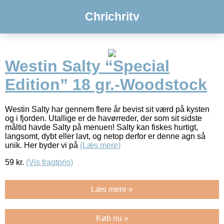
Chrichritv
Westin Salty “Special
Edition” 18 gr.-Woodstock
Westin Salty har gennem flere år bevist sit værd på kysten
og i fjorden. Utallige er de havørreder, der som sit sidste
måltid havde Salty på menuen! Salty kan fiskes hurtigt,
langsomt, dybt eller lavt, og netop derfor er denne agn så
unik. Her byder vi på
(Læs mere)
59
kr.
(Vis fragtpris)
Læs mere »
Køb nu »