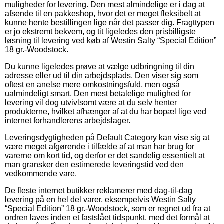
muligheder for levering. Den mest almindelige er i dag at
afsende til en pakkeshop, hvor det er meget fleksibelt at
kunne hente bestillingen lige når det passer dig. Fragttypen
er jo ekstremt bekvem, og tit ligeledes den prisbilligste
løsning til levering ved køb af Westin Salty “Special Edition”
18 gr.-Woodstock.
Du kunne ligeledes prøve at vælge udbringning til din
adresse eller ud til din arbejdsplads. Den viser sig som
oftest en anelse mere omkostningsfuld, men også
ualmindeligt smart. Den mest betalelige mulighed for
levering vil dog utvivlsomt være at du selv henter
produkterne, hvilket afhænger af at du har bopæl lige ved
internet forhandlerens arbejdslager.
Leveringsdygtigheden på Default Category kan vise sig at
være meget afgørende i tilfælde af at man har brug for
varerne om kort tid, og derfor er det sandelig essentielt at
man gransker den estimerede leveringstid ved den
vedkommende vare.
De fleste internet butikker reklamerer med dag-til-dag
levering på en hel del varer, eksempelvis Westin Salty
“Special Edition” 18 gr.-Woodstock, som er regnet ud fra at
ordren laves inden et fastslået tidspunkt, med det formål at