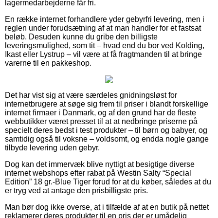
lagermedarbejderne får fri.
En række internet forhandlere yder gebyrfri levering, men i
reglen under forudsætning af at man handler for et fastsat
beløb. Desuden kunne du gribe den billigste
leveringsmulighed, som tit – hvad end du bor ved Kolding,
Ikast eller Lystrup – vil være at få fragtmanden til at bringe
varerne til en pakkeshop.
Det har vist sig at være særdeles gnidningsløst for
internetbrugere at søge sig frem til priser i blandt forskellige
internet firmaer i Danmark, og af den grund har de fleste
webbutikker været presset til at at nedbringe priserne på
specielt deres bedst i test produkter – til børn og babyer, og
samtidig også til voksne – voldsomt, og endda nogle gange
tilbyde levering uden gebyr.
Dog kan det immervæk blive nyttigt at besigtige diverse
internet webshops efter rabat på Westin Salty “Special
Edition” 18 gr.-Blue Tiger forud for at du køber, således at du
er tryg ved at antage den prisbilligste pris.
Man bør dog ikke overse, at i tilfælde af at en butik på nettet
reklamerer deres produkter til en pris der er umådelig