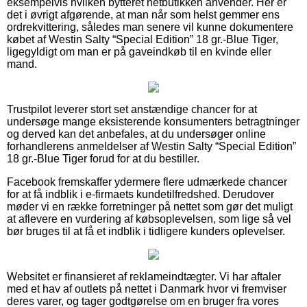
eksempelvis hvilken bytteret netbutikken anvender. Her er
det i øvrigt afgørende, at man når som helst gemmer ens
ordrekvittering, således man senere vil kunne dokumentere
købet af Westin Salty “Special Edition” 18 gr.-Blue Tiger,
ligegyldigt om man er på gaveindkøb til en kvinde eller
mand.
Trustpilot leverer stort set anstændige chancer for at
undersøge mange eksisterende konsumenters betragtninger
og derved kan det anbefales, at du undersøger online
forhandlerens anmeldelser af Westin Salty “Special Edition”
18 gr.-Blue Tiger forud for at du bestiller.
Facebook fremskaffer ydermere flere udmærkede chancer
for at få indblik i e-firmaets kundetilfredshed. Derudover
møder vi en række forretninger på nettet som gør det muligt
at aflevere en vurdering af købsoplevelsen, som lige så vel
bør bruges til at få et indblik i tidligere kunders oplevelser.
Websitet er finansieret af reklameindtægter. Vi har aftaler
med et hav af outlets på nettet i Danmark hvor vi fremviser
deres varer, og tager godtgørelse om en bruger fra vores