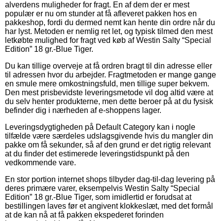
alverdens muligheder for fragt. En af dem der er mest
populær er nu om stunder at få afleveret pakken hos en
pakkeshop, fordi du dermed nemt kan hente din ordre når du
har lyst. Metoden er nemlig ret let, og typisk tilmed den mest
letkøbte mulighed for fragt ved køb af Westin Salty “Special
Edition” 18 gr.-Blue Tiger.
Du kan tillige overveje at få ordren bragt til din adresse eller
til adressen hvor du arbejder. Fragtmetoden er mange gange
en smule mere omkostningsfuld, men tillige super bekvem.
Den mest prisbevidste leveringsmetode vil dog altid være at
du selv henter produkterne, men dette beroer på at du fysisk
befinder dig i nærheden af e-shoppens lager.
Leveringsdygtigheden på Default Category kan i nogle
tilfælde være særdeles udslagsgivende hvis du mangler din
pakke om få sekunder, så af den grund er det rigtig relevant
at du finder det estimerede leveringstidspunkt på den
vedkommende vare.
En stor portion internet shops tilbyder dag-til-dag levering på
deres primære varer, eksempelvis Westin Salty “Special
Edition” 18 gr.-Blue Tiger, som imidlertid er forudsat at
bestillingen laves før et angivent klokkeslæt, med det formål
at de kan nå at få pakken ekspederet forinden