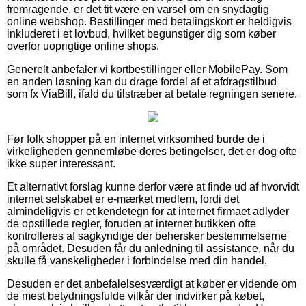
fremragende, er det tit være en varsel om en snydagtig
online webshop. Bestillinger med betalingskort er heldigvis
inkluderet i et lovbud, hvilket begunstiger dig som køber
overfor uoprigtige online shops.
Generelt anbefaler vi kortbestillinger eller MobilePay. Som
en anden løsning kan du drage fordel af et afdragstilbud
som fx ViaBill, ifald du tilstræber at betale regningen senere.
Før folk shopper på en internet virksomhed burde de i
virkeligheden gennemløbe deres betingelser, det er dog ofte
ikke super interessant.
Et alternativt forslag kunne derfor være at finde ud af hvorvidt
internet selskabet er e-mærket medlem, fordi det
almindeligvis er et kendetegn for at internet firmaet adlyder
de opstillede regler, foruden at internet butikken ofte
kontrolleres af sagkyndige der behersker bestemmelserne
på området. Desuden får du anledning til assistance, når du
skulle få vanskeligheder i forbindelse med din handel.
Desuden er det anbefalelsesværdigt at køber er vidende om
de mest betydningsfulde vilkår der indvirker på købet,