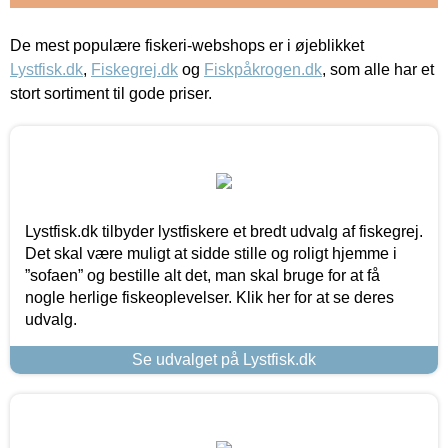
De mest populære fiskeri-webshops er i øjeblikket
Lystfisk.dk
,
Fiskegrej.dk
og
Fiskpåkrogen.dk
, som alle har et
stort sortiment til gode priser.
Lystfisk.dk tilbyder lystfiskere et bredt udvalg af fiskegrej.
Det skal være muligt at sidde stille og roligt hjemme i
”sofaen” og bestille alt det, man skal bruge for at få
nogle herlige fiskeoplevelser. Klik her for at se deres
udvalg.
Se udvalget på Lystfisk.dk