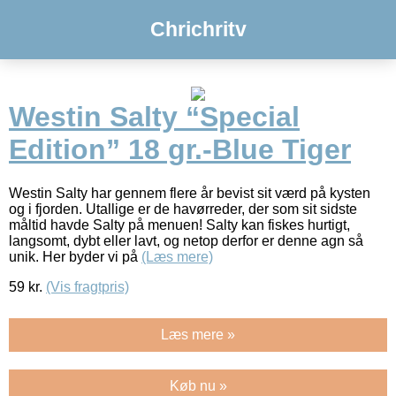
Chrichritv
Westin Salty “Special
Edition” 18 gr.-Blue Tiger
Westin Salty har gennem flere år bevist sit værd på kysten
og i fjorden. Utallige er de havørreder, der som sit sidste
måltid havde Salty på menuen! Salty kan fiskes hurtigt,
langsomt, dybt eller lavt, og netop derfor er denne agn så
unik. Her byder vi på
(Læs mere)
59
kr.
(Vis fragtpris)
Læs mere »
Køb nu »