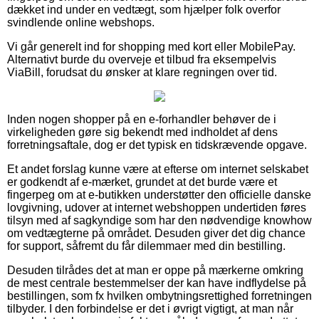
dækket ind under en vedtægt, som hjælper folk overfor
svindlende online webshops.
Vi går generelt ind for shopping med kort eller MobilePay.
Alternativt burde du overveje et tilbud fra eksempelvis
ViaBill, forudsat du ønsker at klare regningen over tid.
Inden nogen shopper på en e-forhandler behøver de i
virkeligheden gøre sig bekendt med indholdet af dens
forretningsaftale, dog er det typisk en tidskrævende opgave.
Et andet forslag kunne være at efterse om internet selskabet
er godkendt af e-mærket, grundet at det burde være et
fingerpeg om at e-butikken understøtter den officielle danske
lovgivning, udover at internet webshoppen undertiden føres
tilsyn med af sagkyndige som har den nødvendige knowhow
om vedtægterne på området. Desuden giver det dig chance
for support, såfremt du får dilemmaer med din bestilling.
Desuden tilrådes det at man er oppe på mærkerne omkring
de mest centrale bestemmelser der kan have indflydelse på
bestillingen, som fx hvilken ombytningsrettighed forretningen
tilbyder. I den forbindelse er det i øvrigt vigtigt, at man når