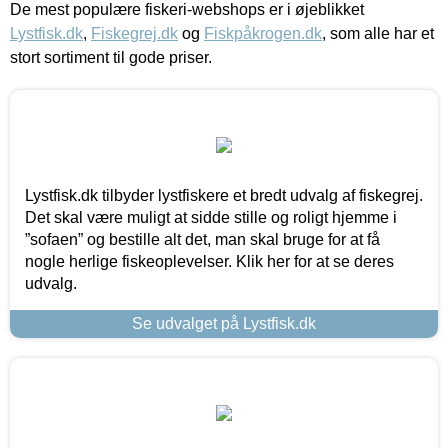
De mest populære fiskeri-webshops er i øjeblikket
Lystfisk.dk
,
Fiskegrej.dk
og
Fiskpåkrogen.dk
, som alle har et
stort sortiment til gode priser.
Lystfisk.dk tilbyder lystfiskere et bredt udvalg af fiskegrej.
Det skal være muligt at sidde stille og roligt hjemme i
”sofaen” og bestille alt det, man skal bruge for at få
nogle herlige fiskeoplevelser. Klik her for at se deres
udvalg.
Se udvalget på Lystfisk.dk