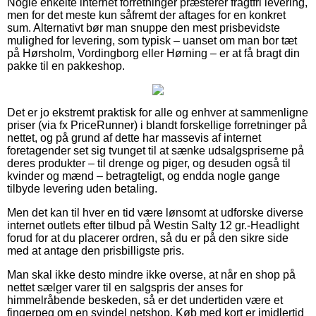
Nogle enkelte internet forretninger præsterer fragtfri levering,
men for det meste kun såfremt der aftages for en konkret
sum. Alternativt bør man snuppe den mest prisbevidste
mulighed for levering, som typisk – uanset om man bor tæt
på Hørsholm, Vordingborg eller Hørning – er at få bragt din
pakke til en pakkeshop.
Det er jo ekstremt praktisk for alle og enhver at sammenligne
priser (via fx PriceRunner) i blandt forskellige forretninger på
nettet, og på grund af dette har massevis af internet
foretagender set sig tvunget til at sænke udsalgspriserne på
deres produkter – til drenge og piger, og desuden også til
kvinder og mænd – betragteligt, og endda nogle gange
tilbyde levering uden betaling.
Men det kan til hver en tid være lønsomt at udforske diverse
internet outlets efter tilbud på Westin Salty 12 gr.-Headlight
forud for at du placerer ordren, så du er på den sikre side
med at antage den prisbilligste pris.
Man skal ikke desto mindre ikke overse, at når en shop på
nettet sælger varer til en salgspris der anses for
himmelråbende beskeden, så er det undertiden være et
fingerpeg om en svindel netshop. Køb med kort er imidlertid