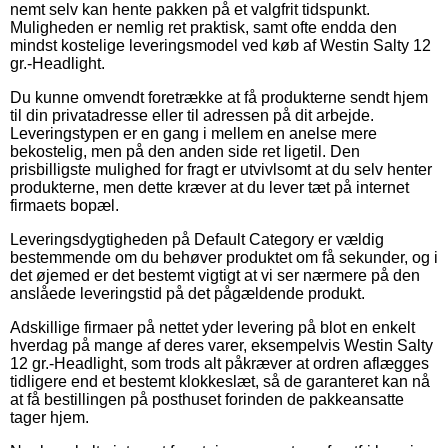
nemt selv kan hente pakken på et valgfrit tidspunkt.
Muligheden er nemlig ret praktisk, samt ofte endda den
mindst kostelige leveringsmodel ved køb af Westin Salty 12
gr.-Headlight.
Du kunne omvendt foretrække at få produkterne sendt hjem
til din privatadresse eller til adressen på dit arbejde.
Leveringstypen er en gang i mellem en anelse mere
bekostelig, men på den anden side ret ligetil. Den
prisbilligste mulighed for fragt er utvivlsomt at du selv henter
produkterne, men dette kræver at du lever tæt på internet
firmaets bopæl.
Leveringsdygtigheden på Default Category er vældig
bestemmende om du behøver produktet om få sekunder, og i
det øjemed er det bestemt vigtigt at vi ser nærmere på den
anslåede leveringstid på det pågældende produkt.
Adskillige firmaer på nettet yder levering på blot en enkelt
hverdag på mange af deres varer, eksempelvis Westin Salty
12 gr.-Headlight, som trods alt påkræver at ordren aflægges
tidligere end et bestemt klokkeslæt, så de garanteret kan nå
at få bestillingen på posthuset forinden de pakkeansatte
tager hjem.