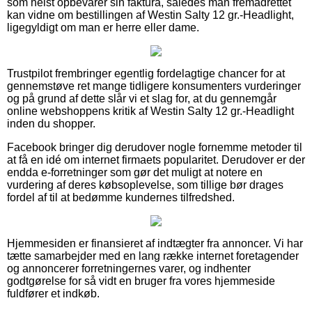
som helst opbevarer sin faktura, således man fremadrettet
kan vidne om bestillingen af Westin Salty 12 gr.-Headlight,
ligegyldigt om man er herre eller dame.
Trustpilot frembringer egentlig fordelagtige chancer for at
gennemstøve ret mange tidligere konsumenters vurderinger
og på grund af dette slår vi et slag for, at du gennemgår
online webshoppens kritik af Westin Salty 12 gr.-Headlight
inden du shopper.
Facebook bringer dig derudover nogle fornemme metoder til
at få en idé om internet firmaets popularitet. Derudover er der
endda e-forretninger som gør det muligt at notere en
vurdering af deres købsoplevelse, som tillige bør drages
fordel af til at bedømme kundernes tilfredshed.
Hjemmesiden er finansieret af indtægter fra annoncer. Vi har
tætte samarbejder med en lang række internet foretagender
og annoncerer forretningernes varer, og indhenter
godtgørelse for så vidt en bruger fra vores hjemmeside
fuldfører et indkøb.