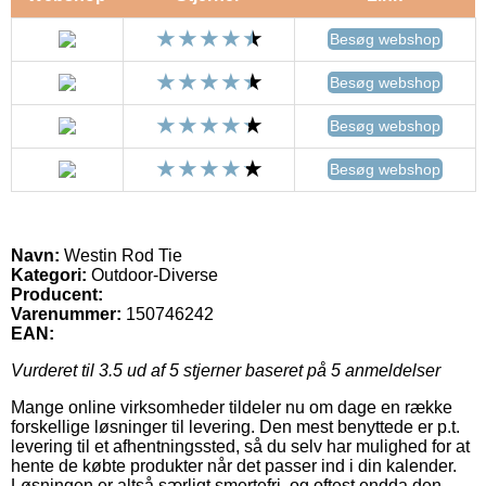
Besøg webshop
Besøg webshop
Besøg webshop
Besøg webshop
Navn:
Westin Rod Tie
Kategori:
Outdoor-Diverse
Producent:
Varenummer:
150746242
EAN:
Vurderet til
3.5
ud af 5 stjerner baseret på
5
anmeldelser
Mange online virksomheder tildeler nu om dage en række
forskellige løsninger til levering. Den mest benyttede er p.t.
levering til et afhentningssted, så du selv har mulighed for at
hente de købte produkter når det passer ind i din kalender.
Løsningen er altså særligt smertefri, og oftest endda den