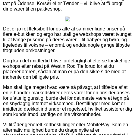
tæt på Odense, Korsør eller Tønder – vil blive at få bragt
dine varer til en pakkeshop.
Det er jo ret fleksibelt for os alle at sammenligne priser på
flere e-butikker, og ergo har utallige webshops været tvunget
til at tvinge priserne på deres varer – til babyer og børn, og
ligeledes til voksne – enormt, og endda nogle gange tilbyde
fragt uden omkostninger.
Dog kan det imidlertid blive fordelagtigt at efterse forskellige
e-shops efter rabat på Westin Rod Tie forud for at du
placerer ordren, sådan at man er på den sikre side med at
indhente den billigste pris.
Man skal lige meget hvad være så påvagt, at i tilfælde af at
en e-handler markedsfører deres varer for en pris der anses
for ufattelig gunstig, burde det for det meste være et tegn på
en snydagtig internet virksomhed. Bestillinger med kort er
imidlertid dækket ind under et regelsæt, hvilket assisterer dig
som kunde imod uærlige online virksomheder.
Vi tilråder generelt kortbestillinger eller MobilePay. Som en
alternativ mulighed burde du drage nytte af en