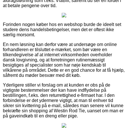
afdragsløsning som f.eks. ViaBill, såfremt du ser en fordel i
at betale pengene over tid.
Forinden nogen køber hos en webshop burde de ideelt set
studere dens handelsbetingelser, men det er oftest ikke
særlig morsomt.
En nem løsning kan derfor være at undersøge om online
forhandleren er tilsluttet e-mærket, som bør være en
tilkendegivelse af at internet virksomheden overholder
dansk lovgivning, og at forretningen rutinemæssigt
besigtiges af specialister som har nøje kendskab til
vilkårene på området. Dette er en god chance for at få hjælp,
såfremt du møder besvær med dit køb.
Yderligere stiller vi forslag om at kunden er obs på de
vigtigste bestemmelser der kan have indflydelse på
bestillingen, f.eks. den returrettighed e-firmaet har. I den
forbindelse er det ydermere vigtigt, at man til enhver tid
sikrer sin kvittering på e-mail, således man senere vil kunne
bekræfte sin shopping af Westin Rod Tie, uanset om man er
på gaveindkøb til en dreng eller pige.