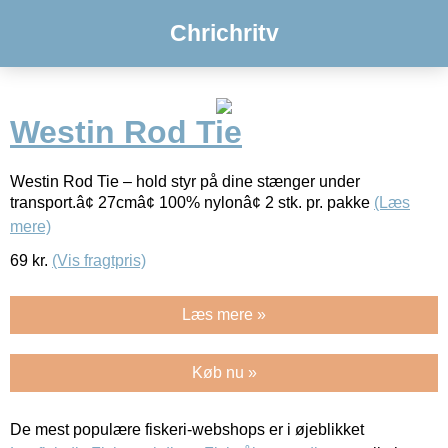
Chrichritv
Westin Rod Tie
Westin Rod Tie – hold styr på dine stænger under
transport.â¢ 27cmâ¢ 100% nylonâ¢ 2 stk. pr. pakke
(Læs
mere)
69
kr.
(Vis fragtpris)
Læs mere »
Køb nu »
De mest populære fiskeri-webshops er i øjeblikket