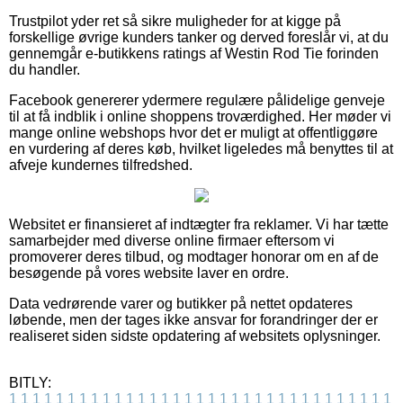
Trustpilot yder ret så sikre muligheder for at kigge på
forskellige øvrige kunders tanker og derved foreslår vi, at du
gennemgår e-butikkens ratings af Westin Rod Tie forinden
du handler.
Facebook genererer ydermere regulære pålidelige genveje
til at få indblik i online shoppens troværdighed. Her møder vi
mange online webshops hvor det er muligt at offentliggøre
en vurdering af deres køb, hvilket ligeledes må benyttes til at
afveje kundernes tilfredshed.
Websitet er finansieret af indtægter fra reklamer. Vi har tætte
samarbejder med diverse online firmaer eftersom vi
promoverer deres tilbud, og modtager honorar om en af de
besøgende på vores website laver en ordre.
Data vedrørende varer og butikker på nettet opdateres
løbende, men der tages ikke ansvar for forandringer der er
realiseret siden sidste opdatering af websitets oplysninger.
BITLY:
1
1
1
1
1
1
1
1
1
1
1
1
1
1
1
1
1
1
1
1
1
1
1
1
1
1
1
1
1
1
1
1
1