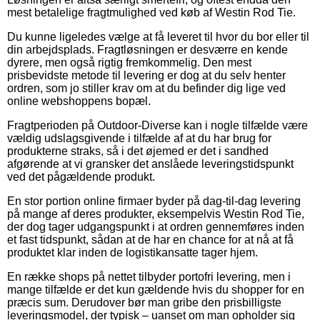
mest betalelige fragtmulighed ved køb af Westin Rod Tie.
Du kunne ligeledes vælge at få leveret til hvor du bor eller til
din arbejdsplads. Fragtløsningen er desværre en kende
dyrere, men også rigtig fremkommelig. Den mest
prisbevidste metode til levering er dog at du selv henter
ordren, som jo stiller krav om at du befinder dig lige ved
online webshoppens bopæl.
Fragtperioden på Outdoor-Diverse kan i nogle tilfælde være
vældig udslagsgivende i tilfælde af at du har brug for
produkterne straks, så i det øjemed er det i sandhed
afgørende at vi gransker det anslåede leveringstidspunkt
ved det pågældende produkt.
En stor portion online firmaer byder på dag-til-dag levering
på mange af deres produkter, eksempelvis Westin Rod Tie,
der dog tager udgangspunkt i at ordren gennemføres inden
et fast tidspunkt, sådan at de har en chance for at nå at få
produktet klar inden de logistikansatte tager hjem.
En række shops på nettet tilbyder portofri levering, men i
mange tilfælde er det kun gældende hvis du shopper for en
præcis sum. Derudover bør man gribe den prisbilligste
leveringsmodel, der typisk – uanset om man opholder sig