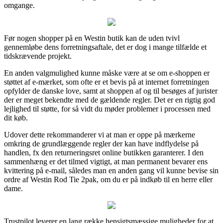
omgange.
Før nogen shopper på en Westin butik kan de uden tvivl
gennemløbe dens forretningsaftale, det er dog i mange tilfælde et
tidskrævende projekt.
En anden valgmulighed kunne måske være at se om e-shoppen er
støttet af e-mærket, som ofte er et bevis på at internet forretningen
opfylder de danske love, samt at shoppen af og til besøges af jurister
der er meget bekendte med de gældende regler. Det er en rigtig god
lejlighed til støtte, for så vidt du møder problemer i processen med
dit køb.
Udover dette rekommanderer vi at man er oppe på mærkerne
omkring de grundlæggende regler der kan have indflydelse på
handlen, fx den returneringsret online butikken garanterer. I den
sammenhæng er det tilmed vigtigt, at man permanent bevarer ens
kvittering på e-mail, således man en anden gang vil kunne bevise sin
ordre af Westin Rod Tie 2pak, om du er på indkøb til en herre eller
dame.
Trustpilot leverer en lang række hensigtsmæssige muligheder for at