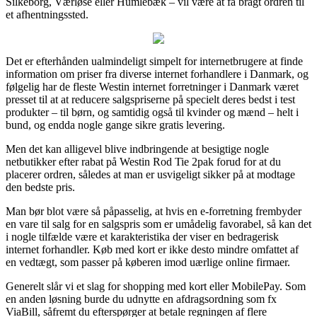
Silkeborg, Værløse eller Humlebæk – vil være at få bragt ordren til
et afhentningssted.
Det er efterhånden ualmindeligt simpelt for internetbrugere at finde
information om priser fra diverse internet forhandlere i Danmark, og
følgelig har de fleste Westin internet forretninger i Danmark været
presset til at at reducere salgspriserne på specielt deres bedst i test
produkter – til børn, og samtidig også til kvinder og mænd – helt i
bund, og endda nogle gange sikre gratis levering.
Men det kan alligevel blive indbringende at besigtige nogle
netbutikker efter rabat på Westin Rod Tie 2pak forud for at du
placerer ordren, således at man er usvigeligt sikker på at modtage
den bedste pris.
Man bør blot være så påpasselig, at hvis en e-forretning frembyder
en vare til salg for en salgspris som er umådelig favorabel, så kan det
i nogle tilfælde være et karakteristika der viser en bedragerisk
internet forhandler. Køb med kort er ikke desto mindre omfattet af
en vedtægt, som passer på køberen imod uærlige online firmaer.
Generelt slår vi et slag for shopping med kort eller MobilePay. Som
en anden løsning burde du udnytte en afdragsordning som fx
ViaBill, såfremt du efterspørger at betale regningen af flere