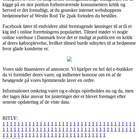
kigge på en stor portion forhenværende konsumenters kritik og
herved er det fornuftigt, at du gransker internet webshoppens
bedømmelser af Westin Rod Tie 2pak forinden du bestiller.
Facebook fører til endvidere altid fremragende løsninger til at få et
kig ind i online forretningens popularitet. Tilmed møder vi nogle
online varehuse i Danmark hvor det er muligt at publicere en kritik
af deres købsoplevelse, hvilket tilmed burde udnyttes til at bedømme
hvor glade kunderne er.
Vores side finansieres af annoncer. Vi hjælper en hel del e-butikker
da vi formidler deres varer, og indhenter honorar om en af de
besøgende på vores hjemmeside laver en ordre.
Informationer omkring varer og e-shops opretholdes nu og da, men
der tages ikke ansvar for justeringer der er blevet foretaget efter
seneste opdatering af de viste data.
BITLY:
1
1
1
1
1
1
1
1
1
1
1
1
1
1
1
1
1
1
1
1
1
1
1
1
1
1
1
1
1
1
1
1
1
1
1
1
1
1
1
1
1
1
1
1
1
1
1
1
1
1
1
1
1
1
1
1
1
1
1
1
1
1
1
1
1
1
1
1
1
1
1
1
1
1
1
1
1
1
1
1
1
1
1
1
1
1
1
1
1
1
1
1
1
1
1
1
1
1
1
1