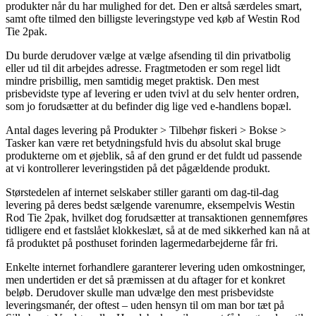
produkter når du har mulighed for det. Den er altså særdeles smart,
samt ofte tilmed den billigste leveringstype ved køb af Westin Rod
Tie 2pak.
Du burde derudover vælge at vælge afsending til din privatbolig
eller ud til dit arbejdes adresse. Fragtmetoden er som regel lidt
mindre prisbillig, men samtidig meget praktisk. Den mest
prisbevidste type af levering er uden tvivl at du selv henter ordren,
som jo forudsætter at du befinder dig lige ved e-handlens bopæl.
Antal dages levering på Produkter > Tilbehør fiskeri > Bokse >
Tasker kan være ret betydningsfuld hvis du absolut skal bruge
produkterne om et øjeblik, så af den grund er det fuldt ud passende
at vi kontrollerer leveringstiden på det pågældende produkt.
Størstedelen af internet selskaber stiller garanti om dag-til-dag
levering på deres bedst sælgende varenumre, eksempelvis Westin
Rod Tie 2pak, hvilket dog forudsætter at transaktionen gennemføres
tidligere end et fastslået klokkeslæt, så at de med sikkerhed kan nå at
få produktet på posthuset forinden lagermedarbejderne får fri.
Enkelte internet forhandlere garanterer levering uden omkostninger,
men undertiden er det så præmissen at du aftager for et konkret
beløb. Derudover skulle man udvælge den mest prisbevidste
leveringsmanér, der oftest – uden hensyn til om man bor tæt på