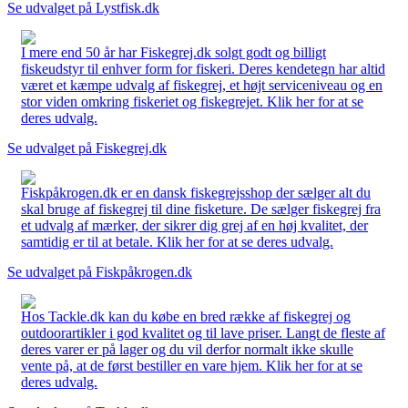
Se udvalget på Lystfisk.dk
I mere end 50 år har Fiskegrej.dk solgt godt og billigt
fiskeudstyr til enhver form for fiskeri. Deres kendetegn har altid
været et kæmpe udvalg af fiskegrej, et højt serviceniveau og en
stor viden omkring fiskeriet og fiskegrejet. Klik her for at se
deres udvalg.
Se udvalget på Fiskegrej.dk
Fiskpåkrogen.dk er en dansk fiskegrejsshop der sælger alt du
skal bruge af fiskegrej til dine fisketure. De sælger fiskegrej fra
et udvalg af mærker, der sikrer dig grej af en høj kvalitet, der
samtidig er til at betale. Klik her for at se deres udvalg.
Se udvalget på Fiskpåkrogen.dk
Hos Tackle.dk kan du købe en bred række af fiskegrej og
outdoorartikler i god kvalitet og til lave priser. Langt de fleste af
deres varer er på lager og du vil derfor normalt ikke skulle
vente på, at de først bestiller en vare hjem. Klik her for at se
deres udvalg.