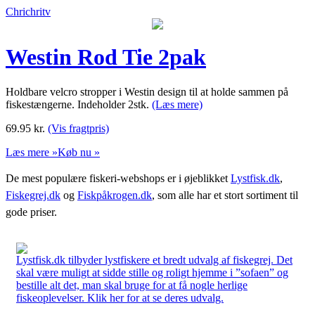
Chrichritv
Westin Rod Tie 2pak
Holdbare velcro stropper i Westin design til at holde sammen på
fiskestængerne. Indeholder 2stk.
(Læs mere)
69.95
kr.
(Vis fragtpris)
Læs mere »
Køb nu »
De mest populære fiskeri-webshops er i øjeblikket
Lystfisk.dk
,
Fiskegrej.dk
og
Fiskpåkrogen.dk
, som alle har et stort sortiment til
gode priser.
Lystfisk.dk tilbyder lystfiskere et bredt udvalg af fiskegrej. Det
skal være muligt at sidde stille og roligt hjemme i ”sofaen” og
bestille alt det, man skal bruge for at få nogle herlige
fiskeoplevelser. Klik her for at se deres udvalg.